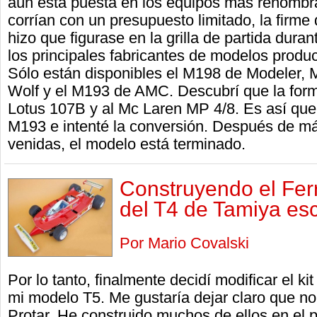
aún está puesta en los equipos más renomb
corrían con un presupuesto limitado, la firme
hizo que figurase en la grilla de partida dura
los principales fabricantes de modelos produ
Sólo están disponibles el M198 de Modeler,
Wolf y el M193 de AMC. Descubrí que la form
Lotus 107B y al Mc Laren MP 4/8. Es así qu
M193 e intenté la conversión. Después de m
venidas, el modelo está terminado.
Construyendo el Ferr
del T4 de Tamiya es
Por Mario Covalski
Por lo tanto, finalmente decidí modificar el ki
mi modelo T5. Me gustaría dejar claro que no 
Protar. He construido muchos de ellos en el 