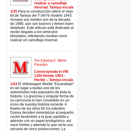
realizar a camuflaje
invernal. Tamiya escala
1/35
Para la construcción utilicé el viejo
kit de Tamiya del T-34/76 modelo 1943.
Aunque sus moldes son de la década
de 1980, aún son buenos y tienen buen
detallado. Este artículo está dedicado al
recién llegado a los vehículos
blindados, intentando mostrar como
realizar un camuflaje invernal.
Por Edwing E. Merlo
Paredes
Construyendo el VW
1300 Beetle 1963 -
Herbie -, Tamiya escala
1/24
El Volkswagen Beetle “Escarabajo”
es sin lugar a dudas uno de los
automóviles más populares de toda la
historia. La graciosa y singular forma de
su carrocería lo han convertido en un
icono de nuestra historia reciente. A
finales de los años 60 los estudios
Disney deciden inmortalizar al pequeño
coche llevándolo a la gran pantalla y
además con un papel protagónico, así
nace Herbie y además lo que sería una
secuela de cinco producciones. La