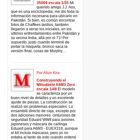
35069 escala 1/35
Mi
querido amigo J.J. Aos,
que es una enciclopedia, me dio toda la
información necesaria para ubicarlo en
Pakistán. Si bien, es común encontrar
fotos de Chaffees tardíos, también
llegaron a verse los iniciales, en los
ultimos enfrentamientos entre Pakistán y
su vecina India, allá por el 71! Por
supuesto, justo cuando terminé de
pintar la maqueta, bronco saca la
versión final, cosas de Murphy....
Por Allon Kira
Construyendo el
Mitsubishi A6M3 Zero
escala 1/48
El modelo
se caracteriza por un
buen nivel de detalles y un excelente
ajuste de piezas. La construcción se
realizó sin problemas especiales. Lo
ensamblé directo de caja, excepto por
dos adiciones menores: cinturones de
seguridad Eduard WWII para aviones
japoneses y máscara de carlinga
Eduard para A6M3 - EUEX318, aunque
el kit incluía máscaras, pero yo no
estaba al tanto de esto cuando ordené