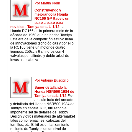
Por Martin Klein
Construyendo y
mejorando la Honda
RC166 GP Racer: un
paso a paso para
novicios - Tamiya escala 1/12
La
Honda RC166 es la primera moto de la
década de 1960 que ha hecho Tamiya.
Esta era de la competición estuvo llena
de innovaciones tecnológicas y por ello
la RC166 tiene un motor de cuatro
tiempos, 250cc y 6 cilindros con 4
válvulas por cilindro y doble árbol de
levas a la cabeza.
Por Antonio Busciglio
Super detallando la
Honda NSR500 1984 de
Tamiya escala 1/12
Este
articulo trata del armado
y detallado del Honda NSR500 1984 de
Tamiya en escala 1/12, utilizando el
imponente set de detalles de Hobby
Design y otros materiales de aftermarket
tales como remaches, cabezas del
tornillos, etc. El kit es un lanzamiento
reciente de Tamiya con un nivel de