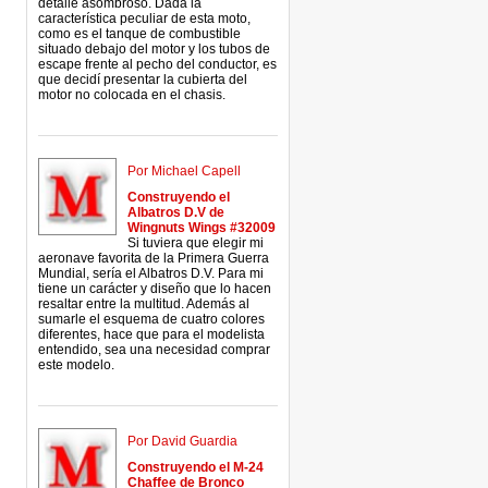
detalle asombroso. Dada la
característica peculiar de esta moto,
como es el tanque de combustible
situado debajo del motor y los tubos de
escape frente al pecho del conductor, es
que decidí presentar la cubierta del
motor no colocada en el chasis.
Por Michael Capell
Construyendo el
Albatros D.V de
Wingnuts Wings #32009
Si tuviera que elegir mi
aeronave favorita de la Primera Guerra
Mundial, sería el Albatros D.V. Para mi
tiene un carácter y diseño que lo hacen
resaltar entre la multitud. Además al
sumarle el esquema de cuatro colores
diferentes, hace que para el modelista
entendido, sea una necesidad comprar
este modelo.
Por David Guardia
Construyendo el M-24
Chaffee de Bronco