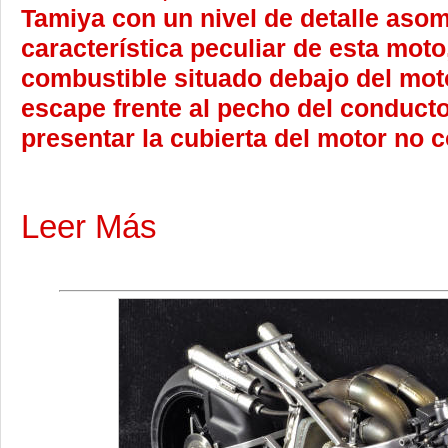
Tamiya con un nivel de detalle aso
característica peculiar de esta mot
combustible situado debajo del moto
escape frente al pecho del conducto
presentar la cubierta del motor no c
Leer Más