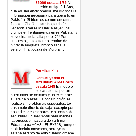
35069 escala 1/35
Mi
querido amigo J.J. Aos,
que es una enciclopedia, me dio toda la
información necesaria para ubicarlo en
Pakistán. Si bien, es común encontrar
fotos de Chaffees tardíos, también
llegaron a verse los iniciales, en los
ultimos enfrentamientos entre Pakistán y
su vecina India, allá por el 71! Por
supuesto, justo cuando terminé de
pintar la maqueta, bronco saca la
versión final, cosas de Murphy....
Por Allon Kira
Construyendo el
Mitsubishi A6M3 Zero
escala 1/48
El modelo
se caracteriza por un
buen nivel de detalles y un excelente
ajuste de piezas. La construcción se
realizó sin problemas especiales. Lo
ensamblé directo de caja, excepto por
dos adiciones menores: cinturones de
seguridad Eduard WWII para aviones
japoneses y máscara de carlinga
Eduard para A6M3 - EUEX318, aunque
el kit incluía máscaras, pero yo no
estaba al tanto de esto cuando ordené