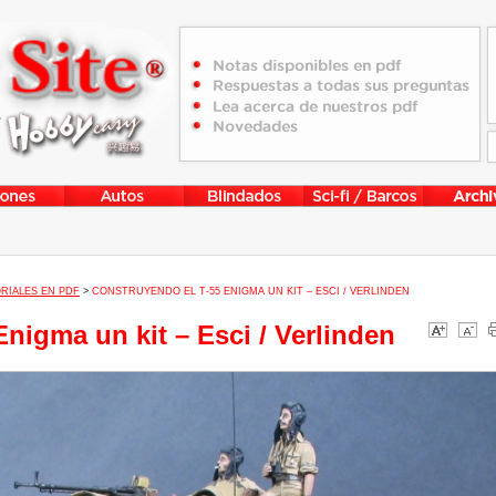
RIALES EN PDF
>
CONSTRUYENDO EL T-55 ENIGMA UN KIT – ESCI / VERLINDEN
nigma un kit – Esci / Verlinden