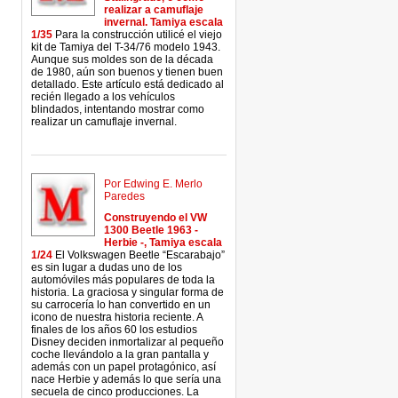
realizar a camuflaje
invernal. Tamiya escala
1/35
Para la construcción utilicé el viejo
kit de Tamiya del T-34/76 modelo 1943.
Aunque sus moldes son de la década
de 1980, aún son buenos y tienen buen
detallado. Este artículo está dedicado al
recién llegado a los vehículos
blindados, intentando mostrar como
realizar un camuflaje invernal.
Por Edwing E. Merlo
Paredes
Construyendo el VW
1300 Beetle 1963 -
Herbie -, Tamiya escala
1/24
El Volkswagen Beetle “Escarabajo”
es sin lugar a dudas uno de los
automóviles más populares de toda la
historia. La graciosa y singular forma de
su carrocería lo han convertido en un
icono de nuestra historia reciente. A
finales de los años 60 los estudios
Disney deciden inmortalizar al pequeño
coche llevándolo a la gran pantalla y
además con un papel protagónico, así
nace Herbie y además lo que sería una
secuela de cinco producciones. La