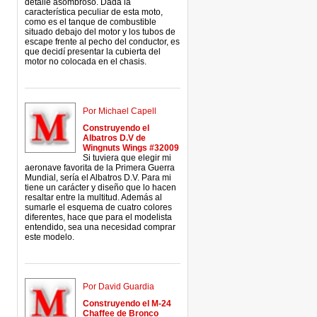
detalle asombroso. Dada la
característica peculiar de esta moto,
como es el tanque de combustible
situado debajo del motor y los tubos de
escape frente al pecho del conductor, es
que decidí presentar la cubierta del
motor no colocada en el chasis.
Por Michael Capell
Construyendo el
Albatros D.V de
Wingnuts Wings #32009
Si tuviera que elegir mi
aeronave favorita de la Primera Guerra
Mundial, sería el Albatros D.V. Para mi
tiene un carácter y diseño que lo hacen
resaltar entre la multitud. Además al
sumarle el esquema de cuatro colores
diferentes, hace que para el modelista
entendido, sea una necesidad comprar
este modelo.
Por David Guardia
Construyendo el M-24
Chaffee de Bronco