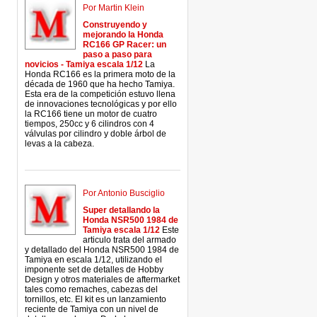
Por Martin Klein
Construyendo y
mejorando la Honda
RC166 GP Racer: un
paso a paso para
novicios - Tamiya escala 1/12
La
Honda RC166 es la primera moto de la
década de 1960 que ha hecho Tamiya.
Esta era de la competición estuvo llena
de innovaciones tecnológicas y por ello
la RC166 tiene un motor de cuatro
tiempos, 250cc y 6 cilindros con 4
válvulas por cilindro y doble árbol de
levas a la cabeza.
Por Antonio Busciglio
Super detallando la
Honda NSR500 1984 de
Tamiya escala 1/12
Este
articulo trata del armado
y detallado del Honda NSR500 1984 de
Tamiya en escala 1/12, utilizando el
imponente set de detalles de Hobby
Design y otros materiales de aftermarket
tales como remaches, cabezas del
tornillos, etc. El kit es un lanzamiento
reciente de Tamiya con un nivel de