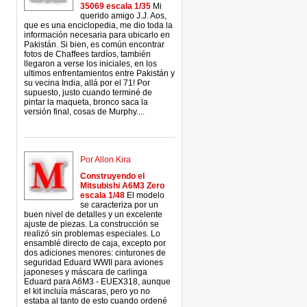
35069 escala 1/35
Mi
querido amigo J.J. Aos,
que es una enciclopedia, me dio toda la
información necesaria para ubicarlo en
Pakistán. Si bien, es común encontrar
fotos de Chaffees tardíos, también
llegaron a verse los iniciales, en los
ultimos enfrentamientos entre Pakistán y
su vecina India, allá por el 71! Por
supuesto, justo cuando terminé de
pintar la maqueta, bronco saca la
versión final, cosas de Murphy....
Por Allon Kira
Construyendo el
Mitsubishi A6M3 Zero
escala 1/48
El modelo
se caracteriza por un
buen nivel de detalles y un excelente
ajuste de piezas. La construcción se
realizó sin problemas especiales. Lo
ensamblé directo de caja, excepto por
dos adiciones menores: cinturones de
seguridad Eduard WWII para aviones
japoneses y máscara de carlinga
Eduard para A6M3 - EUEX318, aunque
el kit incluía máscaras, pero yo no
estaba al tanto de esto cuando ordené