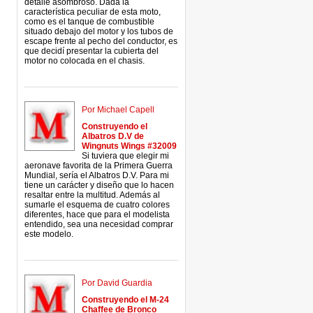
detalle asombroso. Dada la
característica peculiar de esta moto,
como es el tanque de combustible
situado debajo del motor y los tubos de
escape frente al pecho del conductor, es
que decidí presentar la cubierta del
motor no colocada en el chasis.
Por Michael Capell
Construyendo el
Albatros D.V de
Wingnuts Wings #32009
Si tuviera que elegir mi
aeronave favorita de la Primera Guerra
Mundial, sería el Albatros D.V. Para mi
tiene un carácter y diseño que lo hacen
resaltar entre la multitud. Además al
sumarle el esquema de cuatro colores
diferentes, hace que para el modelista
entendido, sea una necesidad comprar
este modelo.
Por David Guardia
Construyendo el M-24
Chaffee de Bronco