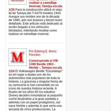
realizar a camuflaje
invernal. Tamiya escala
1/35
Para la construcción utilicé el viejo
kit de Tamiya del T-34/76 modelo 1943.
Aunque sus moldes son de la década
de 1980, aún son buenos y tienen buen
detallado. Este artículo está dedicado al
recién llegado a los vehículos
blindados, intentando mostrar como
realizar un camuflaje invernal.
Por Edwing E. Merlo
Paredes
Construyendo el VW
1300 Beetle 1963 -
Herbie -, Tamiya escala
1/24
El Volkswagen Beetle “Escarabajo”
es sin lugar a dudas uno de los
automóviles más populares de toda la
historia. La graciosa y singular forma de
su carrocería lo han convertido en un
icono de nuestra historia reciente. A
finales de los años 60 los estudios
Disney deciden inmortalizar al pequeño
coche llevándolo a la gran pantalla y
además con un papel protagónico, así
nace Herbie y además lo que sería una
secuela de cinco producciones. La