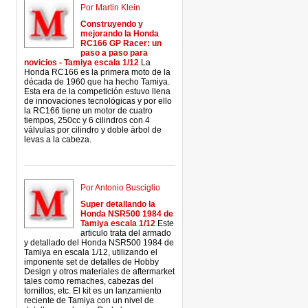
Por Martin Klein
Construyendo y
mejorando la Honda
RC166 GP Racer: un
paso a paso para
novicios - Tamiya escala 1/12
La
Honda RC166 es la primera moto de la
década de 1960 que ha hecho Tamiya.
Esta era de la competición estuvo llena
de innovaciones tecnológicas y por ello
la RC166 tiene un motor de cuatro
tiempos, 250cc y 6 cilindros con 4
válvulas por cilindro y doble árbol de
levas a la cabeza.
Por Antonio Busciglio
Super detallando la
Honda NSR500 1984 de
Tamiya escala 1/12
Este
articulo trata del armado
y detallado del Honda NSR500 1984 de
Tamiya en escala 1/12, utilizando el
imponente set de detalles de Hobby
Design y otros materiales de aftermarket
tales como remaches, cabezas del
tornillos, etc. El kit es un lanzamiento
reciente de Tamiya con un nivel de