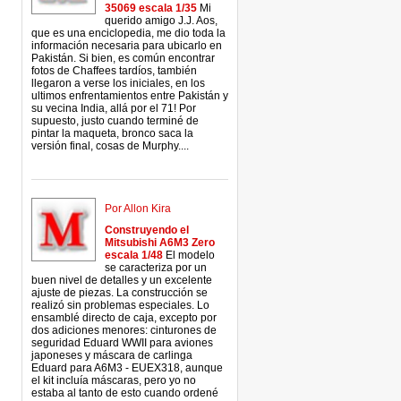
35069 escala 1/35
Mi
querido amigo J.J. Aos,
que es una enciclopedia, me dio toda la
información necesaria para ubicarlo en
Pakistán. Si bien, es común encontrar
fotos de Chaffees tardíos, también
llegaron a verse los iniciales, en los
ultimos enfrentamientos entre Pakistán y
su vecina India, allá por el 71! Por
supuesto, justo cuando terminé de
pintar la maqueta, bronco saca la
versión final, cosas de Murphy....
Por Allon Kira
Construyendo el
Mitsubishi A6M3 Zero
escala 1/48
El modelo
se caracteriza por un
buen nivel de detalles y un excelente
ajuste de piezas. La construcción se
realizó sin problemas especiales. Lo
ensamblé directo de caja, excepto por
dos adiciones menores: cinturones de
seguridad Eduard WWII para aviones
japoneses y máscara de carlinga
Eduard para A6M3 - EUEX318, aunque
el kit incluía máscaras, pero yo no
estaba al tanto de esto cuando ordené