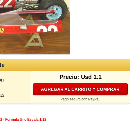
le
Precio: Usd 1.1
ón
AGREGAR AL CARRITO Y COMPRAR
as
Pago seguro con PayPal
12 - Formula Uno Escala 1/12