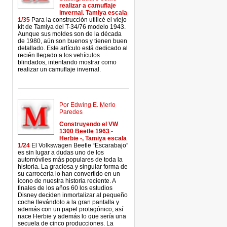
realizar a camuflaje
invernal. Tamiya escala
1/35
Para la construcción utilicé el viejo
kit de Tamiya del T-34/76 modelo 1943.
Aunque sus moldes son de la década
de 1980, aún son buenos y tienen buen
detallado. Este artículo está dedicado al
recién llegado a los vehículos
blindados, intentando mostrar como
realizar un camuflaje invernal.
Por Edwing E. Merlo
Paredes
Construyendo el VW
1300 Beetle 1963 -
Herbie -, Tamiya escala
1/24
El Volkswagen Beetle “Escarabajo”
es sin lugar a dudas uno de los
automóviles más populares de toda la
historia. La graciosa y singular forma de
su carrocería lo han convertido en un
icono de nuestra historia reciente. A
finales de los años 60 los estudios
Disney deciden inmortalizar al pequeño
coche llevándolo a la gran pantalla y
además con un papel protagónico, así
nace Herbie y además lo que sería una
secuela de cinco producciones. La