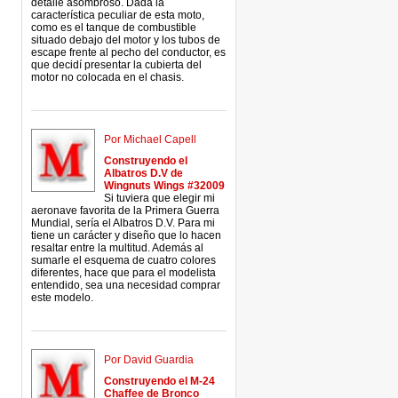
detalle asombroso. Dada la
característica peculiar de esta moto,
como es el tanque de combustible
situado debajo del motor y los tubos de
escape frente al pecho del conductor, es
que decidí presentar la cubierta del
motor no colocada en el chasis.
Por Michael Capell
Construyendo el
Albatros D.V de
Wingnuts Wings #32009
Si tuviera que elegir mi
aeronave favorita de la Primera Guerra
Mundial, sería el Albatros D.V. Para mi
tiene un carácter y diseño que lo hacen
resaltar entre la multitud. Además al
sumarle el esquema de cuatro colores
diferentes, hace que para el modelista
entendido, sea una necesidad comprar
este modelo.
Por David Guardia
Construyendo el M-24
Chaffee de Bronco