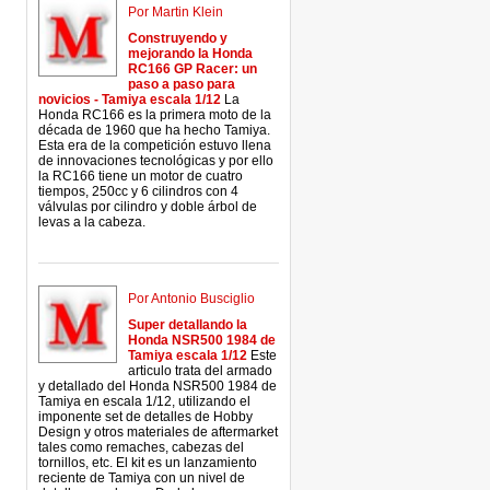
Por Martin Klein
Construyendo y
mejorando la Honda
RC166 GP Racer: un
paso a paso para
novicios - Tamiya escala 1/12
La
Honda RC166 es la primera moto de la
década de 1960 que ha hecho Tamiya.
Esta era de la competición estuvo llena
de innovaciones tecnológicas y por ello
la RC166 tiene un motor de cuatro
tiempos, 250cc y 6 cilindros con 4
válvulas por cilindro y doble árbol de
levas a la cabeza.
Por Antonio Busciglio
Super detallando la
Honda NSR500 1984 de
Tamiya escala 1/12
Este
articulo trata del armado
y detallado del Honda NSR500 1984 de
Tamiya en escala 1/12, utilizando el
imponente set de detalles de Hobby
Design y otros materiales de aftermarket
tales como remaches, cabezas del
tornillos, etc. El kit es un lanzamiento
reciente de Tamiya con un nivel de