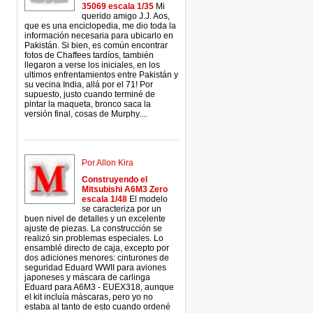
35069 escala 1/35
Mi
querido amigo J.J. Aos,
que es una enciclopedia, me dio toda la
información necesaria para ubicarlo en
Pakistán. Si bien, es común encontrar
fotos de Chaffees tardíos, también
llegaron a verse los iniciales, en los
ultimos enfrentamientos entre Pakistán y
su vecina India, allá por el 71! Por
supuesto, justo cuando terminé de
pintar la maqueta, bronco saca la
versión final, cosas de Murphy....
Por Allon Kira
Construyendo el
Mitsubishi A6M3 Zero
escala 1/48
El modelo
se caracteriza por un
buen nivel de detalles y un excelente
ajuste de piezas. La construcción se
realizó sin problemas especiales. Lo
ensamblé directo de caja, excepto por
dos adiciones menores: cinturones de
seguridad Eduard WWII para aviones
japoneses y máscara de carlinga
Eduard para A6M3 - EUEX318, aunque
el kit incluía máscaras, pero yo no
estaba al tanto de esto cuando ordené