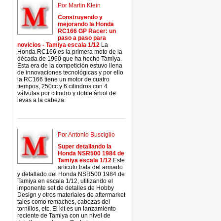
Por Martin Klein
Construyendo y
mejorando la Honda
RC166 GP Racer: un
paso a paso para
novicios - Tamiya escala 1/12
La
Honda RC166 es la primera moto de la
década de 1960 que ha hecho Tamiya.
Esta era de la competición estuvo llena
de innovaciones tecnológicas y por ello
la RC166 tiene un motor de cuatro
tiempos, 250cc y 6 cilindros con 4
válvulas por cilindro y doble árbol de
levas a la cabeza.
Por Antonio Busciglio
Super detallando la
Honda NSR500 1984 de
Tamiya escala 1/12
Este
articulo trata del armado
y detallado del Honda NSR500 1984 de
Tamiya en escala 1/12, utilizando el
imponente set de detalles de Hobby
Design y otros materiales de aftermarket
tales como remaches, cabezas del
tornillos, etc. El kit es un lanzamiento
reciente de Tamiya con un nivel de