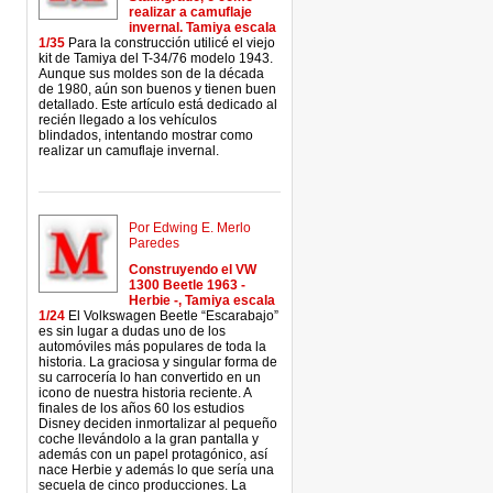
realizar a camuflaje
invernal. Tamiya escala
1/35
Para la construcción utilicé el viejo
kit de Tamiya del T-34/76 modelo 1943.
Aunque sus moldes son de la década
de 1980, aún son buenos y tienen buen
detallado. Este artículo está dedicado al
recién llegado a los vehículos
blindados, intentando mostrar como
realizar un camuflaje invernal.
Por Edwing E. Merlo
Paredes
Construyendo el VW
1300 Beetle 1963 -
Herbie -, Tamiya escala
1/24
El Volkswagen Beetle “Escarabajo”
es sin lugar a dudas uno de los
automóviles más populares de toda la
historia. La graciosa y singular forma de
su carrocería lo han convertido en un
icono de nuestra historia reciente. A
finales de los años 60 los estudios
Disney deciden inmortalizar al pequeño
coche llevándolo a la gran pantalla y
además con un papel protagónico, así
nace Herbie y además lo que sería una
secuela de cinco producciones. La