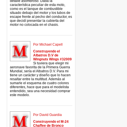
detalle asombroso. Dada la
característica peculiar de esta moto,
como es el tanque de combustible
situado debajo del motor y los tubos de
escape frente al pecho del conductor, es
que decidí presentar la cubierta del
motor no colocada en el chasis.
Por Michael Capell
Construyendo el
Albatros D.V de
Wingnuts Wings #32009
Si tuviera que elegir mi
aeronave favorita de la Primera Guerra
Mundial, sería el Albatros D.V. Para mi
tiene un carácter y diseño que lo hacen
resaltar entre la multitud. Además al
sumarle el esquema de cuatro colores
diferentes, hace que para el modelista
entendido, sea una necesidad comprar
este modelo.
Por David Guardia
Construyendo el M-24
Chaffee de Bronco