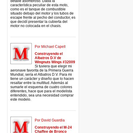
detalle asombroso. Dada la
característica peculiar de esta moto,
como es el tanque de combustible
situado debajo del motor y los tubos de
escape frente al pecho del conductor, es
que decidí presentar la cubierta del
motor no colocada en el chasis.
Por Michael Capell
Construyendo el
Albatros D.V de
Wingnuts Wings #32009
Si tuviera que elegir mi
aeronave favorita de la Primera Guerra
Mundial, sería el Albatros D.V. Para mi
tiene un carácter y diseño que lo hacen
resaltar entre la multitud. Además al
sumarle el esquema de cuatro colores
diferentes, hace que para el modelista
entendido, sea una necesidad comprar
este modelo.
Por David Guardia
Construyendo el M-24
Chaffee de Bronco