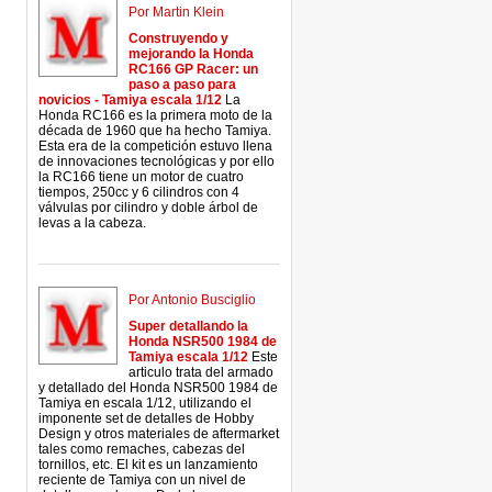
Por Martin Klein
Construyendo y
mejorando la Honda
RC166 GP Racer: un
paso a paso para
novicios - Tamiya escala 1/12
La
Honda RC166 es la primera moto de la
década de 1960 que ha hecho Tamiya.
Esta era de la competición estuvo llena
de innovaciones tecnológicas y por ello
la RC166 tiene un motor de cuatro
tiempos, 250cc y 6 cilindros con 4
válvulas por cilindro y doble árbol de
levas a la cabeza.
Por Antonio Busciglio
Super detallando la
Honda NSR500 1984 de
Tamiya escala 1/12
Este
articulo trata del armado
y detallado del Honda NSR500 1984 de
Tamiya en escala 1/12, utilizando el
imponente set de detalles de Hobby
Design y otros materiales de aftermarket
tales como remaches, cabezas del
tornillos, etc. El kit es un lanzamiento
reciente de Tamiya con un nivel de