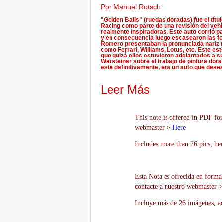
Por Manuel Rotsch
"Golden Balls" (ruedas doradas) fue el títul
Racing como parte de una revisión del vehí
realmente inspiradoras. Este auto corrió p
y en consecuencia luego escasearon las fot
Romero presentaban la pronunciada nariz 
como Ferrari, Williams, Lotus, etc. Este es
que quizá ellos estuvieron adelantados a su
Warsteiner sobre el trabajo de pintura dor
este definitivamente, era un auto que desea
Leer Más
This note is offered in PDF for
webmaster >
Here
Includes more than 26 pics, he
Esta Nota es ofrecida en forma
contacte a nuestro webmaster 
Incluye más de 26 imágenes, aq