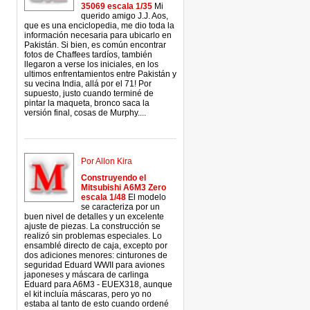
35069 escala 1/35
Mi
querido amigo J.J. Aos,
que es una enciclopedia, me dio toda la
información necesaria para ubicarlo en
Pakistán. Si bien, es común encontrar
fotos de Chaffees tardíos, también
llegaron a verse los iniciales, en los
ultimos enfrentamientos entre Pakistán y
su vecina India, allá por el 71! Por
supuesto, justo cuando terminé de
pintar la maqueta, bronco saca la
versión final, cosas de Murphy....
Por Allon Kira
Construyendo el
Mitsubishi A6M3 Zero
escala 1/48
El modelo
se caracteriza por un
buen nivel de detalles y un excelente
ajuste de piezas. La construcción se
realizó sin problemas especiales. Lo
ensamblé directo de caja, excepto por
dos adiciones menores: cinturones de
seguridad Eduard WWII para aviones
japoneses y máscara de carlinga
Eduard para A6M3 - EUEX318, aunque
el kit incluía máscaras, pero yo no
estaba al tanto de esto cuando ordené