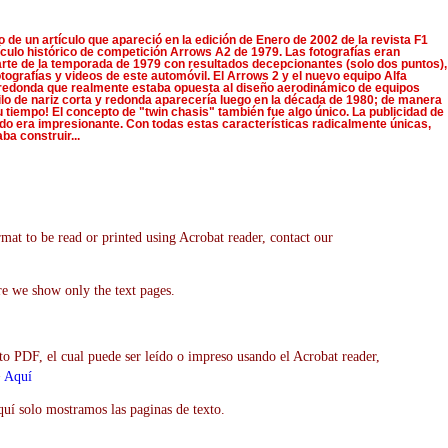
o de un artículo que apareció en la edición de Enero de 2002 de la revista F1
culo histórico de competición Arrows A2 de 1979. Las fotografías eran
arte de la temporada de 1979 con resultados decepcionantes (solo dos puntos),
ografías y videos de este automóvil. El Arrows 2 y el nuevo equipo Alfa
redonda que realmente estaba opuesta al diseño aerodinámico de equipos
tilo de nariz corta y redonda aparecería luego en la década de 1980; de manera
 tiempo! El concepto de "twin chasis" también fue algo único. La publicidad de
ado era impresionante. Con todas estas características radicalmente únicas,
ba construir...
mat to be read or printed using Acrobat reader, contact our
re we show only the text pages.
to PDF, el cual puede ser leído o impreso usando el Acrobat reader,
>
Aquí
uí solo mostramos las paginas de texto.