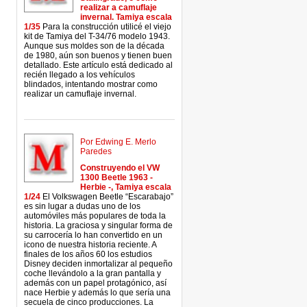
realizar a camuflaje
invernal. Tamiya escala
1/35
Para la construcción utilicé el viejo
kit de Tamiya del T-34/76 modelo 1943.
Aunque sus moldes son de la década
de 1980, aún son buenos y tienen buen
detallado. Este artículo está dedicado al
recién llegado a los vehículos
blindados, intentando mostrar como
realizar un camuflaje invernal.
Por Edwing E. Merlo
Paredes
Construyendo el VW
1300 Beetle 1963 -
Herbie -, Tamiya escala
1/24
El Volkswagen Beetle “Escarabajo”
es sin lugar a dudas uno de los
automóviles más populares de toda la
historia. La graciosa y singular forma de
su carrocería lo han convertido en un
icono de nuestra historia reciente. A
finales de los años 60 los estudios
Disney deciden inmortalizar al pequeño
coche llevándolo a la gran pantalla y
además con un papel protagónico, así
nace Herbie y además lo que sería una
secuela de cinco producciones. La