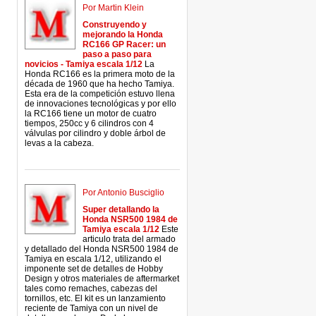
Por Martin Klein
Construyendo y
mejorando la Honda
RC166 GP Racer: un
paso a paso para
novicios - Tamiya escala 1/12
La
Honda RC166 es la primera moto de la
década de 1960 que ha hecho Tamiya.
Esta era de la competición estuvo llena
de innovaciones tecnológicas y por ello
la RC166 tiene un motor de cuatro
tiempos, 250cc y 6 cilindros con 4
válvulas por cilindro y doble árbol de
levas a la cabeza.
Por Antonio Busciglio
Super detallando la
Honda NSR500 1984 de
Tamiya escala 1/12
Este
articulo trata del armado
y detallado del Honda NSR500 1984 de
Tamiya en escala 1/12, utilizando el
imponente set de detalles de Hobby
Design y otros materiales de aftermarket
tales como remaches, cabezas del
tornillos, etc. El kit es un lanzamiento
reciente de Tamiya con un nivel de