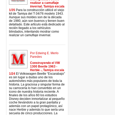
realizar a camuflaje
invernal. Tamiya escala
1/35
Para la construcción utilicé el viejo
kit de Tamiya del T-34/76 modelo 1943.
Aunque sus moldes son de la década
de 1980, aún son buenos y tienen buen
detallado. Este artículo está dedicado al
recién llegado a los vehículos
blindados, intentando mostrar como
realizar un camuflaje invernal.
Por Edwing E. Merlo
Paredes
Construyendo el VW
1300 Beetle 1963 -
Herbie -, Tamiya escala
1/24
El Volkswagen Beetle “Escarabajo”
es sin lugar a dudas uno de los
automóviles más populares de toda la
historia. La graciosa y singular forma de
su carrocería lo han convertido en un
icono de nuestra historia reciente. A
finales de los años 60 los estudios
Disney deciden inmortalizar al pequeño
coche llevándolo a la gran pantalla y
además con un papel protagónico, así
nace Herbie y además lo que sería una
secuela de cinco producciones. La