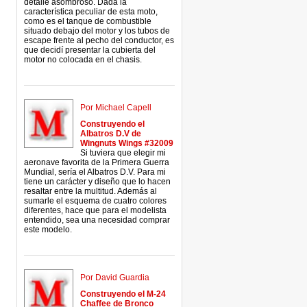
detalle asombroso. Dada la
característica peculiar de esta moto,
como es el tanque de combustible
situado debajo del motor y los tubos de
escape frente al pecho del conductor, es
que decidí presentar la cubierta del
motor no colocada en el chasis.
Por Michael Capell
Construyendo el
Albatros D.V de
Wingnuts Wings #32009
Si tuviera que elegir mi
aeronave favorita de la Primera Guerra
Mundial, sería el Albatros D.V. Para mi
tiene un carácter y diseño que lo hacen
resaltar entre la multitud. Además al
sumarle el esquema de cuatro colores
diferentes, hace que para el modelista
entendido, sea una necesidad comprar
este modelo.
Por David Guardia
Construyendo el M-24
Chaffee de Bronco