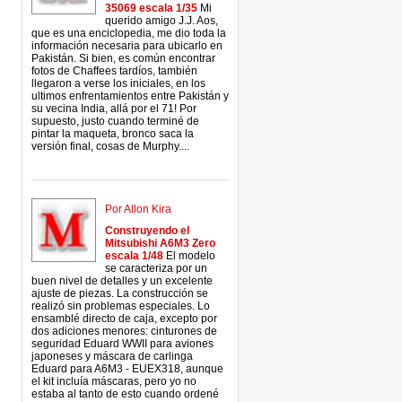
35069 escala 1/35
Mi
querido amigo J.J. Aos,
que es una enciclopedia, me dio toda la
información necesaria para ubicarlo en
Pakistán. Si bien, es común encontrar
fotos de Chaffees tardíos, también
llegaron a verse los iniciales, en los
ultimos enfrentamientos entre Pakistán y
su vecina India, allá por el 71! Por
supuesto, justo cuando terminé de
pintar la maqueta, bronco saca la
versión final, cosas de Murphy....
Por Allon Kira
Construyendo el
Mitsubishi A6M3 Zero
escala 1/48
El modelo
se caracteriza por un
buen nivel de detalles y un excelente
ajuste de piezas. La construcción se
realizó sin problemas especiales. Lo
ensamblé directo de caja, excepto por
dos adiciones menores: cinturones de
seguridad Eduard WWII para aviones
japoneses y máscara de carlinga
Eduard para A6M3 - EUEX318, aunque
el kit incluía máscaras, pero yo no
estaba al tanto de esto cuando ordené