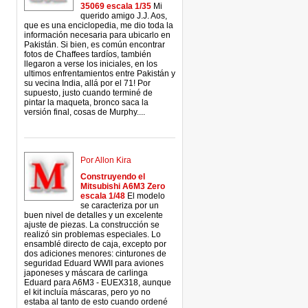
35069 escala 1/35
Mi
querido amigo J.J. Aos,
que es una enciclopedia, me dio toda la
información necesaria para ubicarlo en
Pakistán. Si bien, es común encontrar
fotos de Chaffees tardíos, también
llegaron a verse los iniciales, en los
ultimos enfrentamientos entre Pakistán y
su vecina India, allá por el 71! Por
supuesto, justo cuando terminé de
pintar la maqueta, bronco saca la
versión final, cosas de Murphy....
Por Allon Kira
Construyendo el
Mitsubishi A6M3 Zero
escala 1/48
El modelo
se caracteriza por un
buen nivel de detalles y un excelente
ajuste de piezas. La construcción se
realizó sin problemas especiales. Lo
ensamblé directo de caja, excepto por
dos adiciones menores: cinturones de
seguridad Eduard WWII para aviones
japoneses y máscara de carlinga
Eduard para A6M3 - EUEX318, aunque
el kit incluía máscaras, pero yo no
estaba al tanto de esto cuando ordené