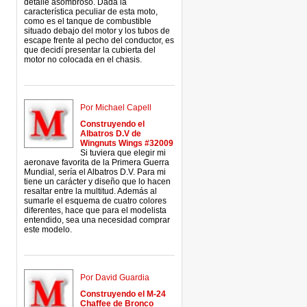
detalle asombroso. Dada la
característica peculiar de esta moto,
como es el tanque de combustible
situado debajo del motor y los tubos de
escape frente al pecho del conductor, es
que decidí presentar la cubierta del
motor no colocada en el chasis.
Por Michael Capell
Construyendo el
Albatros D.V de
Wingnuts Wings #32009
Si tuviera que elegir mi
aeronave favorita de la Primera Guerra
Mundial, sería el Albatros D.V. Para mi
tiene un carácter y diseño que lo hacen
resaltar entre la multitud. Además al
sumarle el esquema de cuatro colores
diferentes, hace que para el modelista
entendido, sea una necesidad comprar
este modelo.
Por David Guardia
Construyendo el M-24
Chaffee de Bronco