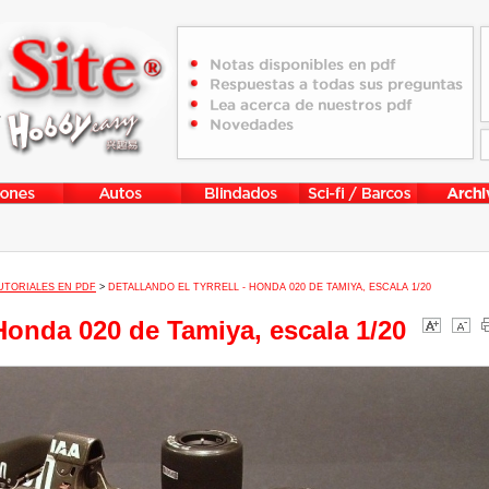
UTORIALES EN PDF
>
DETALLANDO EL TYRRELL - HONDA 020 DE TAMIYA, ESCALA 1/20
 Honda 020 de Tamiya, escala 1/20