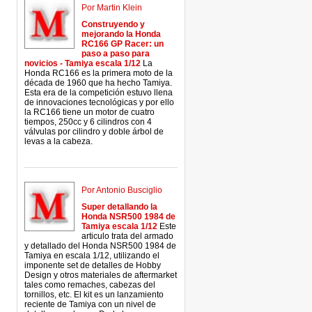
Por Martin Klein
Construyendo y
mejorando la Honda
RC166 GP Racer: un
paso a paso para
novicios - Tamiya escala 1/12
La
Honda RC166 es la primera moto de la
década de 1960 que ha hecho Tamiya.
Esta era de la competición estuvo llena
de innovaciones tecnológicas y por ello
la RC166 tiene un motor de cuatro
tiempos, 250cc y 6 cilindros con 4
válvulas por cilindro y doble árbol de
levas a la cabeza.
Por Antonio Busciglio
Super detallando la
Honda NSR500 1984 de
Tamiya escala 1/12
Este
articulo trata del armado
y detallado del Honda NSR500 1984 de
Tamiya en escala 1/12, utilizando el
imponente set de detalles de Hobby
Design y otros materiales de aftermarket
tales como remaches, cabezas del
tornillos, etc. El kit es un lanzamiento
reciente de Tamiya con un nivel de