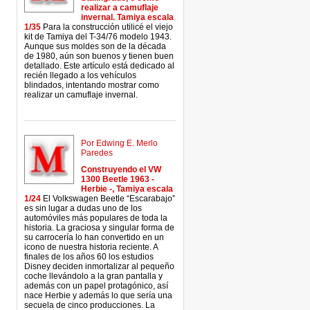
realizar a camuflaje
invernal. Tamiya escala
1/35
Para la construcción utilicé el viejo
kit de Tamiya del T-34/76 modelo 1943.
Aunque sus moldes son de la década
de 1980, aún son buenos y tienen buen
detallado. Este artículo está dedicado al
recién llegado a los vehículos
blindados, intentando mostrar como
realizar un camuflaje invernal.
Por Edwing E. Merlo
Paredes
Construyendo el VW
1300 Beetle 1963 -
Herbie -, Tamiya escala
1/24
El Volkswagen Beetle “Escarabajo”
es sin lugar a dudas uno de los
automóviles más populares de toda la
historia. La graciosa y singular forma de
su carrocería lo han convertido en un
icono de nuestra historia reciente. A
finales de los años 60 los estudios
Disney deciden inmortalizar al pequeño
coche llevándolo a la gran pantalla y
además con un papel protagónico, así
nace Herbie y además lo que sería una
secuela de cinco producciones. La