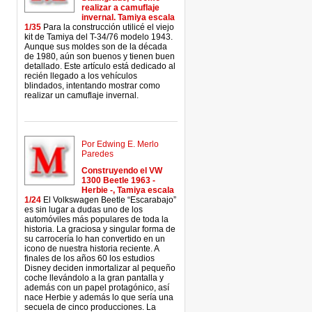
realizar a camuflaje
invernal. Tamiya escala
1/35
Para la construcción utilicé el viejo
kit de Tamiya del T-34/76 modelo 1943.
Aunque sus moldes son de la década
de 1980, aún son buenos y tienen buen
detallado. Este artículo está dedicado al
recién llegado a los vehículos
blindados, intentando mostrar como
realizar un camuflaje invernal.
Por Edwing E. Merlo
Paredes
Construyendo el VW
1300 Beetle 1963 -
Herbie -, Tamiya escala
1/24
El Volkswagen Beetle “Escarabajo”
es sin lugar a dudas uno de los
automóviles más populares de toda la
historia. La graciosa y singular forma de
su carrocería lo han convertido en un
icono de nuestra historia reciente. A
finales de los años 60 los estudios
Disney deciden inmortalizar al pequeño
coche llevándolo a la gran pantalla y
además con un papel protagónico, así
nace Herbie y además lo que sería una
secuela de cinco producciones. La