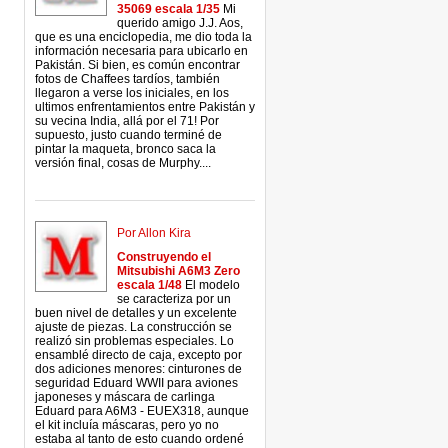
35069 escala 1/35
Mi
querido amigo J.J. Aos,
que es una enciclopedia, me dio toda la
información necesaria para ubicarlo en
Pakistán. Si bien, es común encontrar
fotos de Chaffees tardíos, también
llegaron a verse los iniciales, en los
ultimos enfrentamientos entre Pakistán y
su vecina India, allá por el 71! Por
supuesto, justo cuando terminé de
pintar la maqueta, bronco saca la
versión final, cosas de Murphy....
Por Allon Kira
Construyendo el
Mitsubishi A6M3 Zero
escala 1/48
El modelo
se caracteriza por un
buen nivel de detalles y un excelente
ajuste de piezas. La construcción se
realizó sin problemas especiales. Lo
ensamblé directo de caja, excepto por
dos adiciones menores: cinturones de
seguridad Eduard WWII para aviones
japoneses y máscara de carlinga
Eduard para A6M3 - EUEX318, aunque
el kit incluía máscaras, pero yo no
estaba al tanto de esto cuando ordené