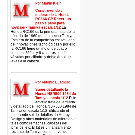
Por Martin Klein
Construyendo y
mejorando la Honda
RC166 GP Racer: un
paso a paso para
novicios - Tamiya escala 1/12
La
Honda RC166 es la primera moto de la
década de 1960 que ha hecho Tamiya.
Esta era de la competición estuvo llena
de innovaciones tecnológicas y por ello
la RC166 tiene un motor de cuatro
tiempos, 250cc y 6 cilindros con 4
válvulas por cilindro y doble árbol de
levas a la cabeza.
Por Antonio Busciglio
Super detallando la
Honda NSR500 1984 de
Tamiya escala 1/12
Este
articulo trata del armado
y detallado del Honda NSR500 1984 de
Tamiya en escala 1/12, utilizando el
imponente set de detalles de Hobby
Design y otros materiales de aftermarket
tales como remaches, cabezas del
tornillos, etc. El kit es un lanzamiento
reciente de Tamiya con un nivel de