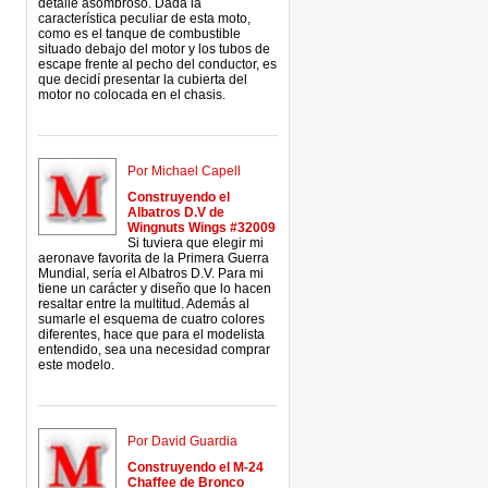
detalle asombroso. Dada la
característica peculiar de esta moto,
como es el tanque de combustible
situado debajo del motor y los tubos de
escape frente al pecho del conductor, es
que decidí presentar la cubierta del
motor no colocada en el chasis.
Por Michael Capell
Construyendo el
Albatros D.V de
Wingnuts Wings #32009
Si tuviera que elegir mi
aeronave favorita de la Primera Guerra
Mundial, sería el Albatros D.V. Para mi
tiene un carácter y diseño que lo hacen
resaltar entre la multitud. Además al
sumarle el esquema de cuatro colores
diferentes, hace que para el modelista
entendido, sea una necesidad comprar
este modelo.
Por David Guardia
Construyendo el M-24
Chaffee de Bronco