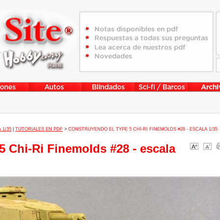
 1/35
|
TUTORIALES EN PDF
>
CONSTRUYENDO EL TYPE 5 CHI-RI FINEMOLDS #28 - ESCALA 1/35
5 Chi-Ri Finemolds #28 - escala