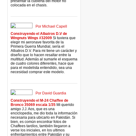
presentar la cubierta del motor no
colocada en el chasis.
Por Michael Capell
Construyendo el Albatros D.V de
Wingnuts Wings #32009
Si tuviera que
elegir mi aeronave favorita de la
Primera Guerra Mundial, sería el
Albatros D.V. Para mi tiene un carácter y
diseño que lo hacen resaltar entre la
multitud. Además al sumarle el esquema
de cuatro colores diferentes, hace que
para el modelista entendido, sea una
necesidad comprar este modelo.
Por David Guardia
Construyendo el M-24 Chaffee de
Bronco 35069 escala 1/35
Mi querido
amigo J.J. Aos, que es una
enciclopedia, me dio toda la información
necesaria para ubicarlo en Pakistán. Si
bien, es común encontrar fotos de
Chaffees tardíos, también llegaron a
verse los iniciales, en los ultimos
enfrentamientos entre Pakistán y su