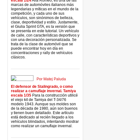
escala 1/24
Alfa Romeo, es una de las
marcas de automóviles italianos más
legendarias y míticas en el mundo de la
competición, y cada uno de sus
vehículos, son sinónimos de belleza,
clase, deportividad y estilo. Justamente,
el Giulia Sprint GTA, es la versión que
se presenta en este tutorial. Un vehículo
de calle, con características deportivos y
con una decoración personalizada. Se
trata de la clase de automóvil que se
puede encontrar hoy en día en
concentraciones y rally de vehículos
clásicos.
Por Matej Paluda
El defensor de Stalingrado, o como
realizar a camuflaje invernal. Tamiya
escala 1/35
Para la construcción utilicé
el viejo kit de Tamiya del T-34/76
modelo 1943. Aunque sus moldes son
de la década de 1980, aún son buenos
y tienen buen detallado. Este artículo
está dedicado al recién llegado a los
vehículos blindados, intentando mostrar
como realizar un camuflaje invernal.