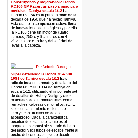
Construyendo y mejorando la Honda
RC166 GP Racer: un paso a paso para
novicios - Tamiya escala 1/12
La
Honda RC166 es la primera moto de la
década de 1960 que ha hecho Tamiya.
Esta era de la competición estuvo llena
de innovaciones tecnológicas y por ello
la RC166 tiene un motor de cuatro
tiempos, 250cc y 6 cilindros con 4
válvulas por cilindro y doble árbol de
levas a la cabeza.
Por Antonio Busciglio
Super detallando la Honda NSR500
1984 de Tamiya escala 1/12
Este
articulo trata del armado y detallado del
Honda NSR500 1984 de Tamiya en
escala 1/12, utilizando el imponente set
de detalles de Hobby Design y otros
materiales de aftermarket tales como
remaches, cabezas del tornillos, etc. El
kit es un lanzamiento reciente de
Tamiya con un nivel de detalle
asombroso. Dada la característica
peculiar de esta moto, como es el
tanque de combustible situado debajo
del motor y los tubos de escape frente al
pecho del conductor, es que decidí