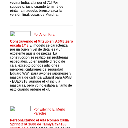
vecina India, allá por el 71! Por
supuesto, justo cuando terminé de
pintar la maqueta, bronco saca la
versión final, cosas de Murphy....
Por Allon Kira
Construyendo el Mitsubishi A6M3 Zero
escala 1/48
El modelo se caracteriza
por un buen nivel de detalles y un
excelente ajuste de piezas. La
construcción se realizó sin problemas
especiales. Lo ensamblé directo de
caja, excepto por dos adiciones
menores: cinturones de seguridad
Eduard WWII para aviones japoneses y
máscara de carlinga Eduard para A6M3
- EUEX318, aunque el kit incluía
máscaras, pero yo no estaba al tanto de
esto cuando ordené el kit.
Por Edwing E. Merlo
Paredes
Personalizando el Alfa Romeo Giulia
Sprint GTA 1600 de Tamiya #24188