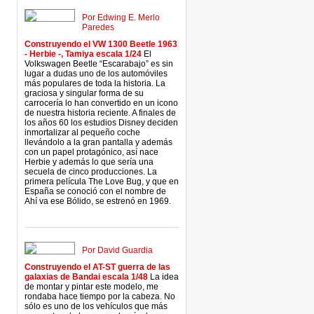
Por Edwing E. Merlo
Paredes
Construyendo el VW 1300 Beetle 1963
- Herbie -, Tamiya escala 1/24
El
Volkswagen Beetle “Escarabajo” es sin
lugar a dudas uno de los automóviles
más populares de toda la historia. La
graciosa y singular forma de su
carrocería lo han convertido en un icono
de nuestra historia reciente. A finales de
los años 60 los estudios Disney deciden
inmortalizar al pequeño coche
llevándolo a la gran pantalla y además
con un papel protagónico, así nace
Herbie y además lo que sería una
secuela de cinco producciones. La
primera película The Love Bug, y que en
España se conoció con el nombre de
Ahí va ese Bólido, se estrenó en 1969.
Por David Guardia
Construyendo el AT-ST guerra de las
galaxias de Bandai escala 1/48
La idea
de montar y pintar este modelo, me
rondaba hace tiempo por la cabeza. No
sólo es uno de los vehículos que más