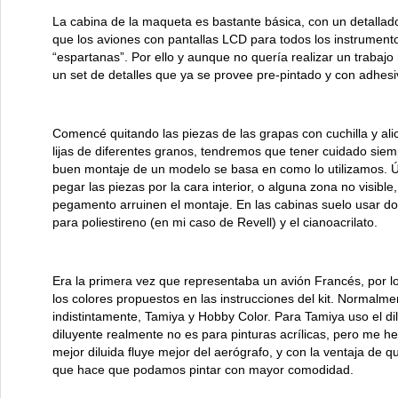
La cabina de la maqueta es bastante básica, con un detallad
que los aviones con pantallas LCD para todos los instrumento
“espartanas”. Por ello y aunque no quería realizar un traba
un set de detalles que ya se provee pre-pintado y con adhes
Comencé quitando las piezas de las grapas con cuchilla y ali
lijas de diferentes granos, tendremos que tener cuidado sie
buen montaje de un modelo se basa en como lo utilizamos. Ú
pegar las piezas por la cara interior, o alguna zona no visible
pegamento arruinen el montaje. En las cabinas suelo usar do
para poliestireno (en mi caso de Revell) y el cianoacrilato.
Era la primera vez que representaba un avión Francés, por l
los colores propuestos en las instrucciones del kit. Normalm
indistintamente, Tamiya y Hobby Color. Para Tamiya uso el dil
diluyente realmente no es para pinturas acrílicas, pero me h
mejor diluida fluye mejor del aerógrafo, y con la ventaja de 
que hace que podamos pintar con mayor comodidad.