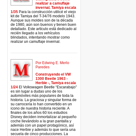
realizar a camuflaje
invernal. Tamiya escala
1/35
Para la construcción utilicé el viejo
kit de Tamiya del T-34/76 modelo 1943.
Aunque sus moldes son de la década
de 1980, aún son buenos y tienen buen
detallado. Este artículo está dedicado al
recién llegado a los vehículos
blindados, intentando mostrar como
realizar un camuflaje invernal.
Por Edwing E. Merlo
Paredes
Construyendo el VW
1300 Beetle 1963 -
Herbie -, Tamiya escala
1/24
El Volkswagen Beetle “Escarabajo”
es sin lugar a dudas uno de los
automóviles más populares de toda la
historia. La graciosa y singular forma de
su carrocería lo han convertido en un
icono de nuestra historia reciente. A
finales de los años 60 los estudios
Disney deciden inmortalizar al pequeño
coche llevándolo a la gran pantalla y
además con un papel protagónico, así
nace Herbie y además lo que sería una
secuela de cinco producciones. La