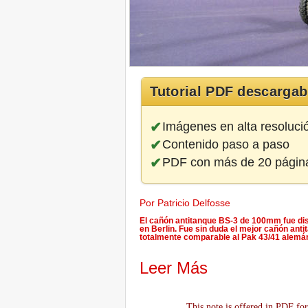
Tutorial PDF descargab
Imágenes en alta resoluci
Contenido paso a paso
PDF con más de 20 págin
Por Patricio Delfosse
El cañón antitanque BS-3 de 100mm fue di
en Berlin. Fue sin duda el mejor cañón anti
totalmente comparable al Pak 43/41 alemán,
Leer Más
This note is offered in PDF for