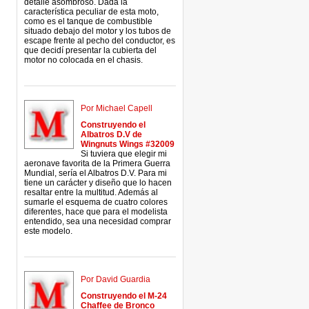
detalle asombroso. Dada la
característica peculiar de esta moto,
como es el tanque de combustible
situado debajo del motor y los tubos de
escape frente al pecho del conductor, es
que decidí presentar la cubierta del
motor no colocada en el chasis.
Por Michael Capell
Construyendo el
Albatros D.V de
Wingnuts Wings #32009
Si tuviera que elegir mi
aeronave favorita de la Primera Guerra
Mundial, sería el Albatros D.V. Para mi
tiene un carácter y diseño que lo hacen
resaltar entre la multitud. Además al
sumarle el esquema de cuatro colores
diferentes, hace que para el modelista
entendido, sea una necesidad comprar
este modelo.
Por David Guardia
Construyendo el M-24
Chaffee de Bronco