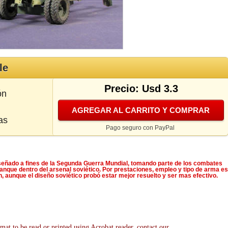
le
Precio: Usd 3.3
ón
AGREGAR AL CARRITO Y COMPRAR
as
Pago seguro con PayPal
señado a fines de la Segunda Guerra Mundial, tomando parte de los combates
tanque dentro del arsenal soviético. Por prestaciones, empleo y tipo de arma es
 aunque el diseño soviético probó estar mejor resuelto y ser mas efectivo.
mat to be read or printed using Acrobat reader, contact our