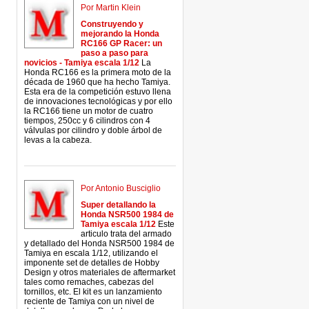
Por Martin Klein
Construyendo y
mejorando la Honda
RC166 GP Racer: un
paso a paso para
novicios - Tamiya escala 1/12
La
Honda RC166 es la primera moto de la
década de 1960 que ha hecho Tamiya.
Esta era de la competición estuvo llena
de innovaciones tecnológicas y por ello
la RC166 tiene un motor de cuatro
tiempos, 250cc y 6 cilindros con 4
válvulas por cilindro y doble árbol de
levas a la cabeza.
Por Antonio Busciglio
Super detallando la
Honda NSR500 1984 de
Tamiya escala 1/12
Este
articulo trata del armado
y detallado del Honda NSR500 1984 de
Tamiya en escala 1/12, utilizando el
imponente set de detalles de Hobby
Design y otros materiales de aftermarket
tales como remaches, cabezas del
tornillos, etc. El kit es un lanzamiento
reciente de Tamiya con un nivel de