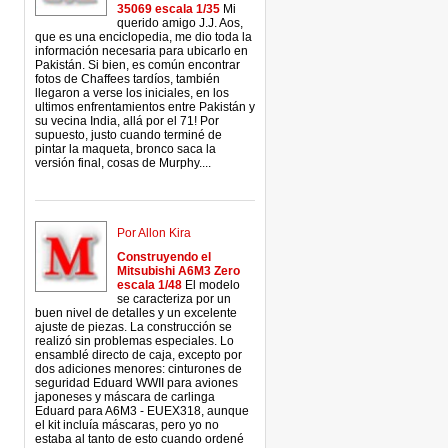
35069 escala 1/35
Mi
querido amigo J.J. Aos,
que es una enciclopedia, me dio toda la
información necesaria para ubicarlo en
Pakistán. Si bien, es común encontrar
fotos de Chaffees tardíos, también
llegaron a verse los iniciales, en los
ultimos enfrentamientos entre Pakistán y
su vecina India, allá por el 71! Por
supuesto, justo cuando terminé de
pintar la maqueta, bronco saca la
versión final, cosas de Murphy....
Por Allon Kira
Construyendo el
Mitsubishi A6M3 Zero
escala 1/48
El modelo
se caracteriza por un
buen nivel de detalles y un excelente
ajuste de piezas. La construcción se
realizó sin problemas especiales. Lo
ensamblé directo de caja, excepto por
dos adiciones menores: cinturones de
seguridad Eduard WWII para aviones
japoneses y máscara de carlinga
Eduard para A6M3 - EUEX318, aunque
el kit incluía máscaras, pero yo no
estaba al tanto de esto cuando ordené