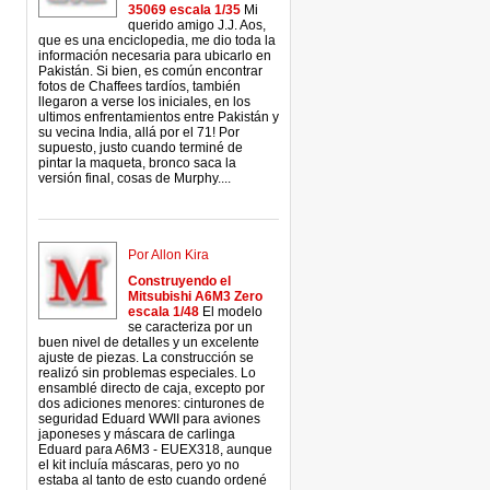
35069 escala 1/35
Mi
querido amigo J.J. Aos,
que es una enciclopedia, me dio toda la
información necesaria para ubicarlo en
Pakistán. Si bien, es común encontrar
fotos de Chaffees tardíos, también
llegaron a verse los iniciales, en los
ultimos enfrentamientos entre Pakistán y
su vecina India, allá por el 71! Por
supuesto, justo cuando terminé de
pintar la maqueta, bronco saca la
versión final, cosas de Murphy....
Por Allon Kira
Construyendo el
Mitsubishi A6M3 Zero
escala 1/48
El modelo
se caracteriza por un
buen nivel de detalles y un excelente
ajuste de piezas. La construcción se
realizó sin problemas especiales. Lo
ensamblé directo de caja, excepto por
dos adiciones menores: cinturones de
seguridad Eduard WWII para aviones
japoneses y máscara de carlinga
Eduard para A6M3 - EUEX318, aunque
el kit incluía máscaras, pero yo no
estaba al tanto de esto cuando ordené