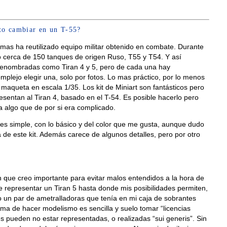
ito cambiar en un T-55?
 mas ha reutilizado equipo militar obtenido en combate. Durante
ó cerca de 150 tanques de origen Ruso, T55 y T54. Y así
 renombradas como Tiran 4 y 5, pero de cada una hay
mplejo elegir una, solo por fotos. Lo mas práctico, por lo menos
a maqueta en escala 1/35. Los kit de Miniart son fantásticos pero
esentan al Tiran 4, basado en el T-54. Es posible hacerlo pero
algo que de por si era complicado.
 es simple, con lo básico y del color que me gusta, aunque dudo
a de este kit. Además carece de algunos detalles, pero por otro
n que creo importante para evitar malos entendidos a la hora de
 de representar un Tiran 5 hasta donde mis posibilidades permiten,
vo un par de ametralladoras que tenía en mi caja de sobrantes
a de hacer modelismo es sencilla y suelo tomar “licencias
es pueden no estar representadas, o realizadas “sui generis”. Sin