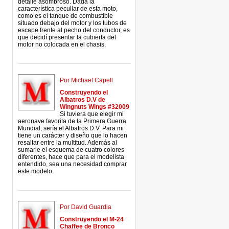
detalle asombroso. Dada la
característica peculiar de esta moto,
como es el tanque de combustible
situado debajo del motor y los tubos de
escape frente al pecho del conductor, es
que decidí presentar la cubierta del
motor no colocada en el chasis.
Por Michael Capell
Construyendo el
Albatros D.V de
Wingnuts Wings #32009
Si tuviera que elegir mi
aeronave favorita de la Primera Guerra
Mundial, sería el Albatros D.V. Para mi
tiene un carácter y diseño que lo hacen
resaltar entre la multitud. Además al
sumarle el esquema de cuatro colores
diferentes, hace que para el modelista
entendido, sea una necesidad comprar
este modelo.
Por David Guardia
Construyendo el M-24
Chaffee de Bronco