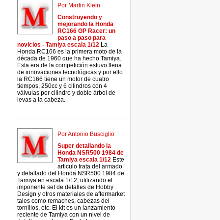
Por Martin Klein
Construyendo y
mejorando la Honda
RC166 GP Racer: un
paso a paso para
novicios - Tamiya escala 1/12
La
Honda RC166 es la primera moto de la
década de 1960 que ha hecho Tamiya.
Esta era de la competición estuvo llena
de innovaciones tecnológicas y por ello
la RC166 tiene un motor de cuatro
tiempos, 250cc y 6 cilindros con 4
válvulas por cilindro y doble árbol de
levas a la cabeza.
Por Antonio Busciglio
Super detallando la
Honda NSR500 1984 de
Tamiya escala 1/12
Este
articulo trata del armado
y detallado del Honda NSR500 1984 de
Tamiya en escala 1/12, utilizando el
imponente set de detalles de Hobby
Design y otros materiales de aftermarket
tales como remaches, cabezas del
tornillos, etc. El kit es un lanzamiento
reciente de Tamiya con un nivel de