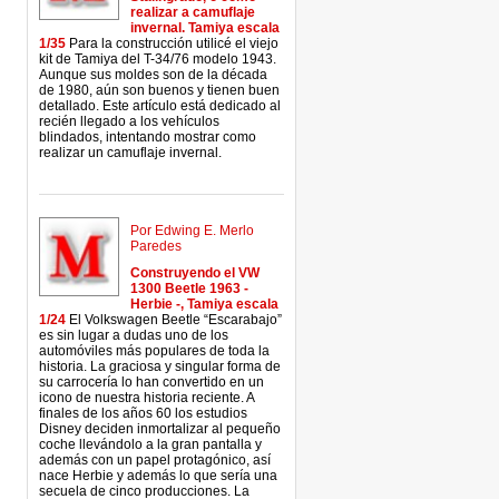
realizar a camuflaje
invernal. Tamiya escala
1/35
Para la construcción utilicé el viejo
kit de Tamiya del T-34/76 modelo 1943.
Aunque sus moldes son de la década
de 1980, aún son buenos y tienen buen
detallado. Este artículo está dedicado al
recién llegado a los vehículos
blindados, intentando mostrar como
realizar un camuflaje invernal.
Por Edwing E. Merlo
Paredes
Construyendo el VW
1300 Beetle 1963 -
Herbie -, Tamiya escala
1/24
El Volkswagen Beetle “Escarabajo”
es sin lugar a dudas uno de los
automóviles más populares de toda la
historia. La graciosa y singular forma de
su carrocería lo han convertido en un
icono de nuestra historia reciente. A
finales de los años 60 los estudios
Disney deciden inmortalizar al pequeño
coche llevándolo a la gran pantalla y
además con un papel protagónico, así
nace Herbie y además lo que sería una
secuela de cinco producciones. La