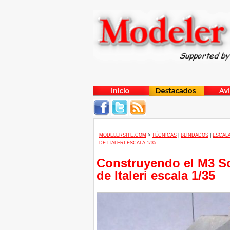
MODELERSITE.COM
>
TÉCNICAS
|
BLINDADOS
|
ESCALA
DE ITALERI ESCALA 1/35
Construyendo el M3 Scou
de Italeri escala 1/35