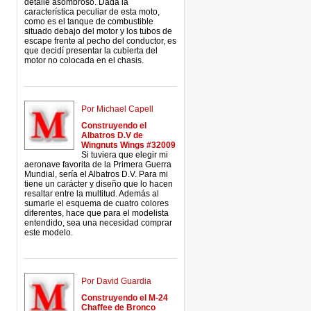
detalle asombroso. Dada la
característica peculiar de esta moto,
como es el tanque de combustible
situado debajo del motor y los tubos de
escape frente al pecho del conductor, es
que decidí presentar la cubierta del
motor no colocada en el chasis.
Por Michael Capell
Construyendo el
Albatros D.V de
Wingnuts Wings #32009
Si tuviera que elegir mi
aeronave favorita de la Primera Guerra
Mundial, sería el Albatros D.V. Para mi
tiene un carácter y diseño que lo hacen
resaltar entre la multitud. Además al
sumarle el esquema de cuatro colores
diferentes, hace que para el modelista
entendido, sea una necesidad comprar
este modelo.
Por David Guardia
Construyendo el M-24
Chaffee de Bronco