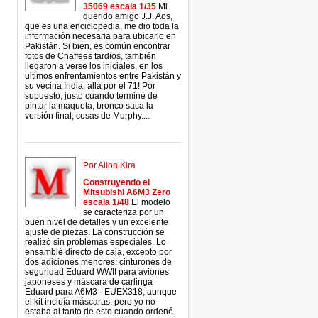
35069 escala 1/35
Mi
querido amigo J.J. Aos,
que es una enciclopedia, me dio toda la
información necesaria para ubicarlo en
Pakistán. Si bien, es común encontrar
fotos de Chaffees tardíos, también
llegaron a verse los iniciales, en los
ultimos enfrentamientos entre Pakistán y
su vecina India, allá por el 71! Por
supuesto, justo cuando terminé de
pintar la maqueta, bronco saca la
versión final, cosas de Murphy....
Por Allon Kira
Construyendo el
Mitsubishi A6M3 Zero
escala 1/48
El modelo
se caracteriza por un
buen nivel de detalles y un excelente
ajuste de piezas. La construcción se
realizó sin problemas especiales. Lo
ensamblé directo de caja, excepto por
dos adiciones menores: cinturones de
seguridad Eduard WWII para aviones
japoneses y máscara de carlinga
Eduard para A6M3 - EUEX318, aunque
el kit incluía máscaras, pero yo no
estaba al tanto de esto cuando ordené