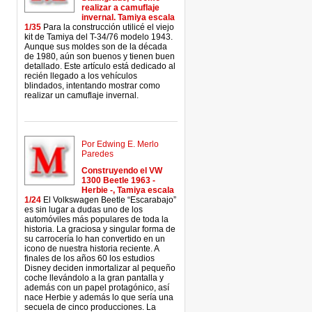
realizar a camuflaje
invernal. Tamiya escala
1/35
Para la construcción utilicé el viejo
kit de Tamiya del T-34/76 modelo 1943.
Aunque sus moldes son de la década
de 1980, aún son buenos y tienen buen
detallado. Este artículo está dedicado al
recién llegado a los vehículos
blindados, intentando mostrar como
realizar un camuflaje invernal.
Por Edwing E. Merlo
Paredes
Construyendo el VW
1300 Beetle 1963 -
Herbie -, Tamiya escala
1/24
El Volkswagen Beetle “Escarabajo”
es sin lugar a dudas uno de los
automóviles más populares de toda la
historia. La graciosa y singular forma de
su carrocería lo han convertido en un
icono de nuestra historia reciente. A
finales de los años 60 los estudios
Disney deciden inmortalizar al pequeño
coche llevándolo a la gran pantalla y
además con un papel protagónico, así
nace Herbie y además lo que sería una
secuela de cinco producciones. La