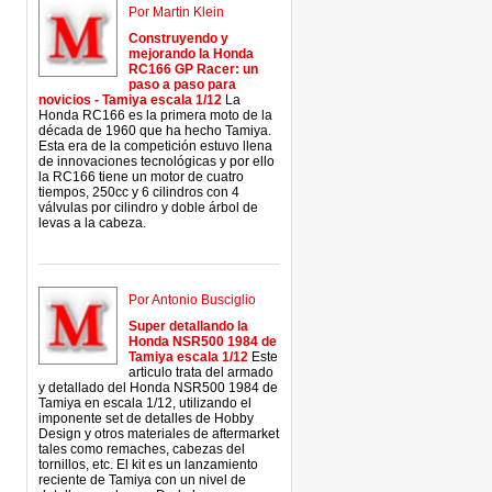
Por Martin Klein
Construyendo y
mejorando la Honda
RC166 GP Racer: un
paso a paso para
novicios - Tamiya escala 1/12
La
Honda RC166 es la primera moto de la
década de 1960 que ha hecho Tamiya.
Esta era de la competición estuvo llena
de innovaciones tecnológicas y por ello
la RC166 tiene un motor de cuatro
tiempos, 250cc y 6 cilindros con 4
válvulas por cilindro y doble árbol de
levas a la cabeza.
Por Antonio Busciglio
Super detallando la
Honda NSR500 1984 de
Tamiya escala 1/12
Este
articulo trata del armado
y detallado del Honda NSR500 1984 de
Tamiya en escala 1/12, utilizando el
imponente set de detalles de Hobby
Design y otros materiales de aftermarket
tales como remaches, cabezas del
tornillos, etc. El kit es un lanzamiento
reciente de Tamiya con un nivel de