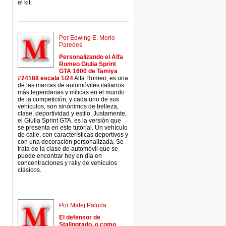
el kit.
Por Edwing E. Merlo
Paredes
Personalizando el Alfa
Romeo Giulia Sprint
GTA 1600 de Tamiya
#24188 escala 1/24
Alfa Romeo, es una
de las marcas de automóviles italianos
más legendarias y míticas en el mundo
de la competición, y cada uno de sus
vehículos, son sinónimos de belleza,
clase, deportividad y estilo. Justamente,
el Giulia Sprint GTA, es la versión que
se presenta en este tutorial. Un vehículo
de calle, con características deportivos y
con una decoración personalizada. Se
trata de la clase de automóvil que se
puede encontrar hoy en día en
concentraciones y rally de vehículos
clásicos.
Por Matej Paluda
El defensor de
Stalingrado, o como