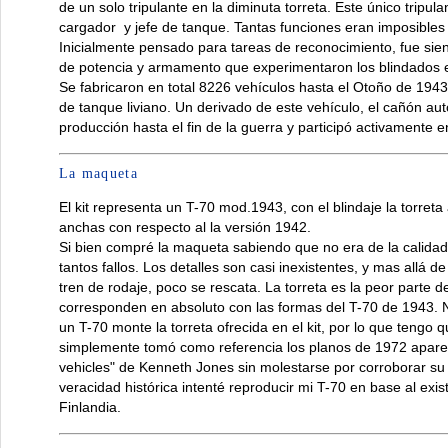
de un solo tripulante en la diminuta torreta. Este único tripu
cargador y jefe de tanque. Tantas funciones eran imposibles
Inicialmente pensado para tareas de reconocimiento, fue sien
de potencia y armamento que experimentaron los blindados e
Se fabricaron en total 8226 vehículos hasta el Otoño de 19
de tanque liviano. Un derivado de este vehículo, el cañón a
producción hasta el fin de la guerra y participó activamente
La maqueta
El kit representa un T-70 mod.1943, con el blindaje la torre
anchas con respecto al la versión 1942.
Si bien compré la maqueta sabiendo que no era de la calida
tantos fallos. Los detalles son casi inexistentes, y mas allá d
tren de rodaje, poco se rescata. La torreta es la peor parte 
corresponden en absoluto con las formas del T-70 de 1943. N
un T-70 monte la torreta ofrecida en el kit, por lo que teng
simplemente tomó como referencia los planos de 1972 aparec
vehicles" de Kenneth Jones sin molestarse por corroborar su
veracidad histórica intenté reproducir mi T-70 en base al exi
Finlandia.