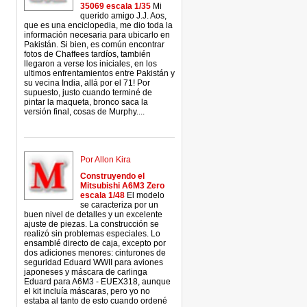
35069 escala 1/35
Mi
querido amigo J.J. Aos,
que es una enciclopedia, me dio toda la
información necesaria para ubicarlo en
Pakistán. Si bien, es común encontrar
fotos de Chaffees tardíos, también
llegaron a verse los iniciales, en los
ultimos enfrentamientos entre Pakistán y
su vecina India, allá por el 71! Por
supuesto, justo cuando terminé de
pintar la maqueta, bronco saca la
versión final, cosas de Murphy....
Por Allon Kira
Construyendo el
Mitsubishi A6M3 Zero
escala 1/48
El modelo
se caracteriza por un
buen nivel de detalles y un excelente
ajuste de piezas. La construcción se
realizó sin problemas especiales. Lo
ensamblé directo de caja, excepto por
dos adiciones menores: cinturones de
seguridad Eduard WWII para aviones
japoneses y máscara de carlinga
Eduard para A6M3 - EUEX318, aunque
el kit incluía máscaras, pero yo no
estaba al tanto de esto cuando ordené