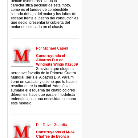
detalle asombroso. Dada la
característica peculiar de esta moto,
como es el tanque de combustible
situado debajo del motor y los tubos de
escape frente al pecho del conductor, es
que decidí presentar la cubierta del
motor no colocada en el chasis.
Por Michael Capell
Construyendo el
Albatros D.V de
Wingnuts Wings #32009
Si tuviera que elegir mi
aeronave favorita de la Primera Guerra
Mundial, sería el Albatros D.V. Para mi
tiene un carácter y diseño que lo hacen
resaltar entre la multitud. Además al
sumarle el esquema de cuatro colores
diferentes, hace que para el modelista
entendido, sea una necesidad comprar
este modelo.
Por David Guardia
Construyendo el M-24
Chaffee de Bronco