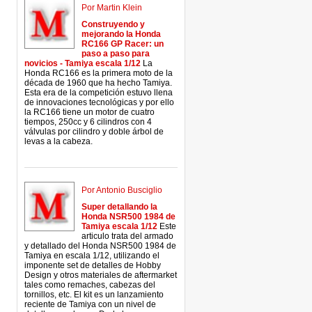
Por Martin Klein
Construyendo y
mejorando la Honda
RC166 GP Racer: un
paso a paso para
novicios - Tamiya escala 1/12
La
Honda RC166 es la primera moto de la
década de 1960 que ha hecho Tamiya.
Esta era de la competición estuvo llena
de innovaciones tecnológicas y por ello
la RC166 tiene un motor de cuatro
tiempos, 250cc y 6 cilindros con 4
válvulas por cilindro y doble árbol de
levas a la cabeza.
Por Antonio Busciglio
Super detallando la
Honda NSR500 1984 de
Tamiya escala 1/12
Este
articulo trata del armado
y detallado del Honda NSR500 1984 de
Tamiya en escala 1/12, utilizando el
imponente set de detalles de Hobby
Design y otros materiales de aftermarket
tales como remaches, cabezas del
tornillos, etc. El kit es un lanzamiento
reciente de Tamiya con un nivel de