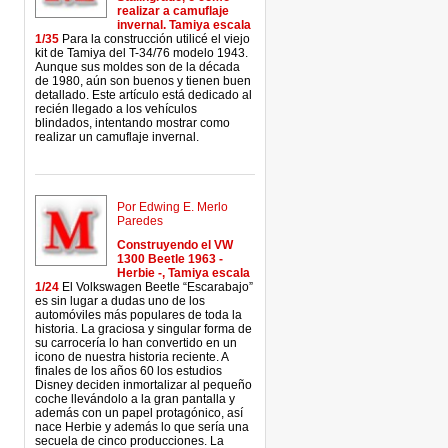
realizar a camuflaje
invernal. Tamiya escala
1/35
Para la construcción utilicé el viejo
kit de Tamiya del T-34/76 modelo 1943.
Aunque sus moldes son de la década
de 1980, aún son buenos y tienen buen
detallado. Este artículo está dedicado al
recién llegado a los vehículos
blindados, intentando mostrar como
realizar un camuflaje invernal.
Por Edwing E. Merlo
Paredes
Construyendo el VW
1300 Beetle 1963 -
Herbie -, Tamiya escala
1/24
El Volkswagen Beetle “Escarabajo”
es sin lugar a dudas uno de los
automóviles más populares de toda la
historia. La graciosa y singular forma de
su carrocería lo han convertido en un
icono de nuestra historia reciente. A
finales de los años 60 los estudios
Disney deciden inmortalizar al pequeño
coche llevándolo a la gran pantalla y
además con un papel protagónico, así
nace Herbie y además lo que sería una
secuela de cinco producciones. La