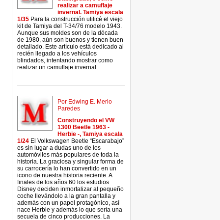
realizar a camuflaje
invernal. Tamiya escala
1/35
Para la construcción utilicé el viejo
kit de Tamiya del T-34/76 modelo 1943.
Aunque sus moldes son de la década
de 1980, aún son buenos y tienen buen
detallado. Este artículo está dedicado al
recién llegado a los vehículos
blindados, intentando mostrar como
realizar un camuflaje invernal.
Por Edwing E. Merlo
Paredes
Construyendo el VW
1300 Beetle 1963 -
Herbie -, Tamiya escala
1/24
El Volkswagen Beetle “Escarabajo”
es sin lugar a dudas uno de los
automóviles más populares de toda la
historia. La graciosa y singular forma de
su carrocería lo han convertido en un
icono de nuestra historia reciente. A
finales de los años 60 los estudios
Disney deciden inmortalizar al pequeño
coche llevándolo a la gran pantalla y
además con un papel protagónico, así
nace Herbie y además lo que sería una
secuela de cinco producciones. La