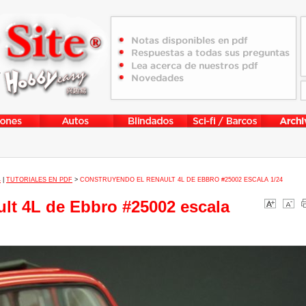
4
|
TUTORIALES EN PDF
>
CONSTRUYENDO EL RENAULT 4L DE EBBRO #25002 ESCALA 1/24
lt 4L de Ebbro #25002 escala