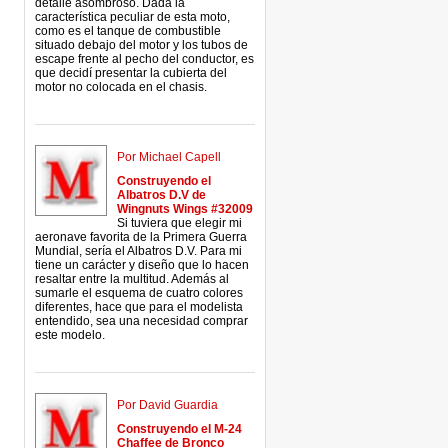
detalle asombroso. Dada la
característica peculiar de esta moto,
como es el tanque de combustible
situado debajo del motor y los tubos de
escape frente al pecho del conductor, es
que decidí presentar la cubierta del
motor no colocada en el chasis.
Por Michael Capell
Construyendo el
Albatros D.V de
Wingnuts Wings #32009
Si tuviera que elegir mi
aeronave favorita de la Primera Guerra
Mundial, sería el Albatros D.V. Para mi
tiene un carácter y diseño que lo hacen
resaltar entre la multitud. Además al
sumarle el esquema de cuatro colores
diferentes, hace que para el modelista
entendido, sea una necesidad comprar
este modelo.
Por David Guardia
Construyendo el M-24
Chaffee de Bronco