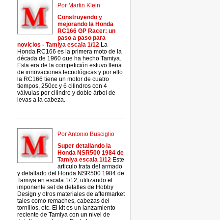
Por Martin Klein
Construyendo y
mejorando la Honda
RC166 GP Racer: un
paso a paso para
novicios - Tamiya escala 1/12
La
Honda RC166 es la primera moto de la
década de 1960 que ha hecho Tamiya.
Esta era de la competición estuvo llena
de innovaciones tecnológicas y por ello
la RC166 tiene un motor de cuatro
tiempos, 250cc y 6 cilindros con 4
válvulas por cilindro y doble árbol de
levas a la cabeza.
Por Antonio Busciglio
Super detallando la
Honda NSR500 1984 de
Tamiya escala 1/12
Este
articulo trata del armado
y detallado del Honda NSR500 1984 de
Tamiya en escala 1/12, utilizando el
imponente set de detalles de Hobby
Design y otros materiales de aftermarket
tales como remaches, cabezas del
tornillos, etc. El kit es un lanzamiento
reciente de Tamiya con un nivel de