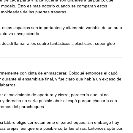
entre cada parte y la carrocería son grandes a tal punto, que
el modelo. Esto es mas notorio cuando se comparan estos
 moldeadas de las puertas traseras.
 estos espacios son importantes y altamente variable de un auto
auto va envejeciendo.
decidí llamar a los cuatro fantásticos…plasticard, super glue
 firmemente con cinta de enmascarar. Coloqué entonces el capó
durante el ensamblaje final, y fue claro que había un exceso de
dabarros.
 el movimiento de apertura y cierre, parecería que, si no
da y derecha no sería posible abrir el capó porque chocaría con
xtremos del parachoques.
i Ebbro eligió correctamente el parachoques, sin embargo hay
as orejas, así que era posible cortarlas al ras. Entonces opté por