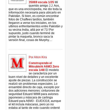
35069 escala 1/35
Mi
querido amigo J.J. Aos,
que es una enciclopedia, me dio toda la
información necesaria para ubicarlo en
Pakistán. Si bien, es común encontrar
fotos de Chaffees tardíos, también
llegaron a verse los iniciales, en los
ultimos enfrentamientos entre Pakistán y
su vecina India, allá por el 71! Por
supuesto, justo cuando terminé de
pintar la maqueta, bronco saca la
versión final, cosas de Murphy....
Por Allon Kira
Construyendo el
Mitsubishi A6M3 Zero
escala 1/48
El modelo
se caracteriza por un
buen nivel de detalles y un excelente
ajuste de piezas. La construcción se
realizó sin problemas especiales. Lo
ensamblé directo de caja, excepto por
dos adiciones menores: cinturones de
seguridad Eduard WWII para aviones
japoneses y máscara de carlinga
Eduard para A6M3 - EUEX318, aunque
el kit incluía máscaras, pero yo no
estaba al tanto de esto cuando ordené