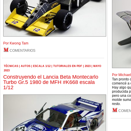
Por Kwong Tam
COMENTARIOS
TÉCNICAS
|
AUTOS
|
ESCALA 1/12
|
TUTORIALES EN PDF
|
2023
|
MAYO
2023
Por Michael
Construyendo el Lancia Beta Montecarlo
Tan pronto 
Turbo Gr.5 1980 de MFH #K668 escala
comencé a c
1/12
Hay algo qu
producida p
pero una co
molde sumad
resto.
COMEN