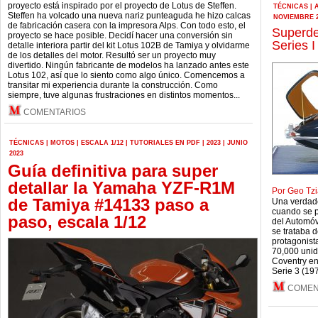
proyecto está inspirado por el proyecto de Lotus de Steffen.
TÉCNICAS
|
Steffen ha volcado una nueva nariz punteaguda he hizo calcas
NOVIEMBRE 2
de fabricación casera con la impresora Alps. Con todo esto, el
Superde
proyecto se hace posible. Decidí hacer una conversión sin
Series I
detalle interiora partir del kit Lotus 102B de Tamiya y olvidarme
de los detalles del motor. Resultó ser un proyecto muy
divertido. Ningún fabricante de modelos ha lanzado antes este
Lotus 102, así que lo siento como algo único. Comencemos a
transitar mi experiencia durante la construcción. Como
siempre, tuve algunas frustraciones en distintos momentos...
COMENTARIOS
TÉCNICAS
|
MOTOS
|
ESCALA 1/12
|
TUTORIALES EN PDF
|
2023
|
JUNIO
2023
Guía definitiva para super
detallar la Yamaha YZF-R1M
Por Geo Tzi
de Tamiya #14133 paso a
Una verdade
cuando se p
paso, escala 1/12
del Automóv
se trataba 
protagonist
70,000 unid
Coventry en 
Serie 3 (19
COMEN