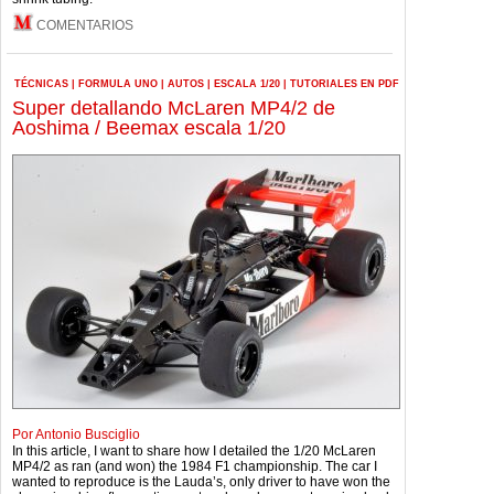
COMENTARIOS
TÉCNICAS
|
FORMULA UNO
|
AUTOS
|
ESCALA 1/20
|
TUTORIALES EN PDF
Super detallando McLaren MP4/2 de
Aoshima / Beemax escala 1/20
Por Antonio Busciglio
In this article, I want to share how I detailed the 1/20 McLaren
MP4/2 as ran (and won) the 1984 F1 championship. The car I
wanted to reproduce is the Lauda’s, only driver to have won the