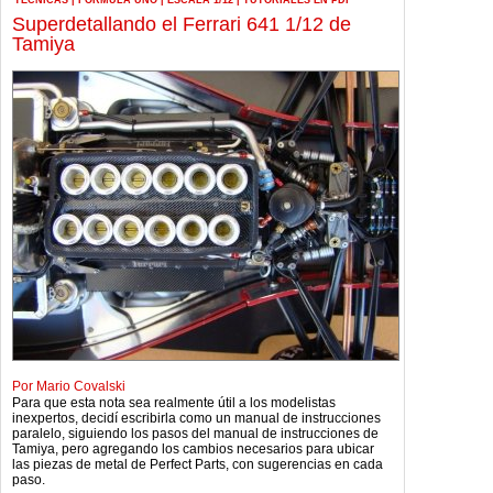
TÉCNICAS
|
FORMULA UNO
|
ESCALA 1/12
|
TUTORIALES EN PDF
Superdetallando el Ferrari 641 1/12 de
Tamiya
Por Mario Covalski
Para que esta nota sea realmente útil a los modelistas
inexpertos, decidí escribirla como un manual de instrucciones
paralelo, siguiendo los pasos del manual de instrucciones de
Tamiya, pero agregando los cambios necesarios para ubicar
las piezas de metal de Perfect Parts, con sugerencias en cada
paso.