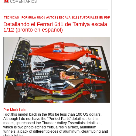
COMENTARIOS
TÉCNICAS
|
FORMULA UNO
|
AUTOS
|
ESCALA 1/12
|
TUTORIALES EN PDF
Detallando el Ferrari 641 de Tamiya escala
1/12 (pronto en español)
Por Mark Laird
I got this model back in the 90s for less than 100 US dollars.
Although I do not have the “Perfect Parts” detail set for this
model, I purchased the Thunder Valley Essentials detail set,
which is two photo etched frets, a resin airbox, aluminum
funnels, a pack of different pieces of aluminum, clear tubing and
shrink tubing.