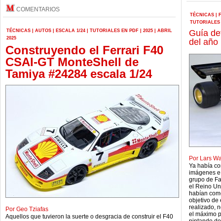
COMENTARIOS
TÉCNICAS
|
TUTORIALES
TÉCNICAS
|
AUTOS
|
ESCALA 1/24
|
TUTORIALES EN PDF
|
2025
|
ABRIL
Guía def
2025
del año
Construyendo el Ferrari F40
CSAI-GT MonteShell de
Tamiya #24284 escala 1/24
Por Lars W
Ya había co
imágenes e 
grupo de Fa
el Reino Un
habían come
objetivo de 
realizado, n
Por Geo Tziafas
el máximo pa
Aquellos que tuvieron la suerte o desgracia de construir el F40