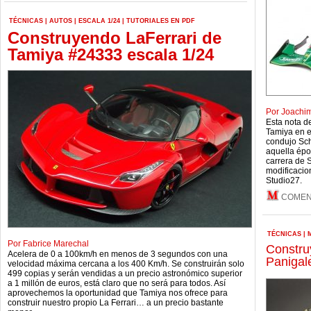
TÉCNICAS
|
AUTOS
|
ESCALA 1/24
|
TUTORIALES EN PDF
Construyendo LaFerrari de
Tamiya #24333 escala 1/24
Por Joachim
Esta nota de
Tamiya en e
condujo Sch
aquella épo
carrera de 
modificacio
Studio27.
COMEN
TÉCNICAS
|
Por Fabrice Marechal
Constru
Acelera de 0 a 100km/h en menos de 3 segundos con una
Panigal
velocidad máxima cercana a los 400 Km/h. Se construirán solo
499 copias y serán vendidas a un precio astronómico superior
a 1 millón de euros, está claro que no será para todos. Así
aprovechemos la oportunidad que Tamiya nos ofrece para
construir nuestro propio La Ferrari… a un precio bastante