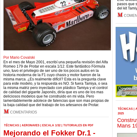
pasos que s
del kit Tam
COMEN
Por Mario Covalski
En el mes de Mayo 2001, escribí una pequeña revisión del Alfa
Romeo 179 de Protar en escala 1/12. Este fantástico Fórmula
uno, tuvo el privilegio de ser uno de los pocos autos en la
historia moderna de la F1 cuyo chasis y motor fueron de la
misma marca. ¿Es realmente difícil? Esta es la pregunta clave
para este modelo, y la respuesta es NO. Si fuera Tamiya, o sea
la misma matriz pero inyectado con plástico Tamiya y el control
de calidad del gigante Japonés, diría que es uno de los mas
deliciosos modelos que he construido en mi vida. Pero
lamentablemente adolece de falencias que son mas propias de
la baja calidad que del trabajo de los artesanos de Protar.
TÉCNICAS
|
COMENTARIOS
2025
Constru
Mans 19
TÉCNICAS
|
AERONAVES
|
ESCALA 1/32
|
TUTORIALES EN PDF
Mejorando el Fokker Dr.1 -