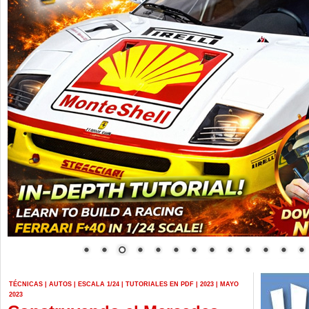
TÉCNICAS
|
AUTOS
|
ESCALA 1/24
|
TUTORIALES EN PDF
|
2023
|
MAYO
2023