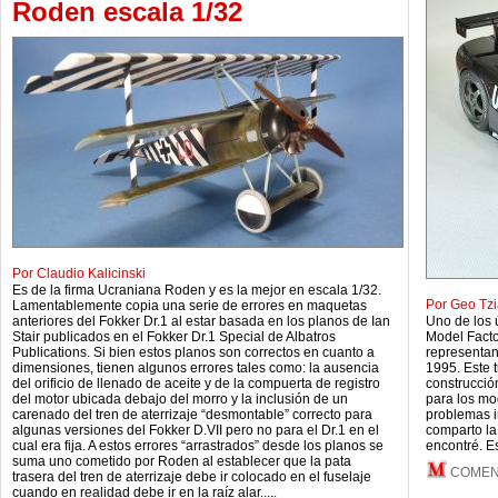
Roden escala 1/32
Por Claudio Kalicinski
Es de la firma Ucraniana Roden y es la mejor en escala 1/32.
Por Geo Tzi
Lamentablemente copia una serie de errores en maquetas
anteriores del Fokker Dr.1 al estar basada en los planos de Ian
Uno de los 
Stair publicados en el Fokker Dr.1 Special de Albatros
Model Facto
Publications. Si bien estos planos son correctos en cuanto a
representan
dimensiones, tienen algunos errores tales como: la ausencia
1995. Este t
del orificio de llenado de aceite y de la compuerta de registro
construcció
del motor ubicada debajo del morro y la inclusión de un
para los mo
carenado del tren de aterrizaje “desmontable” correcto para
problemas i
algunas versiones del Fokker D.VII pero no para el Dr.1 en el
comparto la
cual era fija. A estos errores “arrastrados” desde los planos se
encontré. E
suma uno cometido por Roden al establecer que la pata
COMEN
trasera del tren de aterrizaje debe ir colocado en el fuselaje
cuando en realidad debe ir en la raíz alar.....