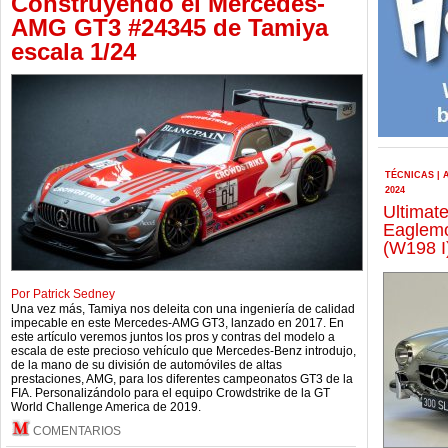
Construyendo el Mercedes-
AMG GT3 #24345 de Tamiya
escala 1/24
TÉCNICAS
|
2024
Ultimate
Eaglemo
(W198 I)
Por Patrick Sedney
Una vez más, Tamiya nos deleita con una ingeniería de calidad
impecable en este Mercedes-AMG GT3, lanzado en 2017. En
este artículo veremos juntos los pros y contras del modelo a
escala de este precioso vehículo que Mercedes-Benz introdujo,
de la mano de su división de automóviles de altas
prestaciones, AMG, para los diferentes campeonatos GT3 de la
FIA. Personalizándolo para el equipo Crowdstrike de la GT
World Challenge America de 2019.
COMENTARIOS