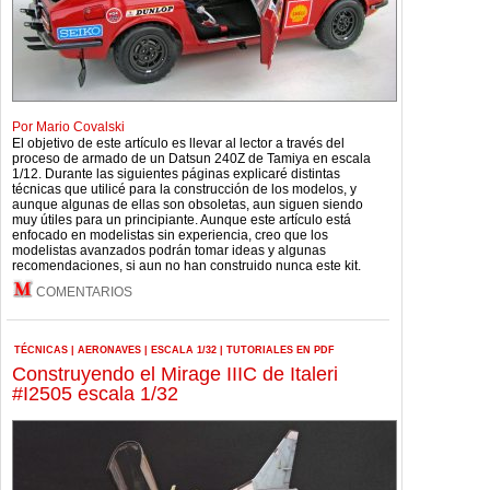
Por Mario Covalski
El objetivo de este artículo es llevar al lector a través del
proceso de armado de un Datsun 240Z de Tamiya en escala
1/12. Durante las siguientes páginas explicaré distintas
técnicas que utilicé para la construcción de los modelos, y
aunque algunas de ellas son obsoletas, aun siguen siendo
muy útiles para un principiante. Aunque este artículo está
enfocado en modelistas sin experiencia, creo que los
modelistas avanzados podrán tomar ideas y algunas
recomendaciones, si aun no han construido nunca este kit.
COMENTARIOS
TÉCNICAS
|
AERONAVES
|
ESCALA 1/32
|
TUTORIALES EN PDF
Construyendo el Mirage IIIC de Italeri
#I2505 escala 1/32