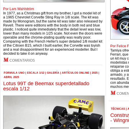
Por Lars Wahlström
In 1977, as a Christmas gift from my brother, I got a model kit of
a 1965 Chevrolet Corvette Sting Ray in 1/8 scale. The kit was
made by Monogram, but the same kit was later also released by
Revell. There were editions with the body in both red and blue
plastic. I noticed quite immediately that the detail level was low,
lower than many models in 1/25 scale. Not even the doors were
operable and the chrome-plating quality was really poor.
Comparing with the French Heller's super detailed 1/8 model kit
of the Citroen B15, which I built earlier, the Corvette was toyish
Por Felice F
and a real disappointment for an experienced modeller. But I
Tamiya ofre
decided to take it on anyway.
Ferrari, que
un kit muy 
COMENTARIOS
modelistas 
relajarse c
obliga a est
FORMULA UNO
|
ESCALA 1/12
|
GALERÍA
|
ARTÍCULOS ONLINE
|
2025
|
armado, y al
ABRIL 2025
resultado. E
Lotus 99T de Beemax superdetallado
con abundan
muchos mese
escala 1/12
COMEN
TÉCNICAS
|
Constru
- Wingn