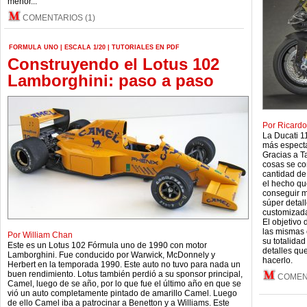
menor...
COMENTARIOS (1)
FORMULA UNO
|
ESCALA 1/20
|
TUTORIALES EN PDF
Construyendo el Lotus 102
Lamborghini: paso a paso
Por Ricard
La Ducati 1
más especta
Gracias a T
cosas se co
cantidad de
el hecho qu
conseguir m
súper detal
customizada
El objetivo 
las mismas 
Por William Chan
su totalidad
Este es un Lotus 102 Fórmula uno de 1990 con motor
detalles qu
Lamborghini. Fue conducido por Warwick, McDonnely y
hacerlo.
Herbert en la temporada 1990. Este auto no tuvo para nada un
buen rendimiento. Lotus también perdió a su sponsor principal,
COMEN
Camel, luego de se año, por lo que fue el último año en que se
vió un auto completamente pintado de amarillo Camel. Luego
de ello Camel iba a patrocinar a Benetton y a Williams. Este