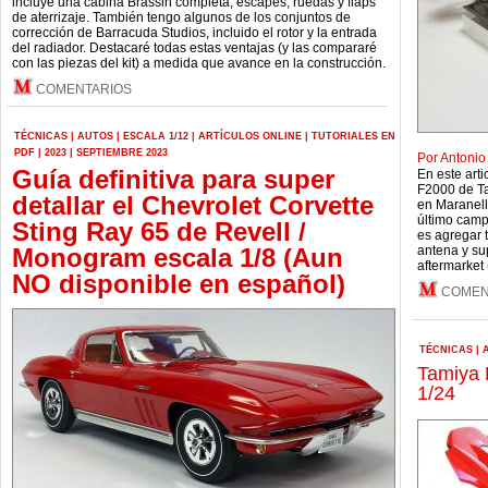
incluye una cabina Brassin completa, escapes, ruedas y flaps
de aterrizaje. También tengo algunos de los conjuntos de
corrección de Barracuda Studios, incluido el rotor y la entrada
del radiador. Destacaré todas estas ventajas (y las compararé
con las piezas del kit) a medida que avance en la construcción.
COMENTARIOS
TÉCNICAS
|
AUTOS
|
ESCALA 1/12
|
ARTÍCULOS ONLINE
|
TUTORIALES EN
PDF
|
2023
|
SEPTIEMBRE 2023
Por Antonio
Guía definitiva para super
En este arti
F2000 de Ta
detallar el Chevrolet Corvette
en Maranell
último camp
Sting Ray 65 de Revell /
es agregar t
Monogram escala 1/8 (Aun
antena y su
aftermarket 
NO disponible en español)
COMEN
TÉCNICAS
|
Tamiya L
1/24