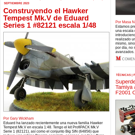
SEPTIEMBRE 2023
Construyendo el Hawker
Tempest Mk.V de Eduard
Por Masa Na
Series 1 #82121 escala 1/48
Estamos pre
una escala 
introducien
realizado un
mismo, sino
por día, no 
avanzados.
COMEN
TÉCNICAS
|
Superde
Tamiya /
F2001 
Por Gary Wickham
Eduard ha lanzado recientemente una nueva familia Hawker
Tempest Mk.V en escala 1:48. Tengo el kit ProfiPACK Mk.V
Serie 1 (82121), así como el conjunto Big SIN (64856) que