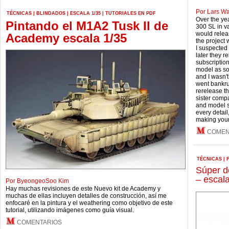
Por Lars W
TÉCNICAS
|
BLINDADOS
|
ESCALA 1/35
|
TUTORIALES EN PDF
Over the ye
Pintando el M1A2 Tusk II de
300 SL in v
would releas
Academy escala 1/35
the project 
I suspected
later they r
subscription
model as soo
and I wasn't
went bankru
rerelease the
sister comp
and model si
every detail
making you
COMEN
TÉCNICAS
|
Súper d
– escal
Por ByeongeoSoo Kim
Hay muchas revisiones de este Nuevo kit de Academy y
muchas de ellas incluyen detalles de construcción, así me
enfocaré en la pintura y el weathering como objetivo de este
tutorial, utilizando imágenes como guía visual.
COMENTARIOS