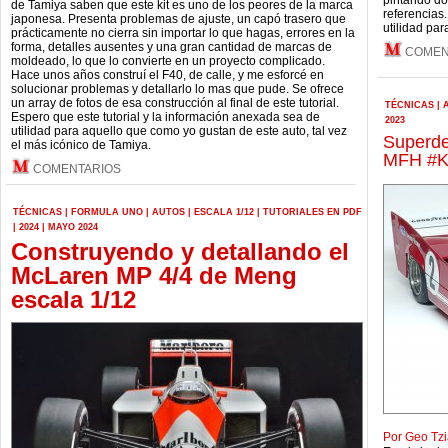
pintando do
de Tamiya saben que este kit es uno de los peores de la marca
referencias
japonesa. Presenta problemas de ajuste, un capó trasero que
utilidad par
prácticamente no cierra sin importar lo que hagas, errores en la
forma, detalles ausentes y una gran cantidad de marcas de
COMEN
moldeado, lo que lo convierte en un proyecto complicado.
Hace unos años construí el F40, de calle, y me esforcé en
solucionar problemas y detallarlo lo mas que pude. Se ofrece
un array de fotos de esa construcción al final de este tutorial.
TÉCNICAS
|
Espero que este tutorial y la información anexada sea de
2023
utilidad para aquello que como yo gustan de este auto, tal vez
Superde
el más icónico de Tamiya.
MFH #K7
COMENTARIOS
TÉCNICAS
|
FORMULA UNO
|
AUTOS
|
ESCALA 1/12
|
TUTORIALES EN PDF
|
2024
|
MAYO 2024
Construyendo y detallando el
McLaren MP 4/4 de Meng
escala 1/12
Por Geo Tzi