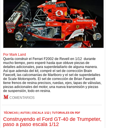
Por Mark Laird
Quería construir el Ferrari F2002 de Revell en 1/12 durante
mucho tiempo, pero esperé hasta que obtuve piezas de
detalles adicionales, para superdetallarlo de alguna manera.
Así que además del kit, compré el set de corrección Brain
Fawcett, las calcomanías de Marlboro y el set de superdetalles
de Scale Motorsports. El set de corrección de Brian Fawcett
tiene frenos de resina precisos, ruedas, ejes, tapas de válvulas,
piezas adicionales del motor, una nueva transmisión y piezas
de suspensión, todo en resina.
COMENTARIOS
TÉCNICAS
|
AUTOS
|
ESCALA 1/12
|
TUTORIALES EN PDF
Construyendo el Ford GT-40 de Trumpeter,
paso a paso escala 1/12