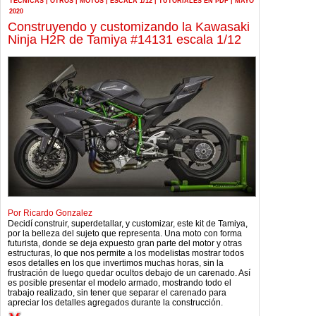
TÉCNICAS
|
OTROS
|
MOTOS
|
ESCALA 1/12
|
TUTORIALES EN PDF
|
MAYO
2020
Construyendo y customizando la Kawasaki
Ninja H2R de Tamiya #14131 escala 1/12
Por Ricardo Gonzalez
Decidí construir, superdetallar, y customizar, este kit de Tamiya,
por la belleza del sujeto que representa. Una moto con forma
futurista, donde se deja expuesto gran parte del motor y otras
estructuras, lo que nos permite a los modelistas mostrar todos
esos detalles en los que invertimos muchas horas, sin la
frustración de luego quedar ocultos debajo de un carenado. Así
es posible presentar el modelo armado, mostrando todo el
trabajo realizado, sin tener que separar el carenado para
apreciar los detalles agregados durante la construcción.