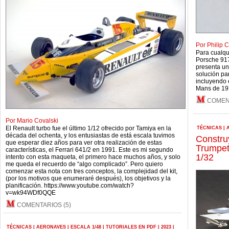
Por Philip C
Para cualqui
Porsche 917 
presenta un
solución par
incluyendo 
Mans de 197
COMENT
Por Mario Covalski
El Renault turbo fue el último 1/12 ofrecido por Tamiya en la
TÉCNICAS
|
década del ochenta, y los entusiastas de está escala tuvimos
Constru
que esperar diez años para ver otra realización de estas
Trumpet
características, el Ferrari 641/2 en 1991. Este es mi segundo
1/32
intento con esta maqueta, el primero hace muchos años, y solo
me queda el recuerdo de “algo complicado”. Pero quiero
comenzar esta nota con tres conceptos, la complejidad del kit,
(por los motivos que enumeraré después), los objetivos y la
planificación. https://www.youtube.com/watch?
v=wk94WDf0QQE
COMENTARIOS (5)
TÉCNICAS
|
AERONAVES
|
ESCALA 1/48
|
TUTORIALES EN PDF
|
2023
|