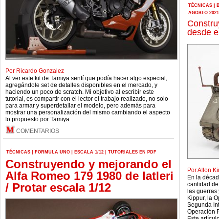
TÉCNICAS
|
AGOSTO 2021
Constru
desde e
Por Ricardo Gonzalez
Al ver este kit de Tamiya sentí que podía hacer algo especial,
agregándole set de detalles disponibles en el mercado, y
haciendo un poco de scratch. Mi objetivo al escribir este
tutorial, es compartir con el lector el trabajo realizado, no solo
para armar y superdetallar el modelo, pero además para
mostrar una personalización del mismo cambiando el aspecto
lo propuesto por Tamiya.
COMENTARIOS
TÉCNICAS
|
FORMULA UNO
|
ESCALA 1/12
|
TUTORIALES EN PDF
Construyendo y mejorando el
Por Allon Ki
Alfa Romeo 179 1980 de Iatleri
En la décad
/ Protar escala 1/12
cantidad de
las guerras
Kippur, la O
Segunda Int
Operación P
Este artícul