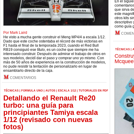
En el siguie
comentarios
que sirva d
este magnif
otros kits s
descriptivo
como guía g
Por Mark Laird
COMEN
He visto a mucha gente construir el Meng MP4/4 a escala 1/12.
Dado que este coche ostentaba el récord de más victorias en
F1 hasta el final de la temporada 2023, cuando el Red Bull
RB19 consiguió ese título, es un coche que siempre me ha
TÉCNICAS
|
interesado construir. Después de admirar el trabajo de otros en
Constru
sus modelos, decidí dar el paso y comprar uno yo mismo. Con
Mcqueen
más de 50 años de experiencia en la construcción de modelos,
no pude resistir la tentación de personalizarlo en lugar de
ensamblarlo directo de la caja.
COMENTARIOS
TÉCNICAS
|
FORMULA UNO
|
AUTOS
|
ESCALA 1/12
|
TUTORIALES EN PDF
Detallando el Renault Re20
turbo: una guía para
principiantes Tamiya escala
1/12 (revisado con nuevas
fotos)