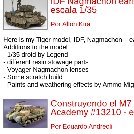
IDF Nagmachon earl
escala 1/35
Por Allon Kira
Here is my Tiger model, IDF, Nagmachon – ear
Additions to the model:
- 1/35 droid by Legend
- different resin stowage parts
- Voyager Nagmachon lenses
- Some scratch build
- Paints and weathering effects by Ammo-Mi
Construyendo el M7 Pr
Academy #13210 - e
Por Eduardo Andreoli