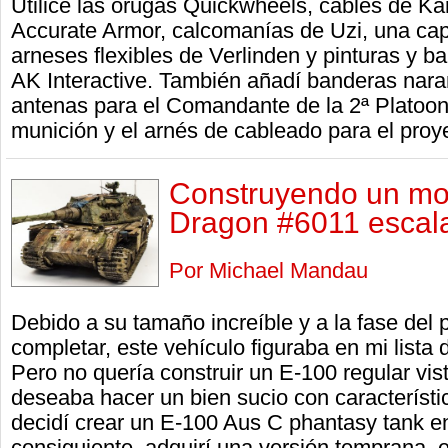
Utilicé las orugas Quickwheels, cables de Ka
Accurate Armor, calcomanías de Uzi, una ca
arneses flexibles de Verlinden y pinturas y bar
AK Interactive. También añadí banderas naran
antenas para el Comandante de la 2ª Platoon
munición y el arnés de cableado para el proye
Construyendo un mo
Dragon #6011 escal
Por Michael Mandau
Debido a su tamaño increíble y a la fase del 
completar, este vehículo figuraba en mi lista
Pero no quería construir un E-100 regular vis
deseaba hacer un bien sucio con característi
decidí crear un E-100 Aus C phantasy tank en
consiguiente, adquirí una versión temprana,