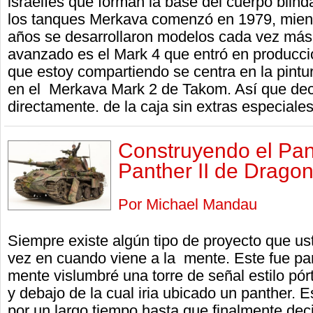
israelíes que forman la base del cuerpo blinda
los tanques Merkava comenzó en 1979, mientr
años se desarrollaron modelos cada vez má
avanzado es el Mark 4 que entró en producción
que estoy compartiendo se centra en la pintu
en el Merkava Mark 2 de Takom. Así que deci
directamente. de la caja sin extras especiales
Construyendo el P
Panther II de Drago
Por Michael Mandau
Siempre existe algún tipo de proyecto que ust
vez en cuando viene a la mente. Este fue par
mente vislumbré una torre de señal estilo pór
y debajo de la cual iria ubicado un panther.
por un largo tiempo hasta que finalmente deci