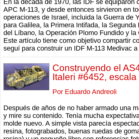
En la década de 1970, las IDF se equiparon 
APC M-113, y desde entonces sirvieron en to
operaciones de Israel, incluida la Guerra de
para Galilea, la Primera Intifada, la Segunda 
del Líbano, la Operación Plomo Fundido y la
Este artículo tiene como objetivo compartir co
seguí para construir un IDF M-113 Medivac a p
Construyendo el AS
Italeri #6452, escal
Por Eduardo Andreoli
Después de años de no haber armado una maqu
y mire su contenido. Tenía mucha expectativ
molde nuevo. A simple vista parecía espectacul
resina, fotograbados, buenas ruedas de goma
resina) y un pequeño libro con referencias fot