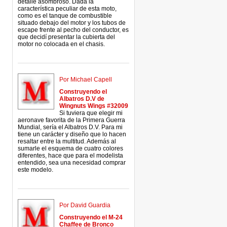
detalle asombroso. Dada la
característica peculiar de esta moto,
como es el tanque de combustible
situado debajo del motor y los tubos de
escape frente al pecho del conductor, es
que decidí presentar la cubierta del
motor no colocada en el chasis.
Por Michael Capell
Construyendo el
Albatros D.V de
Wingnuts Wings #32009
Si tuviera que elegir mi
aeronave favorita de la Primera Guerra
Mundial, sería el Albatros D.V. Para mi
tiene un carácter y diseño que lo hacen
resaltar entre la multitud. Además al
sumarle el esquema de cuatro colores
diferentes, hace que para el modelista
entendido, sea una necesidad comprar
este modelo.
Por David Guardia
Construyendo el M-24
Chaffee de Bronco