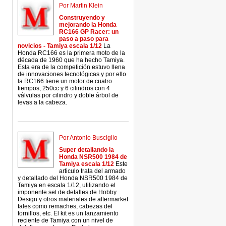
Por Martin Klein
Construyendo y
mejorando la Honda
RC166 GP Racer: un
paso a paso para
novicios - Tamiya escala 1/12
La
Honda RC166 es la primera moto de la
década de 1960 que ha hecho Tamiya.
Esta era de la competición estuvo llena
de innovaciones tecnológicas y por ello
la RC166 tiene un motor de cuatro
tiempos, 250cc y 6 cilindros con 4
válvulas por cilindro y doble árbol de
levas a la cabeza.
Por Antonio Busciglio
Super detallando la
Honda NSR500 1984 de
Tamiya escala 1/12
Este
articulo trata del armado
y detallado del Honda NSR500 1984 de
Tamiya en escala 1/12, utilizando el
imponente set de detalles de Hobby
Design y otros materiales de aftermarket
tales como remaches, cabezas del
tornillos, etc. El kit es un lanzamiento
reciente de Tamiya con un nivel de