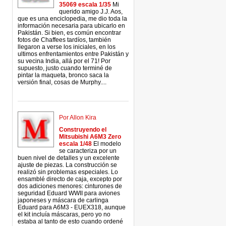
35069 escala 1/35
Mi
querido amigo J.J. Aos,
que es una enciclopedia, me dio toda la
información necesaria para ubicarlo en
Pakistán. Si bien, es común encontrar
fotos de Chaffees tardíos, también
llegaron a verse los iniciales, en los
ultimos enfrentamientos entre Pakistán y
su vecina India, allá por el 71! Por
supuesto, justo cuando terminé de
pintar la maqueta, bronco saca la
versión final, cosas de Murphy....
Por Allon Kira
Construyendo el
Mitsubishi A6M3 Zero
escala 1/48
El modelo
se caracteriza por un
buen nivel de detalles y un excelente
ajuste de piezas. La construcción se
realizó sin problemas especiales. Lo
ensamblé directo de caja, excepto por
dos adiciones menores: cinturones de
seguridad Eduard WWII para aviones
japoneses y máscara de carlinga
Eduard para A6M3 - EUEX318, aunque
el kit incluía máscaras, pero yo no
estaba al tanto de esto cuando ordené