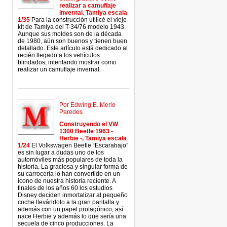
realizar a camuflaje
invernal. Tamiya escala
1/35
Para la construcción utilicé el viejo
kit de Tamiya del T-34/76 modelo 1943.
Aunque sus moldes son de la década
de 1980, aún son buenos y tienen buen
detallado. Este artículo está dedicado al
recién llegado a los vehículos
blindados, intentando mostrar como
realizar un camuflaje invernal.
Por Edwing E. Merlo
Paredes
Construyendo el VW
1300 Beetle 1963 -
Herbie -, Tamiya escala
1/24
El Volkswagen Beetle “Escarabajo”
es sin lugar a dudas uno de los
automóviles más populares de toda la
historia. La graciosa y singular forma de
su carrocería lo han convertido en un
icono de nuestra historia reciente. A
finales de los años 60 los estudios
Disney deciden inmortalizar al pequeño
coche llevándolo a la gran pantalla y
además con un papel protagónico, así
nace Herbie y además lo que sería una
secuela de cinco producciones. La