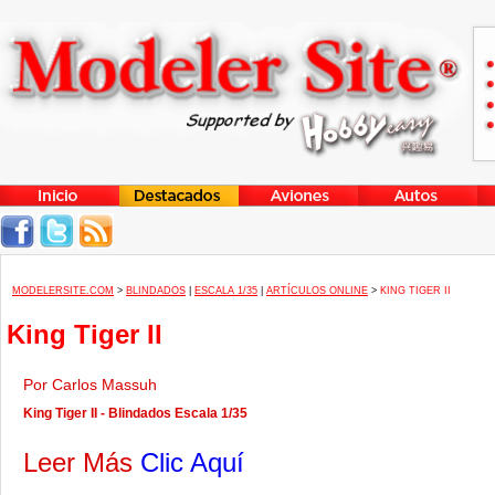
MODELERSITE.COM
>
BLINDADOS
|
ESCALA 1/35
|
ARTÍCULOS ONLINE
>
KING TIGER II
King Tiger II
Por Carlos Massuh
King Tiger II - Blindados Escala 1/35
Leer Más
Clic Aquí