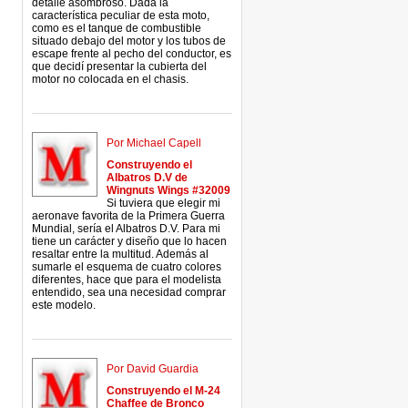
detalle asombroso. Dada la
característica peculiar de esta moto,
como es el tanque de combustible
situado debajo del motor y los tubos de
escape frente al pecho del conductor, es
que decidí presentar la cubierta del
motor no colocada en el chasis.
Por Michael Capell
Construyendo el
Albatros D.V de
Wingnuts Wings #32009
Si tuviera que elegir mi
aeronave favorita de la Primera Guerra
Mundial, sería el Albatros D.V. Para mi
tiene un carácter y diseño que lo hacen
resaltar entre la multitud. Además al
sumarle el esquema de cuatro colores
diferentes, hace que para el modelista
entendido, sea una necesidad comprar
este modelo.
Por David Guardia
Construyendo el M-24
Chaffee de Bronco