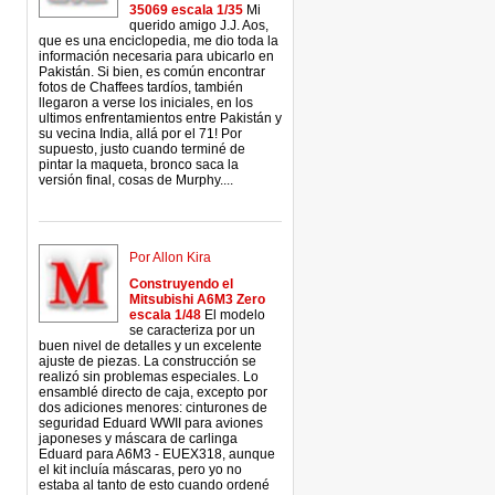
35069 escala 1/35
Mi
querido amigo J.J. Aos,
que es una enciclopedia, me dio toda la
información necesaria para ubicarlo en
Pakistán. Si bien, es común encontrar
fotos de Chaffees tardíos, también
llegaron a verse los iniciales, en los
ultimos enfrentamientos entre Pakistán y
su vecina India, allá por el 71! Por
supuesto, justo cuando terminé de
pintar la maqueta, bronco saca la
versión final, cosas de Murphy....
Por Allon Kira
Construyendo el
Mitsubishi A6M3 Zero
escala 1/48
El modelo
se caracteriza por un
buen nivel de detalles y un excelente
ajuste de piezas. La construcción se
realizó sin problemas especiales. Lo
ensamblé directo de caja, excepto por
dos adiciones menores: cinturones de
seguridad Eduard WWII para aviones
japoneses y máscara de carlinga
Eduard para A6M3 - EUEX318, aunque
el kit incluía máscaras, pero yo no
estaba al tanto de esto cuando ordené