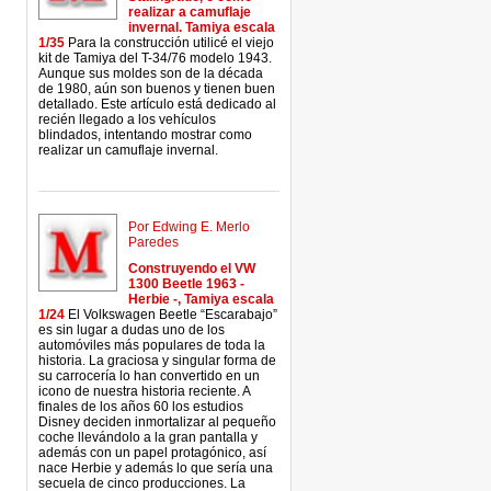
realizar a camuflaje
invernal. Tamiya escala
1/35
Para la construcción utilicé el viejo
kit de Tamiya del T-34/76 modelo 1943.
Aunque sus moldes son de la década
de 1980, aún son buenos y tienen buen
detallado. Este artículo está dedicado al
recién llegado a los vehículos
blindados, intentando mostrar como
realizar un camuflaje invernal.
Por Edwing E. Merlo
Paredes
Construyendo el VW
1300 Beetle 1963 -
Herbie -, Tamiya escala
1/24
El Volkswagen Beetle “Escarabajo”
es sin lugar a dudas uno de los
automóviles más populares de toda la
historia. La graciosa y singular forma de
su carrocería lo han convertido en un
icono de nuestra historia reciente. A
finales de los años 60 los estudios
Disney deciden inmortalizar al pequeño
coche llevándolo a la gran pantalla y
además con un papel protagónico, así
nace Herbie y además lo que sería una
secuela de cinco producciones. La