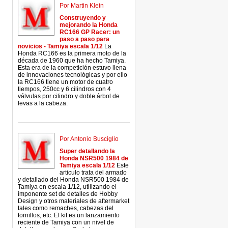
Por Martin Klein
Construyendo y
mejorando la Honda
RC166 GP Racer: un
paso a paso para
novicios - Tamiya escala 1/12
La
Honda RC166 es la primera moto de la
década de 1960 que ha hecho Tamiya.
Esta era de la competición estuvo llena
de innovaciones tecnológicas y por ello
la RC166 tiene un motor de cuatro
tiempos, 250cc y 6 cilindros con 4
válvulas por cilindro y doble árbol de
levas a la cabeza.
Por Antonio Busciglio
Super detallando la
Honda NSR500 1984 de
Tamiya escala 1/12
Este
articulo trata del armado
y detallado del Honda NSR500 1984 de
Tamiya en escala 1/12, utilizando el
imponente set de detalles de Hobby
Design y otros materiales de aftermarket
tales como remaches, cabezas del
tornillos, etc. El kit es un lanzamiento
reciente de Tamiya con un nivel de