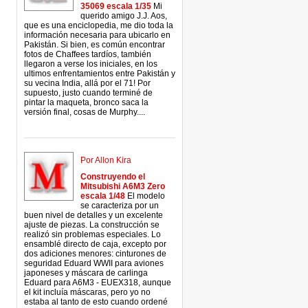
35069 escala 1/35
Mi
querido amigo J.J. Aos,
que es una enciclopedia, me dio toda la
información necesaria para ubicarlo en
Pakistán. Si bien, es común encontrar
fotos de Chaffees tardíos, también
llegaron a verse los iniciales, en los
ultimos enfrentamientos entre Pakistán y
su vecina India, allá por el 71! Por
supuesto, justo cuando terminé de
pintar la maqueta, bronco saca la
versión final, cosas de Murphy....
Por Allon Kira
Construyendo el
Mitsubishi A6M3 Zero
escala 1/48
El modelo
se caracteriza por un
buen nivel de detalles y un excelente
ajuste de piezas. La construcción se
realizó sin problemas especiales. Lo
ensamblé directo de caja, excepto por
dos adiciones menores: cinturones de
seguridad Eduard WWII para aviones
japoneses y máscara de carlinga
Eduard para A6M3 - EUEX318, aunque
el kit incluía máscaras, pero yo no
estaba al tanto de esto cuando ordené