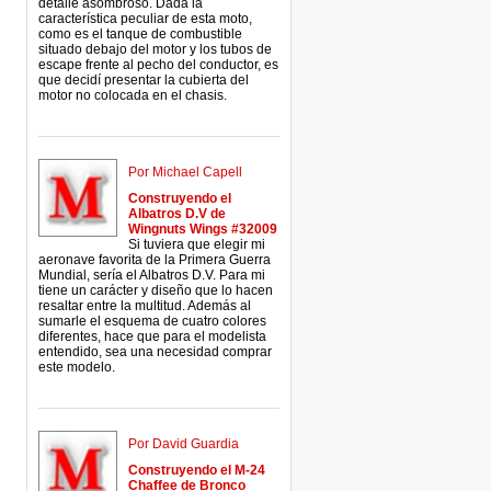
detalle asombroso. Dada la
característica peculiar de esta moto,
como es el tanque de combustible
situado debajo del motor y los tubos de
escape frente al pecho del conductor, es
que decidí presentar la cubierta del
motor no colocada en el chasis.
Por Michael Capell
Construyendo el
Albatros D.V de
Wingnuts Wings #32009
Si tuviera que elegir mi
aeronave favorita de la Primera Guerra
Mundial, sería el Albatros D.V. Para mi
tiene un carácter y diseño que lo hacen
resaltar entre la multitud. Además al
sumarle el esquema de cuatro colores
diferentes, hace que para el modelista
entendido, sea una necesidad comprar
este modelo.
Por David Guardia
Construyendo el M-24
Chaffee de Bronco