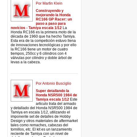
Por Martin Klein
Construyendo y
mejorando la Honda
RC166 GP Racer: un
paso a paso para
novicios - Tamiya escala 1/12
La
Honda RC166 es la primera moto de la
década de 1960 que ha hecho Tamiya.
Esta era de la competición estuvo llena
de innovaciones tecnológicas y por ello
la RC166 tiene un motor de cuatro
tiempos, 250cc y 6 cilindros con 4
válvulas por cilindro y doble árbol de
levas a la cabeza.
Por Antonio Busciglio
Super detallando la
Honda NSR500 1984 de
Tamiya escala 1/12
Este
articulo trata del armado
y detallado del Honda NSR500 1984 de
Tamiya en escala 1/12, utilizando el
imponente set de detalles de Hobby
Design y otros materiales de aftermarket
tales como remaches, cabezas del
tornillos, etc. El kit es un lanzamiento
reciente de Tamiya con un nivel de