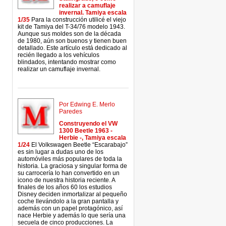
realizar a camuflaje
invernal. Tamiya escala
1/35
Para la construcción utilicé el viejo
kit de Tamiya del T-34/76 modelo 1943.
Aunque sus moldes son de la década
de 1980, aún son buenos y tienen buen
detallado. Este artículo está dedicado al
recién llegado a los vehículos
blindados, intentando mostrar como
realizar un camuflaje invernal.
Por Edwing E. Merlo
Paredes
Construyendo el VW
1300 Beetle 1963 -
Herbie -, Tamiya escala
1/24
El Volkswagen Beetle “Escarabajo”
es sin lugar a dudas uno de los
automóviles más populares de toda la
historia. La graciosa y singular forma de
su carrocería lo han convertido en un
icono de nuestra historia reciente. A
finales de los años 60 los estudios
Disney deciden inmortalizar al pequeño
coche llevándolo a la gran pantalla y
además con un papel protagónico, así
nace Herbie y además lo que sería una
secuela de cinco producciones. La