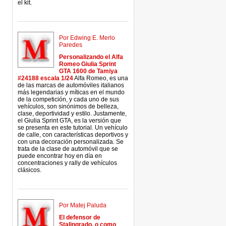
el kit.
Por Edwing E. Merlo
Paredes
Personalizando el Alfa
Romeo Giulia Sprint
GTA 1600 de Tamiya
#24188 escala 1/24
Alfa Romeo, es una
de las marcas de automóviles italianos
más legendarias y míticas en el mundo
de la competición, y cada uno de sus
vehículos, son sinónimos de belleza,
clase, deportividad y estilo. Justamente,
el Giulia Sprint GTA, es la versión que
se presenta en este tutorial. Un vehículo
de calle, con características deportivos y
con una decoración personalizada. Se
trata de la clase de automóvil que se
puede encontrar hoy en día en
concentraciones y rally de vehículos
clásicos.
Por Matej Paluda
El defensor de
Stalingrado, o como