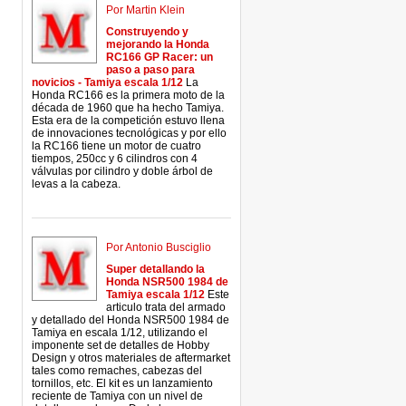
Por Martin Klein
Construyendo y
mejorando la Honda
RC166 GP Racer: un
paso a paso para
novicios - Tamiya escala 1/12
La
Honda RC166 es la primera moto de la
década de 1960 que ha hecho Tamiya.
Esta era de la competición estuvo llena
de innovaciones tecnológicas y por ello
la RC166 tiene un motor de cuatro
tiempos, 250cc y 6 cilindros con 4
válvulas por cilindro y doble árbol de
levas a la cabeza.
Por Antonio Busciglio
Super detallando la
Honda NSR500 1984 de
Tamiya escala 1/12
Este
articulo trata del armado
y detallado del Honda NSR500 1984 de
Tamiya en escala 1/12, utilizando el
imponente set de detalles de Hobby
Design y otros materiales de aftermarket
tales como remaches, cabezas del
tornillos, etc. El kit es un lanzamiento
reciente de Tamiya con un nivel de