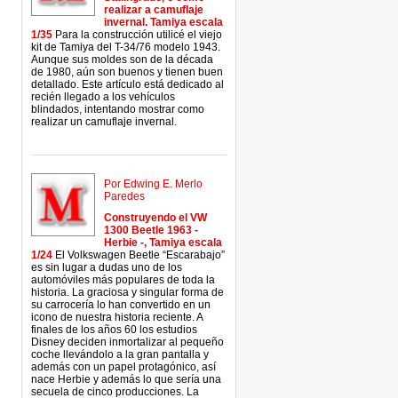
realizar a camuflaje
invernal. Tamiya escala
1/35
Para la construcción utilicé el viejo
kit de Tamiya del T-34/76 modelo 1943.
Aunque sus moldes son de la década
de 1980, aún son buenos y tienen buen
detallado. Este artículo está dedicado al
recién llegado a los vehículos
blindados, intentando mostrar como
realizar un camuflaje invernal.
Por Edwing E. Merlo
Paredes
Construyendo el VW
1300 Beetle 1963 -
Herbie -, Tamiya escala
1/24
El Volkswagen Beetle “Escarabajo”
es sin lugar a dudas uno de los
automóviles más populares de toda la
historia. La graciosa y singular forma de
su carrocería lo han convertido en un
icono de nuestra historia reciente. A
finales de los años 60 los estudios
Disney deciden inmortalizar al pequeño
coche llevándolo a la gran pantalla y
además con un papel protagónico, así
nace Herbie y además lo que sería una
secuela de cinco producciones. La