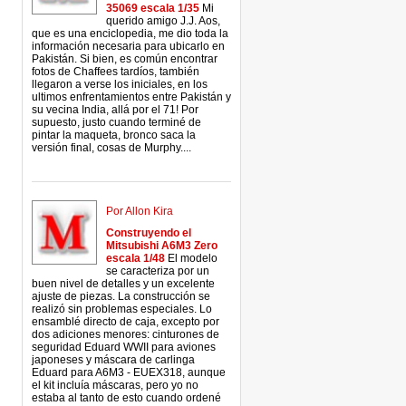
35069 escala 1/35
Mi
querido amigo J.J. Aos,
que es una enciclopedia, me dio toda la
información necesaria para ubicarlo en
Pakistán. Si bien, es común encontrar
fotos de Chaffees tardíos, también
llegaron a verse los iniciales, en los
ultimos enfrentamientos entre Pakistán y
su vecina India, allá por el 71! Por
supuesto, justo cuando terminé de
pintar la maqueta, bronco saca la
versión final, cosas de Murphy....
Por Allon Kira
Construyendo el
Mitsubishi A6M3 Zero
escala 1/48
El modelo
se caracteriza por un
buen nivel de detalles y un excelente
ajuste de piezas. La construcción se
realizó sin problemas especiales. Lo
ensamblé directo de caja, excepto por
dos adiciones menores: cinturones de
seguridad Eduard WWII para aviones
japoneses y máscara de carlinga
Eduard para A6M3 - EUEX318, aunque
el kit incluía máscaras, pero yo no
estaba al tanto de esto cuando ordené