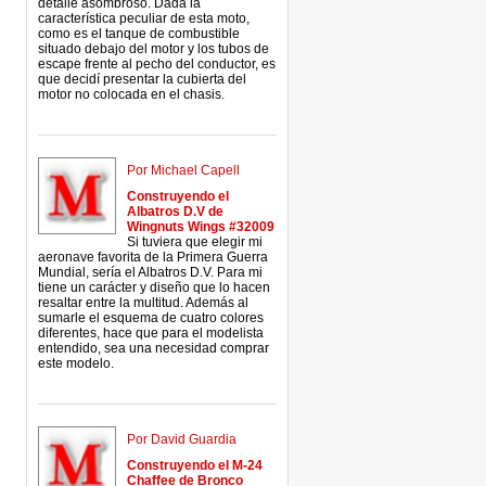
detalle asombroso. Dada la
característica peculiar de esta moto,
como es el tanque de combustible
situado debajo del motor y los tubos de
escape frente al pecho del conductor, es
que decidí presentar la cubierta del
motor no colocada en el chasis.
Por Michael Capell
Construyendo el
Albatros D.V de
Wingnuts Wings #32009
Si tuviera que elegir mi
aeronave favorita de la Primera Guerra
Mundial, sería el Albatros D.V. Para mi
tiene un carácter y diseño que lo hacen
resaltar entre la multitud. Además al
sumarle el esquema de cuatro colores
diferentes, hace que para el modelista
entendido, sea una necesidad comprar
este modelo.
Por David Guardia
Construyendo el M-24
Chaffee de Bronco