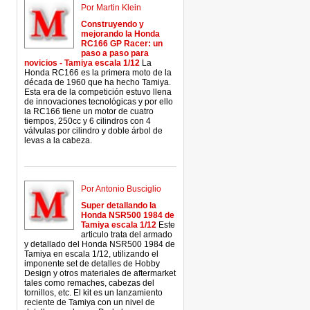
Por Martin Klein
Construyendo y
mejorando la Honda
RC166 GP Racer: un
paso a paso para
novicios - Tamiya escala 1/12
La
Honda RC166 es la primera moto de la
década de 1960 que ha hecho Tamiya.
Esta era de la competición estuvo llena
de innovaciones tecnológicas y por ello
la RC166 tiene un motor de cuatro
tiempos, 250cc y 6 cilindros con 4
válvulas por cilindro y doble árbol de
levas a la cabeza.
Por Antonio Busciglio
Super detallando la
Honda NSR500 1984 de
Tamiya escala 1/12
Este
articulo trata del armado
y detallado del Honda NSR500 1984 de
Tamiya en escala 1/12, utilizando el
imponente set de detalles de Hobby
Design y otros materiales de aftermarket
tales como remaches, cabezas del
tornillos, etc. El kit es un lanzamiento
reciente de Tamiya con un nivel de