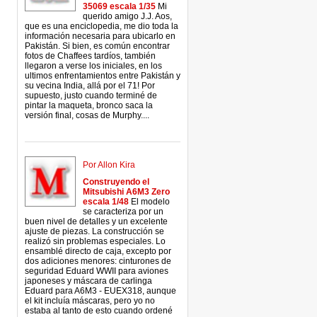
35069 escala 1/35
Mi
querido amigo J.J. Aos,
que es una enciclopedia, me dio toda la
información necesaria para ubicarlo en
Pakistán. Si bien, es común encontrar
fotos de Chaffees tardíos, también
llegaron a verse los iniciales, en los
ultimos enfrentamientos entre Pakistán y
su vecina India, allá por el 71! Por
supuesto, justo cuando terminé de
pintar la maqueta, bronco saca la
versión final, cosas de Murphy....
Por Allon Kira
Construyendo el
Mitsubishi A6M3 Zero
escala 1/48
El modelo
se caracteriza por un
buen nivel de detalles y un excelente
ajuste de piezas. La construcción se
realizó sin problemas especiales. Lo
ensamblé directo de caja, excepto por
dos adiciones menores: cinturones de
seguridad Eduard WWII para aviones
japoneses y máscara de carlinga
Eduard para A6M3 - EUEX318, aunque
el kit incluía máscaras, pero yo no
estaba al tanto de esto cuando ordené