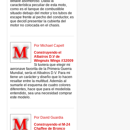
detalle asombroso. Dada la
característica peculiar de esta moto,
como es el tanque de combustible
situado debajo del motor y los tubos de
escape frente al pecho del conductor, es
que decidí presentar la cubierta del
motor no colocada en el chasis.
Por Michael Capell
Construyendo el
Albatros D.V de
Wingnuts Wings #32009
Si tuviera que elegir mi
aeronave favorita de la Primera Guerra
Mundial, sería el Albatros D.V. Para mi
tiene un carácter y diseño que lo hacen
resaltar entre la multitud. Además al
sumarle el esquema de cuatro colores
diferentes, hace que para el modelista
entendido, sea una necesidad comprar
este modelo.
Por David Guardia
Construyendo el M-24
Chaffee de Bronco