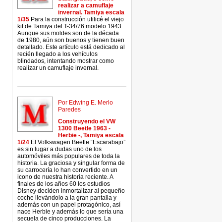
realizar a camuflaje
invernal. Tamiya escala
1/35
Para la construcción utilicé el viejo
kit de Tamiya del T-34/76 modelo 1943.
Aunque sus moldes son de la década
de 1980, aún son buenos y tienen buen
detallado. Este artículo está dedicado al
recién llegado a los vehículos
blindados, intentando mostrar como
realizar un camuflaje invernal.
Por Edwing E. Merlo
Paredes
Construyendo el VW
1300 Beetle 1963 -
Herbie -, Tamiya escala
1/24
El Volkswagen Beetle “Escarabajo”
es sin lugar a dudas uno de los
automóviles más populares de toda la
historia. La graciosa y singular forma de
su carrocería lo han convertido en un
icono de nuestra historia reciente. A
finales de los años 60 los estudios
Disney deciden inmortalizar al pequeño
coche llevándolo a la gran pantalla y
además con un papel protagónico, así
nace Herbie y además lo que sería una
secuela de cinco producciones. La