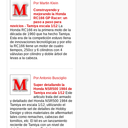
Por Martin Klein
Construyendo y
mejorando la Honda
RC166 GP Racer: un
paso a paso para
novicios - Tamiya escala 1/12
La
Honda RC166 es la primera moto de la
década de 1960 que ha hecho Tamiya.
Esta era de la competición estuvo llena
de innovaciones tecnológicas y por ello
la RC166 tiene un motor de cuatro
tiempos, 250cc y 6 cilindros con 4
válvulas por cilindro y doble árbol de
levas a la cabeza.
Por Antonio Busciglio
Super detallando la
Honda NSR500 1984 de
Tamiya escala 1/12
Este
articulo trata del armado
y detallado del Honda NSR500 1984 de
Tamiya en escala 1/12, utilizando el
imponente set de detalles de Hobby
Design y otros materiales de aftermarket
tales como remaches, cabezas del
tornillos, etc. El kit es un lanzamiento
reciente de Tamiya con un nivel de