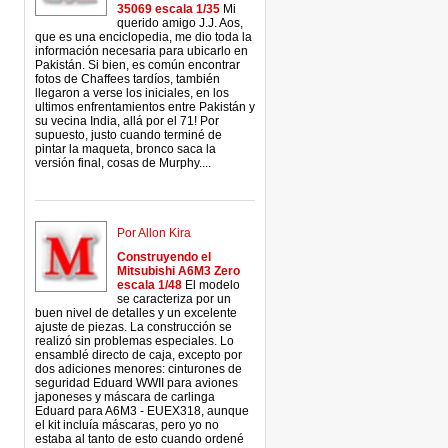
35069 escala 1/35
Mi
querido amigo J.J. Aos,
que es una enciclopedia, me dio toda la
información necesaria para ubicarlo en
Pakistán. Si bien, es común encontrar
fotos de Chaffees tardíos, también
llegaron a verse los iniciales, en los
ultimos enfrentamientos entre Pakistán y
su vecina India, allá por el 71! Por
supuesto, justo cuando terminé de
pintar la maqueta, bronco saca la
versión final, cosas de Murphy....
Por Allon Kira
Construyendo el
Mitsubishi A6M3 Zero
escala 1/48
El modelo
se caracteriza por un
buen nivel de detalles y un excelente
ajuste de piezas. La construcción se
realizó sin problemas especiales. Lo
ensamblé directo de caja, excepto por
dos adiciones menores: cinturones de
seguridad Eduard WWII para aviones
japoneses y máscara de carlinga
Eduard para A6M3 - EUEX318, aunque
el kit incluía máscaras, pero yo no
estaba al tanto de esto cuando ordené