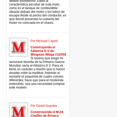
detalle asombroso. Dada la
característica peculiar de esta moto,
como es el tanque de combustible
situado debajo del motor y los tubos de
escape frente al pecho del conductor, es
que decidí presentar la cubierta del
motor no colocada en el chasis.
Por Michael Capell
Construyendo el
Albatros D.V de
Wingnuts Wings #32009
Si tuviera que elegir mi
aeronave favorita de la Primera Guerra
Mundial, sería el Albatros D.V. Para mi
tiene un carácter y diseño que lo hacen
resaltar entre la multitud. Además al
sumarle el esquema de cuatro colores
diferentes, hace que para el modelista
entendido, sea una necesidad comprar
este modelo.
Por David Guardia
Construyendo el M-24
Chaffee de Bronco