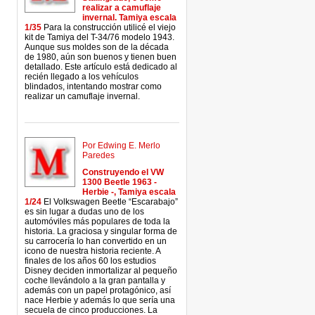
realizar a camuflaje
invernal. Tamiya escala
1/35
Para la construcción utilicé el viejo
kit de Tamiya del T-34/76 modelo 1943.
Aunque sus moldes son de la década
de 1980, aún son buenos y tienen buen
detallado. Este artículo está dedicado al
recién llegado a los vehículos
blindados, intentando mostrar como
realizar un camuflaje invernal.
Por Edwing E. Merlo
Paredes
Construyendo el VW
1300 Beetle 1963 -
Herbie -, Tamiya escala
1/24
El Volkswagen Beetle “Escarabajo”
es sin lugar a dudas uno de los
automóviles más populares de toda la
historia. La graciosa y singular forma de
su carrocería lo han convertido en un
icono de nuestra historia reciente. A
finales de los años 60 los estudios
Disney deciden inmortalizar al pequeño
coche llevándolo a la gran pantalla y
además con un papel protagónico, así
nace Herbie y además lo que sería una
secuela de cinco producciones. La