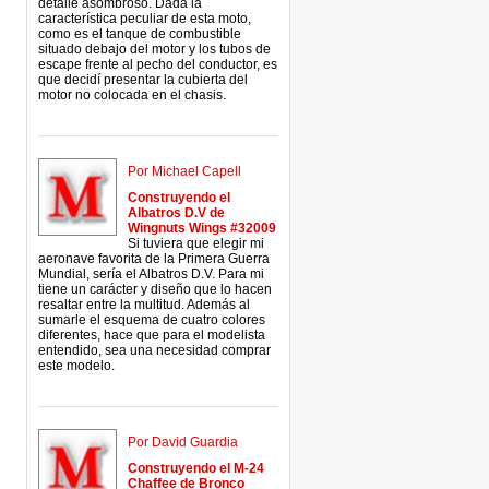
detalle asombroso. Dada la
característica peculiar de esta moto,
como es el tanque de combustible
situado debajo del motor y los tubos de
escape frente al pecho del conductor, es
que decidí presentar la cubierta del
motor no colocada en el chasis.
Por Michael Capell
Construyendo el
Albatros D.V de
Wingnuts Wings #32009
Si tuviera que elegir mi
aeronave favorita de la Primera Guerra
Mundial, sería el Albatros D.V. Para mi
tiene un carácter y diseño que lo hacen
resaltar entre la multitud. Además al
sumarle el esquema de cuatro colores
diferentes, hace que para el modelista
entendido, sea una necesidad comprar
este modelo.
Por David Guardia
Construyendo el M-24
Chaffee de Bronco