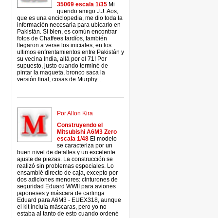
35069 escala 1/35
Mi
querido amigo J.J. Aos,
que es una enciclopedia, me dio toda la
información necesaria para ubicarlo en
Pakistán. Si bien, es común encontrar
fotos de Chaffees tardíos, también
llegaron a verse los iniciales, en los
ultimos enfrentamientos entre Pakistán y
su vecina India, allá por el 71! Por
supuesto, justo cuando terminé de
pintar la maqueta, bronco saca la
versión final, cosas de Murphy....
Por Allon Kira
Construyendo el
Mitsubishi A6M3 Zero
escala 1/48
El modelo
se caracteriza por un
buen nivel de detalles y un excelente
ajuste de piezas. La construcción se
realizó sin problemas especiales. Lo
ensamblé directo de caja, excepto por
dos adiciones menores: cinturones de
seguridad Eduard WWII para aviones
japoneses y máscara de carlinga
Eduard para A6M3 - EUEX318, aunque
el kit incluía máscaras, pero yo no
estaba al tanto de esto cuando ordené