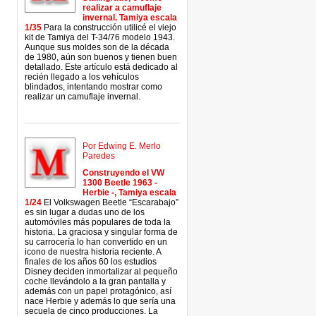
realizar a camuflaje
invernal. Tamiya escala
1/35
Para la construcción utilicé el viejo
kit de Tamiya del T-34/76 modelo 1943.
Aunque sus moldes son de la década
de 1980, aún son buenos y tienen buen
detallado. Este artículo está dedicado al
recién llegado a los vehículos
blindados, intentando mostrar como
realizar un camuflaje invernal.
Por Edwing E. Merlo
Paredes
Construyendo el VW
1300 Beetle 1963 -
Herbie -, Tamiya escala
1/24
El Volkswagen Beetle “Escarabajo”
es sin lugar a dudas uno de los
automóviles más populares de toda la
historia. La graciosa y singular forma de
su carrocería lo han convertido en un
icono de nuestra historia reciente. A
finales de los años 60 los estudios
Disney deciden inmortalizar al pequeño
coche llevándolo a la gran pantalla y
además con un papel protagónico, así
nace Herbie y además lo que sería una
secuela de cinco producciones. La