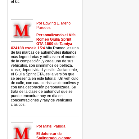
el kit.
Por Edwing E. Merlo
Paredes
Personalizando el Alfa
Romeo Giulia Sprint
GTA 1600 de Tamiya
#24188 escala 1/24
Alfa Romeo, es una
de las marcas de automóviles italianos
más legendarias y míticas en el mundo
de la competición, y cada uno de sus
vehículos, son sinónimos de belleza,
clase, deportividad y estilo. Justamente,
el Giulia Sprint GTA, es la versión que
se presenta en este tutorial. Un vehículo
de calle, con características deportivos y
con una decoración personalizada. Se
trata de la clase de automóvil que se
puede encontrar hoy en día en
concentraciones y rally de vehículos
clásicos.
Por Matej Paluda
El defensor de
Stalingrado, o como