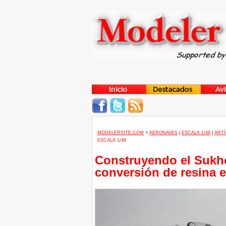
MODELERSITE.COM
>
AERONAVES
|
ESCALA 1/48
|
ARTÍ
ESCALA 1/48
Construyendo el Sukho
conversión de resina e