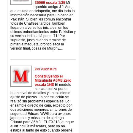
35069 escala 1/35
Mi
querido amigo J.J. Aos,
que es una enciclopedia, me dio toda la
información necesaria para ubicarlo en
Pakistán. Si bien, es común encontrar
fotos de Chaffees tardíos, también
llegaron a verse los iniciales, en los
ultimos enfrentamientos entre Pakistán y
su vecina India, allá por el 71! Por
supuesto, justo cuando terminé de
pintar la maqueta, bronco saca la
versión final, cosas de Murphy....
Por Allon Kira
Construyendo el
Mitsubishi A6M3 Zero
escala 1/48
El modelo
se caracteriza por un
buen nivel de detalles y un excelente
ajuste de piezas. La construcción se
realizó sin problemas especiales. Lo
ensamblé directo de caja, excepto por
dos adiciones menores: cinturones de
seguridad Eduard WWII para aviones
japoneses y máscara de carlinga
Eduard para A6M3 - EUEX318, aunque
el kit incluía máscaras, pero yo no
estaba al tanto de esto cuando ordené