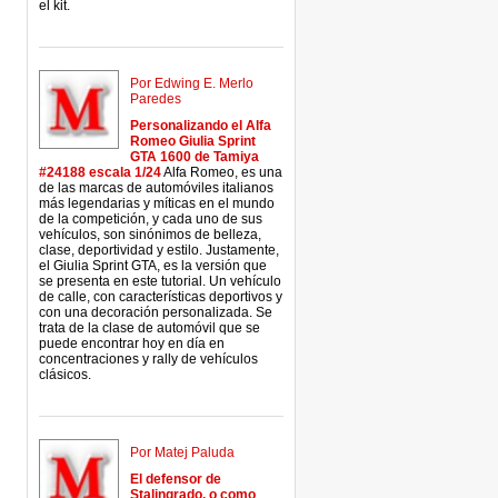
el kit.
Por Edwing E. Merlo
Paredes
Personalizando el Alfa
Romeo Giulia Sprint
GTA 1600 de Tamiya
#24188 escala 1/24
Alfa Romeo, es una
de las marcas de automóviles italianos
más legendarias y míticas en el mundo
de la competición, y cada uno de sus
vehículos, son sinónimos de belleza,
clase, deportividad y estilo. Justamente,
el Giulia Sprint GTA, es la versión que
se presenta en este tutorial. Un vehículo
de calle, con características deportivos y
con una decoración personalizada. Se
trata de la clase de automóvil que se
puede encontrar hoy en día en
concentraciones y rally de vehículos
clásicos.
Por Matej Paluda
El defensor de
Stalingrado, o como