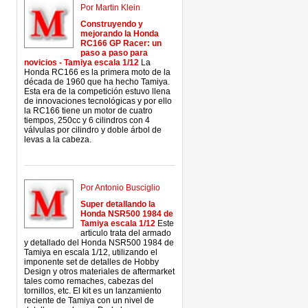
Por Martin Klein
Construyendo y
mejorando la Honda
RC166 GP Racer: un
paso a paso para
novicios - Tamiya escala 1/12
La
Honda RC166 es la primera moto de la
década de 1960 que ha hecho Tamiya.
Esta era de la competición estuvo llena
de innovaciones tecnológicas y por ello
la RC166 tiene un motor de cuatro
tiempos, 250cc y 6 cilindros con 4
válvulas por cilindro y doble árbol de
levas a la cabeza.
Por Antonio Busciglio
Super detallando la
Honda NSR500 1984 de
Tamiya escala 1/12
Este
articulo trata del armado
y detallado del Honda NSR500 1984 de
Tamiya en escala 1/12, utilizando el
imponente set de detalles de Hobby
Design y otros materiales de aftermarket
tales como remaches, cabezas del
tornillos, etc. El kit es un lanzamiento
reciente de Tamiya con un nivel de