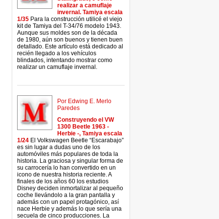
realizar a camuflaje
invernal. Tamiya escala
1/35
Para la construcción utilicé el viejo
kit de Tamiya del T-34/76 modelo 1943.
Aunque sus moldes son de la década
de 1980, aún son buenos y tienen buen
detallado. Este artículo está dedicado al
recién llegado a los vehículos
blindados, intentando mostrar como
realizar un camuflaje invernal.
Por Edwing E. Merlo
Paredes
Construyendo el VW
1300 Beetle 1963 -
Herbie -, Tamiya escala
1/24
El Volkswagen Beetle “Escarabajo”
es sin lugar a dudas uno de los
automóviles más populares de toda la
historia. La graciosa y singular forma de
su carrocería lo han convertido en un
icono de nuestra historia reciente. A
finales de los años 60 los estudios
Disney deciden inmortalizar al pequeño
coche llevándolo a la gran pantalla y
además con un papel protagónico, así
nace Herbie y además lo que sería una
secuela de cinco producciones. La