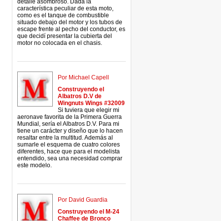
detalle asombroso. Dada la
característica peculiar de esta moto,
como es el tanque de combustible
situado debajo del motor y los tubos de
escape frente al pecho del conductor, es
que decidí presentar la cubierta del
motor no colocada en el chasis.
Por Michael Capell
Construyendo el
Albatros D.V de
Wingnuts Wings #32009
Si tuviera que elegir mi
aeronave favorita de la Primera Guerra
Mundial, sería el Albatros D.V. Para mi
tiene un carácter y diseño que lo hacen
resaltar entre la multitud. Además al
sumarle el esquema de cuatro colores
diferentes, hace que para el modelista
entendido, sea una necesidad comprar
este modelo.
Por David Guardia
Construyendo el M-24
Chaffee de Bronco