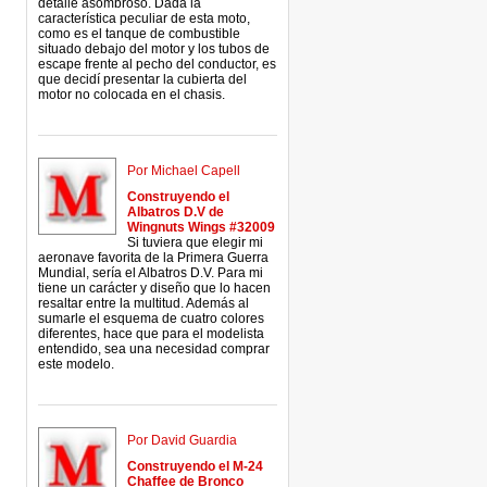
detalle asombroso. Dada la
característica peculiar de esta moto,
como es el tanque de combustible
situado debajo del motor y los tubos de
escape frente al pecho del conductor, es
que decidí presentar la cubierta del
motor no colocada en el chasis.
Por Michael Capell
Construyendo el
Albatros D.V de
Wingnuts Wings #32009
Si tuviera que elegir mi
aeronave favorita de la Primera Guerra
Mundial, sería el Albatros D.V. Para mi
tiene un carácter y diseño que lo hacen
resaltar entre la multitud. Además al
sumarle el esquema de cuatro colores
diferentes, hace que para el modelista
entendido, sea una necesidad comprar
este modelo.
Por David Guardia
Construyendo el M-24
Chaffee de Bronco