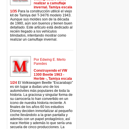
realizar a camuflaje
invernal. Tamiya escala
1/35
Para la construcción utilicé el viejo
kit de Tamiya del T-34/76 modelo 1943.
Aunque sus moldes son de la década
de 1980, aún son buenos y tienen buen
detallado. Este artículo está dedicado al
recién llegado a los vehículos
blindados, intentando mostrar como
realizar un camuflaje invernal.
Por Edwing E. Merlo
Paredes
Construyendo el VW
1300 Beetle 1963 -
Herbie -, Tamiya escala
1/24
El Volkswagen Beetle “Escarabajo”
es sin lugar a dudas uno de los
automóviles más populares de toda la
historia. La graciosa y singular forma de
su carrocería lo han convertido en un
icono de nuestra historia reciente. A
finales de los años 60 los estudios
Disney deciden inmortalizar al pequeño
coche llevándolo a la gran pantalla y
además con un papel protagónico, así
nace Herbie y además lo que sería una
secuela de cinco producciones. La