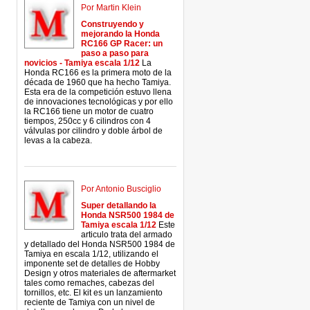
Por Martin Klein
Construyendo y
mejorando la Honda
RC166 GP Racer: un
paso a paso para
novicios - Tamiya escala 1/12
La
Honda RC166 es la primera moto de la
década de 1960 que ha hecho Tamiya.
Esta era de la competición estuvo llena
de innovaciones tecnológicas y por ello
la RC166 tiene un motor de cuatro
tiempos, 250cc y 6 cilindros con 4
válvulas por cilindro y doble árbol de
levas a la cabeza.
Por Antonio Busciglio
Super detallando la
Honda NSR500 1984 de
Tamiya escala 1/12
Este
articulo trata del armado
y detallado del Honda NSR500 1984 de
Tamiya en escala 1/12, utilizando el
imponente set de detalles de Hobby
Design y otros materiales de aftermarket
tales como remaches, cabezas del
tornillos, etc. El kit es un lanzamiento
reciente de Tamiya con un nivel de