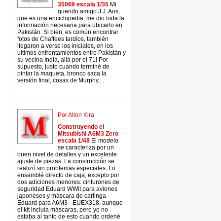
35069 escala 1/35
Mi
querido amigo J.J. Aos,
que es una enciclopedia, me dio toda la
información necesaria para ubicarlo en
Pakistán. Si bien, es común encontrar
fotos de Chaffees tardíos, también
llegaron a verse los iniciales, en los
ultimos enfrentamientos entre Pakistán y
su vecina India, allá por el 71! Por
supuesto, justo cuando terminé de
pintar la maqueta, bronco saca la
versión final, cosas de Murphy....
Por Allon Kira
Construyendo el
Mitsubishi A6M3 Zero
escala 1/48
El modelo
se caracteriza por un
buen nivel de detalles y un excelente
ajuste de piezas. La construcción se
realizó sin problemas especiales. Lo
ensamblé directo de caja, excepto por
dos adiciones menores: cinturones de
seguridad Eduard WWII para aviones
japoneses y máscara de carlinga
Eduard para A6M3 - EUEX318, aunque
el kit incluía máscaras, pero yo no
estaba al tanto de esto cuando ordené