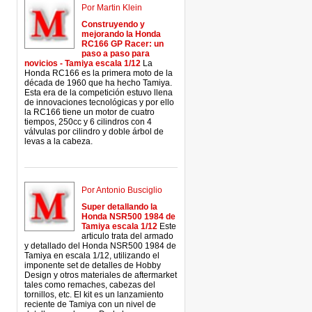
Por Martin Klein
Construyendo y
mejorando la Honda
RC166 GP Racer: un
paso a paso para
novicios - Tamiya escala 1/12
La
Honda RC166 es la primera moto de la
década de 1960 que ha hecho Tamiya.
Esta era de la competición estuvo llena
de innovaciones tecnológicas y por ello
la RC166 tiene un motor de cuatro
tiempos, 250cc y 6 cilindros con 4
válvulas por cilindro y doble árbol de
levas a la cabeza.
Por Antonio Busciglio
Super detallando la
Honda NSR500 1984 de
Tamiya escala 1/12
Este
articulo trata del armado
y detallado del Honda NSR500 1984 de
Tamiya en escala 1/12, utilizando el
imponente set de detalles de Hobby
Design y otros materiales de aftermarket
tales como remaches, cabezas del
tornillos, etc. El kit es un lanzamiento
reciente de Tamiya con un nivel de