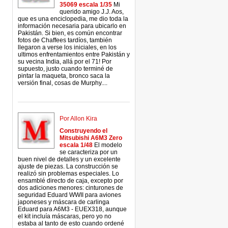
35069 escala 1/35
Mi
querido amigo J.J. Aos,
que es una enciclopedia, me dio toda la
información necesaria para ubicarlo en
Pakistán. Si bien, es común encontrar
fotos de Chaffees tardíos, también
llegaron a verse los iniciales, en los
ultimos enfrentamientos entre Pakistán y
su vecina India, allá por el 71! Por
supuesto, justo cuando terminé de
pintar la maqueta, bronco saca la
versión final, cosas de Murphy....
Por Allon Kira
Construyendo el
Mitsubishi A6M3 Zero
escala 1/48
El modelo
se caracteriza por un
buen nivel de detalles y un excelente
ajuste de piezas. La construcción se
realizó sin problemas especiales. Lo
ensamblé directo de caja, excepto por
dos adiciones menores: cinturones de
seguridad Eduard WWII para aviones
japoneses y máscara de carlinga
Eduard para A6M3 - EUEX318, aunque
el kit incluía máscaras, pero yo no
estaba al tanto de esto cuando ordené