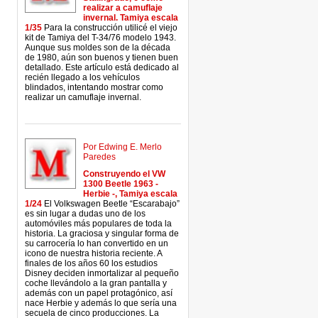
realizar a camuflaje
invernal. Tamiya escala
1/35
Para la construcción utilicé el viejo
kit de Tamiya del T-34/76 modelo 1943.
Aunque sus moldes son de la década
de 1980, aún son buenos y tienen buen
detallado. Este artículo está dedicado al
recién llegado a los vehículos
blindados, intentando mostrar como
realizar un camuflaje invernal.
Por Edwing E. Merlo
Paredes
Construyendo el VW
1300 Beetle 1963 -
Herbie -, Tamiya escala
1/24
El Volkswagen Beetle “Escarabajo”
es sin lugar a dudas uno de los
automóviles más populares de toda la
historia. La graciosa y singular forma de
su carrocería lo han convertido en un
icono de nuestra historia reciente. A
finales de los años 60 los estudios
Disney deciden inmortalizar al pequeño
coche llevándolo a la gran pantalla y
además con un papel protagónico, así
nace Herbie y además lo que sería una
secuela de cinco producciones. La