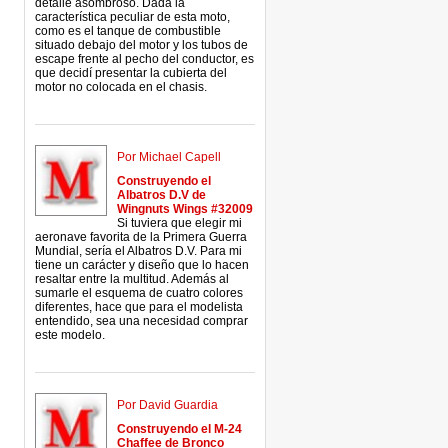
detalle asombroso. Dada la
característica peculiar de esta moto,
como es el tanque de combustible
situado debajo del motor y los tubos de
escape frente al pecho del conductor, es
que decidí presentar la cubierta del
motor no colocada en el chasis.
Por Michael Capell
Construyendo el
Albatros D.V de
Wingnuts Wings #32009
Si tuviera que elegir mi
aeronave favorita de la Primera Guerra
Mundial, sería el Albatros D.V. Para mi
tiene un carácter y diseño que lo hacen
resaltar entre la multitud. Además al
sumarle el esquema de cuatro colores
diferentes, hace que para el modelista
entendido, sea una necesidad comprar
este modelo.
Por David Guardia
Construyendo el M-24
Chaffee de Bronco