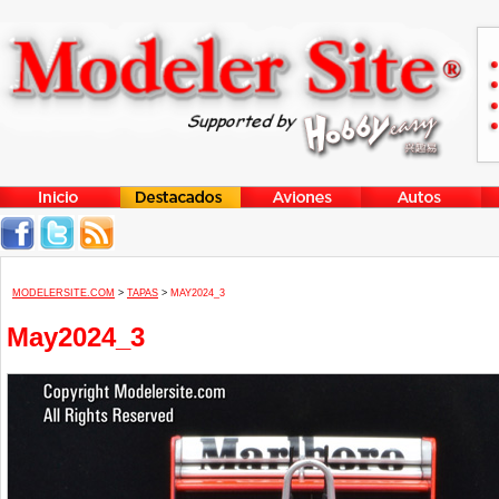
MODELERSITE.COM
>
TAPAS
>
MAY2024_3
May2024_3