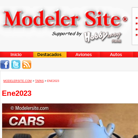
MODELERSITE.COM
>
TAPAS
>
ENE2023
Ene2023