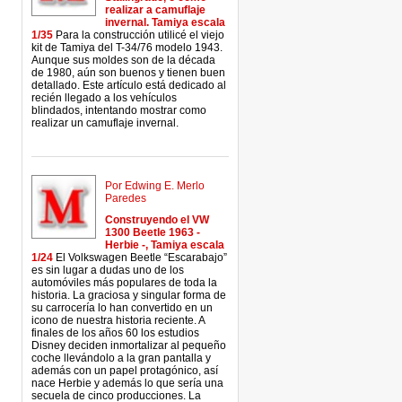
realizar a camuflaje
invernal. Tamiya escala
1/35
Para la construcción utilicé el viejo
kit de Tamiya del T-34/76 modelo 1943.
Aunque sus moldes son de la década
de 1980, aún son buenos y tienen buen
detallado. Este artículo está dedicado al
recién llegado a los vehículos
blindados, intentando mostrar como
realizar un camuflaje invernal.
Por Edwing E. Merlo
Paredes
Construyendo el VW
1300 Beetle 1963 -
Herbie -, Tamiya escala
1/24
El Volkswagen Beetle “Escarabajo”
es sin lugar a dudas uno de los
automóviles más populares de toda la
historia. La graciosa y singular forma de
su carrocería lo han convertido en un
icono de nuestra historia reciente. A
finales de los años 60 los estudios
Disney deciden inmortalizar al pequeño
coche llevándolo a la gran pantalla y
además con un papel protagónico, así
nace Herbie y además lo que sería una
secuela de cinco producciones. La