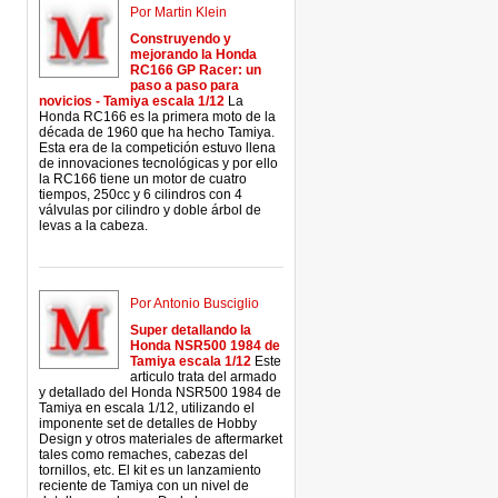
Por Martin Klein
Construyendo y
mejorando la Honda
RC166 GP Racer: un
paso a paso para
novicios - Tamiya escala 1/12
La
Honda RC166 es la primera moto de la
década de 1960 que ha hecho Tamiya.
Esta era de la competición estuvo llena
de innovaciones tecnológicas y por ello
la RC166 tiene un motor de cuatro
tiempos, 250cc y 6 cilindros con 4
válvulas por cilindro y doble árbol de
levas a la cabeza.
Por Antonio Busciglio
Super detallando la
Honda NSR500 1984 de
Tamiya escala 1/12
Este
articulo trata del armado
y detallado del Honda NSR500 1984 de
Tamiya en escala 1/12, utilizando el
imponente set de detalles de Hobby
Design y otros materiales de aftermarket
tales como remaches, cabezas del
tornillos, etc. El kit es un lanzamiento
reciente de Tamiya con un nivel de