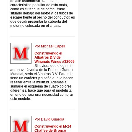
detalle asombroso. Dada la
característica peculiar de esta moto,
como es el tanque de combustible
situado debajo del motor y los tubos de
escape frente al pecho del conductor, es
que decidí presentar la cubierta del
motor no colocada en el chasis.
Por Michael Capell
Construyendo el
Albatros D.V de
Wingnuts Wings #32009
Si tuviera que elegir mi
aeronave favorita de la Primera Guerra
Mundial, sería el Albatros D.V. Para mi
tiene un carácter y diseño que lo hacen
resaltar entre la multitud. Además al
sumarle el esquema de cuatro colores
diferentes, hace que para el modelista
entendido, sea una necesidad comprar
este modelo.
Por David Guardia
Construyendo el M-24
Chaffee de Bronco