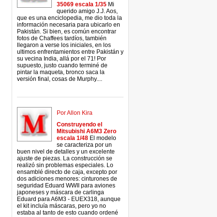
35069 escala 1/35
Mi
querido amigo J.J. Aos,
que es una enciclopedia, me dio toda la
información necesaria para ubicarlo en
Pakistán. Si bien, es común encontrar
fotos de Chaffees tardíos, también
llegaron a verse los iniciales, en los
ultimos enfrentamientos entre Pakistán y
su vecina India, allá por el 71! Por
supuesto, justo cuando terminé de
pintar la maqueta, bronco saca la
versión final, cosas de Murphy....
Por Allon Kira
Construyendo el
Mitsubishi A6M3 Zero
escala 1/48
El modelo
se caracteriza por un
buen nivel de detalles y un excelente
ajuste de piezas. La construcción se
realizó sin problemas especiales. Lo
ensamblé directo de caja, excepto por
dos adiciones menores: cinturones de
seguridad Eduard WWII para aviones
japoneses y máscara de carlinga
Eduard para A6M3 - EUEX318, aunque
el kit incluía máscaras, pero yo no
estaba al tanto de esto cuando ordené