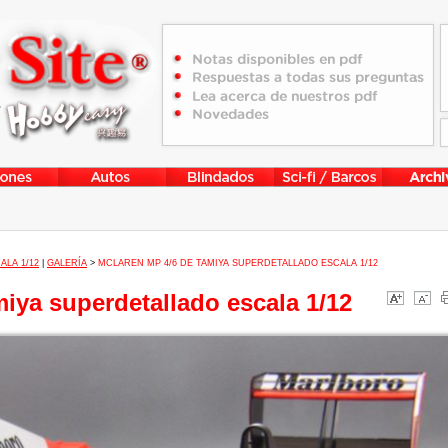
ALA 1/12
|
GALERÍA
>
MCLAREN MP 4/6 DE TAMIYA SUPERDETALLADO ESCALA 1/12
iya superdetallado escala 1/12