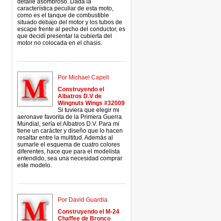
detalle asombroso. Dada la
característica peculiar de esta moto,
como es el tanque de combustible
situado debajo del motor y los tubos de
escape frente al pecho del conductor, es
que decidí presentar la cubierta del
motor no colocada en el chasis.
Por Michael Capell
Construyendo el
Albatros D.V de
Wingnuts Wings #32009
Si tuviera que elegir mi
aeronave favorita de la Primera Guerra
Mundial, sería el Albatros D.V. Para mi
tiene un carácter y diseño que lo hacen
resaltar entre la multitud. Además al
sumarle el esquema de cuatro colores
diferentes, hace que para el modelista
entendido, sea una necesidad comprar
este modelo.
Por David Guardia
Construyendo el M-24
Chaffee de Bronco