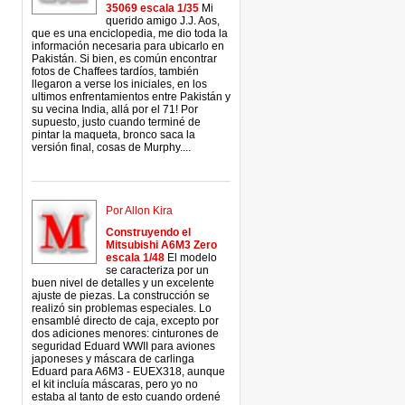
35069 escala 1/35
Mi
querido amigo J.J. Aos,
que es una enciclopedia, me dio toda la
información necesaria para ubicarlo en
Pakistán. Si bien, es común encontrar
fotos de Chaffees tardíos, también
llegaron a verse los iniciales, en los
ultimos enfrentamientos entre Pakistán y
su vecina India, allá por el 71! Por
supuesto, justo cuando terminé de
pintar la maqueta, bronco saca la
versión final, cosas de Murphy....
Por Allon Kira
Construyendo el
Mitsubishi A6M3 Zero
escala 1/48
El modelo
se caracteriza por un
buen nivel de detalles y un excelente
ajuste de piezas. La construcción se
realizó sin problemas especiales. Lo
ensamblé directo de caja, excepto por
dos adiciones menores: cinturones de
seguridad Eduard WWII para aviones
japoneses y máscara de carlinga
Eduard para A6M3 - EUEX318, aunque
el kit incluía máscaras, pero yo no
estaba al tanto de esto cuando ordené