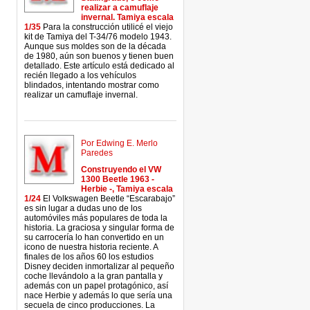
realizar a camuflaje
invernal. Tamiya escala
1/35
Para la construcción utilicé el viejo
kit de Tamiya del T-34/76 modelo 1943.
Aunque sus moldes son de la década
de 1980, aún son buenos y tienen buen
detallado. Este artículo está dedicado al
recién llegado a los vehículos
blindados, intentando mostrar como
realizar un camuflaje invernal.
Por Edwing E. Merlo
Paredes
Construyendo el VW
1300 Beetle 1963 -
Herbie -, Tamiya escala
1/24
El Volkswagen Beetle “Escarabajo”
es sin lugar a dudas uno de los
automóviles más populares de toda la
historia. La graciosa y singular forma de
su carrocería lo han convertido en un
icono de nuestra historia reciente. A
finales de los años 60 los estudios
Disney deciden inmortalizar al pequeño
coche llevándolo a la gran pantalla y
además con un papel protagónico, así
nace Herbie y además lo que sería una
secuela de cinco producciones. La