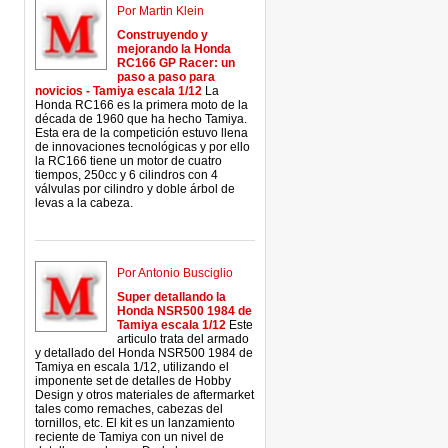
Por Martin Klein
Construyendo y
mejorando la Honda
RC166 GP Racer: un
paso a paso para
novicios - Tamiya escala 1/12
La
Honda RC166 es la primera moto de la
década de 1960 que ha hecho Tamiya.
Esta era de la competición estuvo llena
de innovaciones tecnológicas y por ello
la RC166 tiene un motor de cuatro
tiempos, 250cc y 6 cilindros con 4
válvulas por cilindro y doble árbol de
levas a la cabeza.
Por Antonio Busciglio
Super detallando la
Honda NSR500 1984 de
Tamiya escala 1/12
Este
articulo trata del armado
y detallado del Honda NSR500 1984 de
Tamiya en escala 1/12, utilizando el
imponente set de detalles de Hobby
Design y otros materiales de aftermarket
tales como remaches, cabezas del
tornillos, etc. El kit es un lanzamiento
reciente de Tamiya con un nivel de