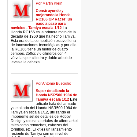
Por Martin Klein
Construyendo y
mejorando la Honda
RC166 GP Racer: un
paso a paso para
novicios - Tamiya escala 1/12
La
Honda RC166 es la primera moto de la
década de 1960 que ha hecho Tamiya.
Esta era de la competición estuvo llena
de innovaciones tecnológicas y por ello
la RC166 tiene un motor de cuatro
tiempos, 250cc y 6 cilindros con 4
válvulas por cilindro y doble árbol de
levas a la cabeza.
Por Antonio Busciglio
Super detallando la
Honda NSR500 1984 de
Tamiya escala 1/12
Este
articulo trata del armado
y detallado del Honda NSR500 1984 de
Tamiya en escala 1/12, utilizando el
imponente set de detalles de Hobby
Design y otros materiales de aftermarket
tales como remaches, cabezas del
tornillos, etc. El kit es un lanzamiento
reciente de Tamiya con un nivel de