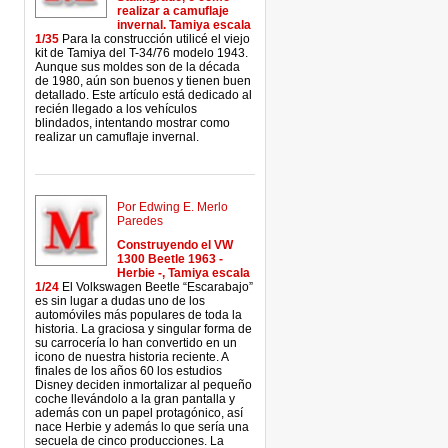
realizar a camuflaje
invernal. Tamiya escala
1/35
Para la construcción utilicé el viejo
kit de Tamiya del T-34/76 modelo 1943.
Aunque sus moldes son de la década
de 1980, aún son buenos y tienen buen
detallado. Este artículo está dedicado al
recién llegado a los vehículos
blindados, intentando mostrar como
realizar un camuflaje invernal.
Por Edwing E. Merlo
Paredes
Construyendo el VW
1300 Beetle 1963 -
Herbie -, Tamiya escala
1/24
El Volkswagen Beetle “Escarabajo”
es sin lugar a dudas uno de los
automóviles más populares de toda la
historia. La graciosa y singular forma de
su carrocería lo han convertido en un
icono de nuestra historia reciente. A
finales de los años 60 los estudios
Disney deciden inmortalizar al pequeño
coche llevándolo a la gran pantalla y
además con un papel protagónico, así
nace Herbie y además lo que sería una
secuela de cinco producciones. La