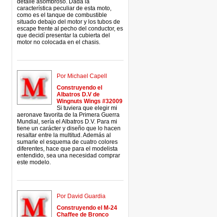
detalle asombroso. Dada la
característica peculiar de esta moto,
como es el tanque de combustible
situado debajo del motor y los tubos de
escape frente al pecho del conductor, es
que decidí presentar la cubierta del
motor no colocada en el chasis.
Por Michael Capell
Construyendo el
Albatros D.V de
Wingnuts Wings #32009
Si tuviera que elegir mi
aeronave favorita de la Primera Guerra
Mundial, sería el Albatros D.V. Para mi
tiene un carácter y diseño que lo hacen
resaltar entre la multitud. Además al
sumarle el esquema de cuatro colores
diferentes, hace que para el modelista
entendido, sea una necesidad comprar
este modelo.
Por David Guardia
Construyendo el M-24
Chaffee de Bronco