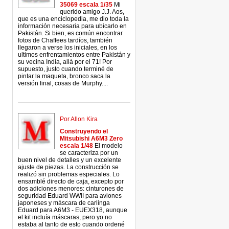
35069 escala 1/35
Mi
querido amigo J.J. Aos,
que es una enciclopedia, me dio toda la
información necesaria para ubicarlo en
Pakistán. Si bien, es común encontrar
fotos de Chaffees tardíos, también
llegaron a verse los iniciales, en los
ultimos enfrentamientos entre Pakistán y
su vecina India, allá por el 71! Por
supuesto, justo cuando terminé de
pintar la maqueta, bronco saca la
versión final, cosas de Murphy....
Por Allon Kira
Construyendo el
Mitsubishi A6M3 Zero
escala 1/48
El modelo
se caracteriza por un
buen nivel de detalles y un excelente
ajuste de piezas. La construcción se
realizó sin problemas especiales. Lo
ensamblé directo de caja, excepto por
dos adiciones menores: cinturones de
seguridad Eduard WWII para aviones
japoneses y máscara de carlinga
Eduard para A6M3 - EUEX318, aunque
el kit incluía máscaras, pero yo no
estaba al tanto de esto cuando ordené