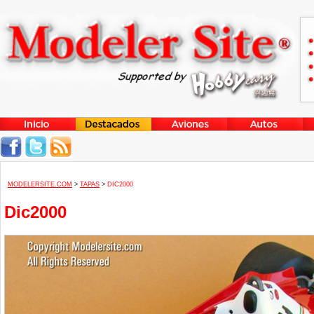
MODELERSITE.COM
>
TAPAS
>
DIC2000
Dic2000