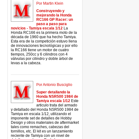
Por Martin Klein
Construyendo y
mejorando la Honda
RC166 GP Racer: un
paso a paso para
novicios - Tamiya escala 1/12
La
Honda RC166 es la primera moto de la
década de 1960 que ha hecho Tamiya.
Esta era de la competición estuvo llena
de innovaciones tecnológicas y por ello
la RC166 tiene un motor de cuatro
tiempos, 250cc y 6 cilindros con 4
válvulas por cilindro y doble árbol de
levas a la cabeza.
Por Antonio Busciglio
Super detallando la
Honda NSR500 1984 de
Tamiya escala 1/12
Este
articulo trata del armado
y detallado del Honda NSR500 1984 de
Tamiya en escala 1/12, utilizando el
imponente set de detalles de Hobby
Design y otros materiales de aftermarket
tales como remaches, cabezas del
tornillos, etc. El kit es un lanzamiento
reciente de Tamiya con un nivel de