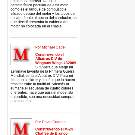
detalle asombroso. Dada la
característica peculiar de esta moto,
como es el tanque de combustible
situado debajo del motor y los tubos de
escape frente al pecho del conductor, es
que decidí presentar la cubierta del
motor no colocada en el chasis.
Por Michael Capell
Construyendo el
Albatros D.V de
Wingnuts Wings #32009
Si tuviera que elegir mi
aeronave favorita de la Primera Guerra
Mundial, sería el Albatros D.V. Para mi
tiene un carácter y diseño que lo hacen
resaltar entre la multitud. Además al
sumarle el esquema de cuatro colores
diferentes, hace que para el modelista
entendido, sea una necesidad comprar
este modelo.
Por David Guardia
Construyendo el M-24
Chaffee de Bronco