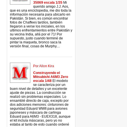
35069 escala 1/35
Mi
querido amigo J.J. Aos,
que es una enciclopedia, me dio toda la
información necesaria para ubicarlo en
Pakistán. Si bien, es común encontrar
fotos de Chaffees tardíos, también
llegaron a verse los iniciales, en los
ultimos enfrentamientos entre Pakistán y
su vecina India, allá por el 71! Por
supuesto, justo cuando terminé de
pintar la maqueta, bronco saca la
versión final, cosas de Murphy....
Por Allon Kira
Construyendo el
Mitsubishi A6M3 Zero
escala 1/48
El modelo
se caracteriza por un
buen nivel de detalles y un excelente
ajuste de piezas. La construcción se
realizó sin problemas especiales. Lo
ensamblé directo de caja, excepto por
dos adiciones menores: cinturones de
seguridad Eduard WWII para aviones
japoneses y máscara de carlinga
Eduard para A6M3 - EUEX318, aunque
el kit incluía máscaras, pero yo no
estaba al tanto de esto cuando ordené