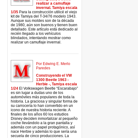
realizar a camuflaje
invernal. Tamiya escala
1/35
Para la construcción utilicé el viejo
kit de Tamiya del T-34/76 modelo 1943.
Aunque sus moldes son de la década
de 1980, aún son buenos y tienen buen
detallado. Este artículo está dedicado al
recién llegado a los vehículos
blindados, intentando mostrar como
realizar un camuflaje invernal.
Por Edwing E. Merlo
Paredes
Construyendo el VW
1300 Beetle 1963 -
Herbie -, Tamiya escala
1/24
El Volkswagen Beetle “Escarabajo”
es sin lugar a dudas uno de los
automóviles más populares de toda la
historia. La graciosa y singular forma de
su carrocería lo han convertido en un
icono de nuestra historia reciente. A
finales de los años 60 los estudios
Disney deciden inmortalizar al pequeño
coche llevándolo a la gran pantalla y
además con un papel protagónico, así
nace Herbie y además lo que sería una
secuela de cinco producciones. La