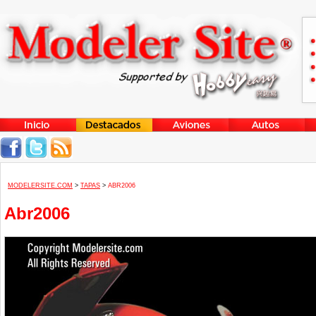
MODELERSITE.COM
>
TAPAS
>
ABR2006
Abr2006