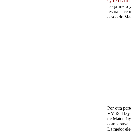
Que es ne
Lo primero y
resina hace 
casco de M4A
Por otra par
VVSS. Hay t
de Mato Toys
compararse 
La mejor ele