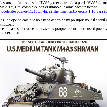
, descartando la suspensión HVSS y reemplazándola por la VVSS de me
 Mato Toys, tal como hice con el Jumbo que armé hace un tiempo.
modelersite.com/es/112168/m4a3e2-sherman-jumbo-escala-1-16-para-rc
es una opción cara que no estaba dentro de mi presupuesto, así decidí u
ng Long.
icé un caso superior de Tamiya, solo porque lo tenía, pero usted puede
 con el de HL.