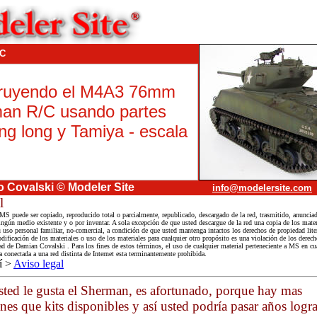
/C
ruyendo el M4A3 76mm
an R/C usando partes
ng long y Tamiya - escala
o Covalski © Modeler Site
info@modelersite.com
l
MS puede ser copiado, reproducido total o parcialmente, republicado, descargado de la red, trasmitido, anunciad
ngún medio existente y o por inventar. A sola excepción de que usted descargue de la red una copia de los mater
uso personal familiar, no-comercial, a condición de que usted mantenga intactos los derechos de propiedad liter
ificación de los materiales o uso de los materiales para cualquier otro propósito es una violación de los derech
d de Damian Covalski . Para los fines de estos términos, el uso de cualquier material perteneciente a MS en cua
onectada a una red distinta de Internet esta terminantemente prohibida.
í >
Aviso legal
usted le gusta el Sherman, es afortunado, porque hay mas
nes que kits disponibles y así usted podría pasar años log