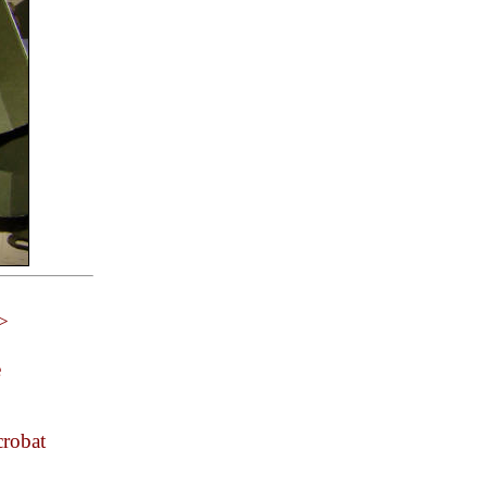
 >
e
crobat