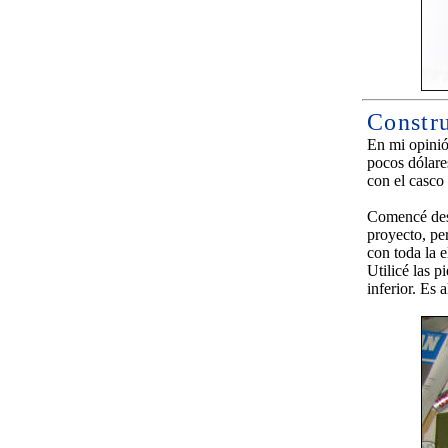
Constr
En mi opinió
pocos dólare
con el casc
Comencé des
proyecto, pe
con toda la 
Utilicé las p
inferior. Es