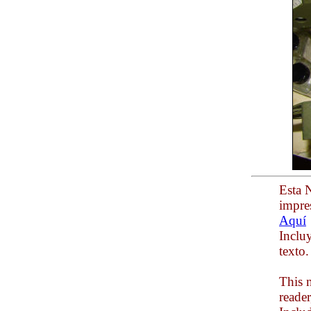
Esta N
impre
Aquí
Inclu
texto.
This n
reade