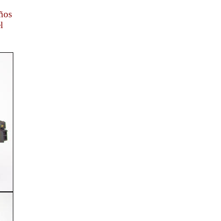
ños
l