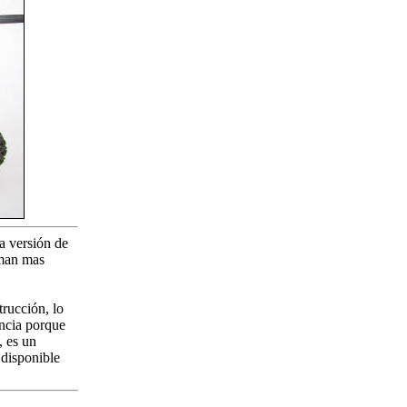
a versión de
rman mas
trucción, lo
encia porque
, es un
 disponible