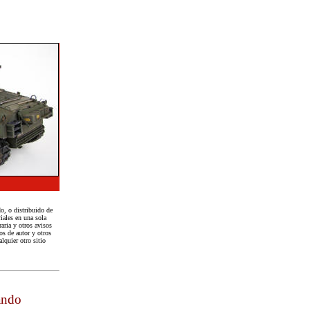
o, o distribuido de
iales en una sola
aria y otros avisos
os de autor y otros
lquier otro sitio
rando