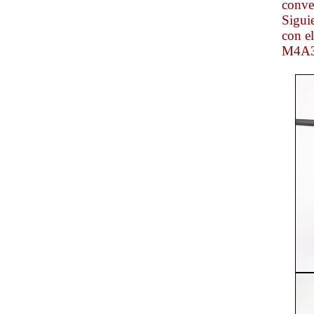
conve
Sigui
con e
M4A3