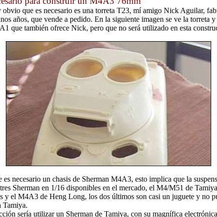
cesario para construir un M4A3 76mm
 obvio que es necesario es una torreta T23, mí amigo Nick Aguilar, fab
unos años, que vende a pedido. En la siguiente imagen se ve la torreta 
1 que también ofrece Nick, pero que no será utilizado en esta constru
te es necesario un chasis de Sherman M4A3, esto implica que la suspens
res Sherman en 1/16 disponibles en el mercado, el M4/M51 de Tamiy
 y el M4A3 de Heng Long, los dos últimos son casi un juguete y no 
a Tamiya.
cción sería utilizar un Sherman de Tamiya, con su magnífica electrónica