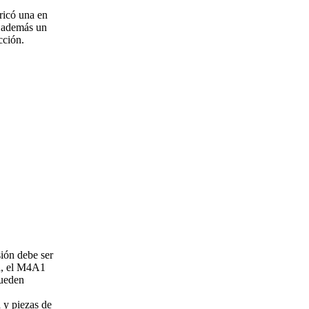
ricó una en
y además un
cción.
ión debe ser
a, el M4A1
pueden
 y piezas de