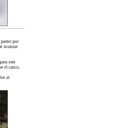
 partes por
le avanzar
ara este
e el casco,
ior al