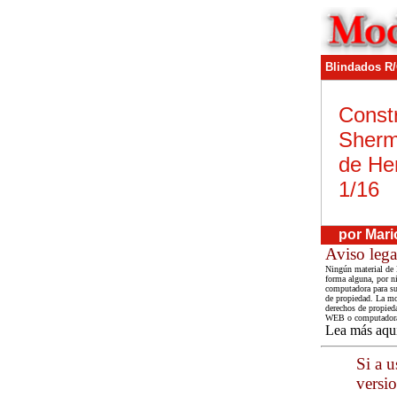
Blindados R
Const
Sherm
de He
1/16
por Mari
Aviso lega
Ningún material de 
forma alguna, por ni
computadora para su 
de propiedad. La mod
derechos de propieda
WEB o computadora c
Lea más aqu
Si a 
versio