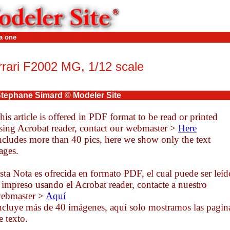
a one
rrari F2002 MG, 1/12 scale
Stephane Simard
© Modeler Site
his article is offered in PDF format to be read or printed
sing Acrobat reader, contact our webmaster >
Here
ncludes more than 40 pics, here we show only the text
ages.
sta Nota es ofrecida en formato PDF, el cual puede ser leíd
 impreso usando el Acrobat reader, contacte a nuestro
ebmaster >
Aquí
ncluye más de 40 imágenes, aquí solo mostramos las pagin
e texto.