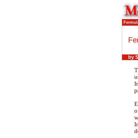
Formul
Fe
by 
T
u
I
p
E
o
w
I
d