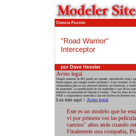
Ciencia Ficción
"Road Warrior"
Interceptor
por Dave Hessler
Aviso legal
Ningún material de MS puede ser copiado, reproducido total o par
forma alguna, por ningún medio existente y o por inventar. A sola
computadora para su uso personal familiar, no-comercial, a condic
de propiedad. La modificación de los materiales o uso de los mate
derechos de propiedad de Damian Covalski . Para los fines de esto
WEB o computadora conectada a una red distinta de Internet esta
Lea más aquí >
Aviso legal
Este es un modelo que he est
vi por primera vez las pelícu
camino" años atrás cuando est
Finalmente una compañía, Plan