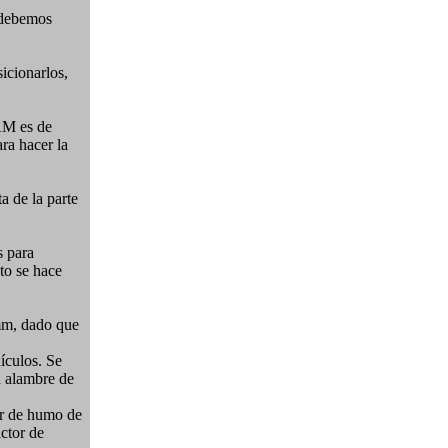
2 debemos
icionarlos,
TAM es de
ra hacer la
a de la parte
s para
sto se hace
5mm, dado que
ículos. Se
en alambre de
or de humo de
actor de