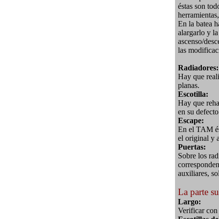
éstas son todo
herramientas,
En la batea h
alargarlo y l
ascenso/desc
las modificac
Radiadores:
Hay que reali
planas.
Escotilla:
Hay que rehac
en su defecto
Escape:
En el TAM és
el original y
Puertas:
Sobre los rad
corresponden 
auxiliares, s
La parte su
Largo:
Verificar con 