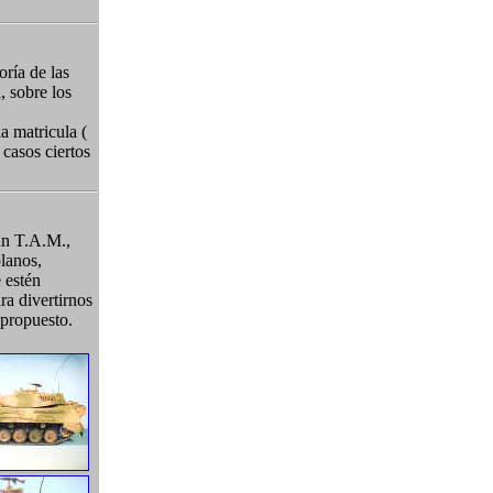
oría de las
, sobre los
a matricula (
casos ciertos
 un T.A.M.,
lanos,
 estén
ra divertirnos
propuesto.