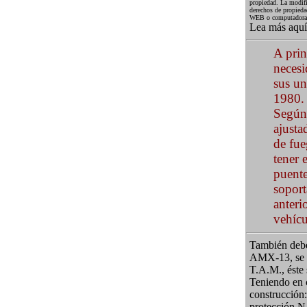
propiedad. La modific
derechos de propieda
WEB o computadora co
Lea más aqu
A prin
necesi
sus un
1980. 
Según 
ajusta
de fue
tener 
puente
soport
anteri
vehícu
También debe
AMX-13, se es
T.A.M., éste
Teniendo en c
construcción
protección N