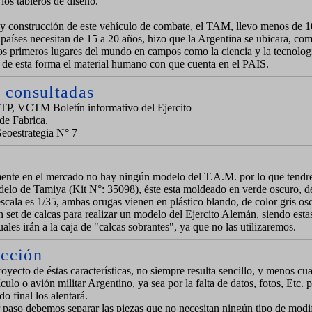
los tableros de diseño.
 y construcción de este vehículo de combate, el TAM, llevo menos de 1
países necesitan de 15 a 20 años, hizo que la Argentina se ubicara, com
os primeros lugares del mundo en campos como la ciencia y la tecnolog
 de esta forma el material humano con que cuenta en el PAIS.
 consultadas
, VCTM Boletín informativo del Ejercito
e Fabrica.
oestrategia N° 7
nte en el mercado no hay ningún modelo del T.A.M. por lo que tend
odelo de Tamiya (Kit N°: 35098), éste esta moldeado en verde oscuro, 
 escala es 1/35, ambas orugas vienen en plástico blando, de color gris o
 set de calcas para realizar un modelo del Ejercito Alemán, siendo est
uales irán a la caja de "calcas sobrantes", ya que no las utilizaremos.
ucción
oyecto de éstas características, no siempre resulta sencillo, y menos cua
culo o avión militar Argentino, ya sea por la falta de datos, fotos, Etc. 
do final los alentará.
paso debemos separar las piezas que no necesitan ningún tipo de modif