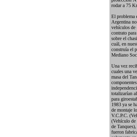
rodar a 75 Km
El problema q
Argentina no 
vehículos de
contrato para
sobre el cha
cuál, en nue
construía el 
Mediano Socie
Una vez recib
cuales una ve
masa del Tanq
componentes t
independencia
totalizarían 
para giroesta
1983 ya se h
de montaje l
V.C.P.C. (Ve
(Vehículo de
de Tanques),
fueron fabric