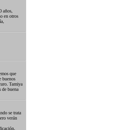
0 años,
o en otros
ía,
remos que
de buenos
scuro. Tamiya
as de buena
ndo se trata
pero verán
icación,