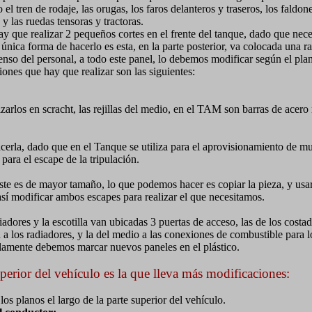
 el tren de rodaje, las orugas, los faros delanteros y traseros, los faldone
 y las ruedas tensoras y tractoras.
ay que realizar 2 pequeños cortes en el frente del tanque, dado que nec
a única forma de hacerlo es esta, en la parte posterior, va colocada una 
enso del personal, a todo este panel, lo debemos modificar según el pl
iones que hay que realizar son las siguientes:
zarlos en scracht, las rejillas del medio, en el TAM son barras de acero
erla, dado que en el Tanque se utiliza para el aprovisionamiento de m
 para el escape de la tripulación.
te es de mayor tamaño, lo que podemos hacer es copiar la pieza, y usar
 así modificar ambos escapes para realizar el que necesitamos.
iadores y la escotilla van ubicadas 3 puertas de acceso, las de los costa
a los radiadores, y la del medio a las conexiones de combustible para l
olamente debemos marcar nuevos paneles en el plástico.
perior del vehículo es la que lleva más modificaciones:
los planos el largo de la parte superior del vehículo.