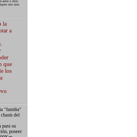
e autor y otros
quier otro sitio
 la
tar a
.
r
oder
on que
e los
ra
evo
a "familia"
 chasis del
a para su
ión, poseer
 500Km.,