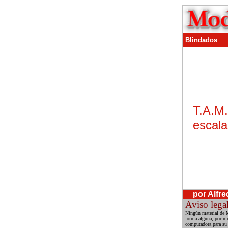
Blindados
T.A.M
escala
por Alfre
Aviso lega
Ningún material de M
forma alguna, por ni
computadora para su 