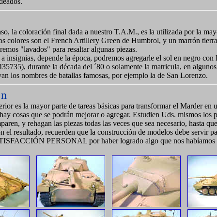
deados.
so, la coloración final dada a nuestro T.A.M., es la utilizada por la may
os colores son el French Artillery Green de Humbrol, y un marrón tierra
aremos "lavados" para resaltar algunas piezas.
a insignias, depende la época, podremos agregarle el sol en negro con l
5735), durante la década del ´80 o solamente la matricula, en algunos 
van los nombres de batallas famosas, por ejemplo la de San Lorenzo.
en
terior es la mayor parte de tareas básicas para transformar el Marder en
hay cosas que se podrán mejorar o agregar. Estudien Uds. mismos los p
aren, y rehagan las piezas todas las veces que sea necesario, hasta que
 el resultado, recuerden que la construcción de modelos debe servir pa
SATISFACCIÓN PERSONAL por haber logrado algo que nos habíamos 