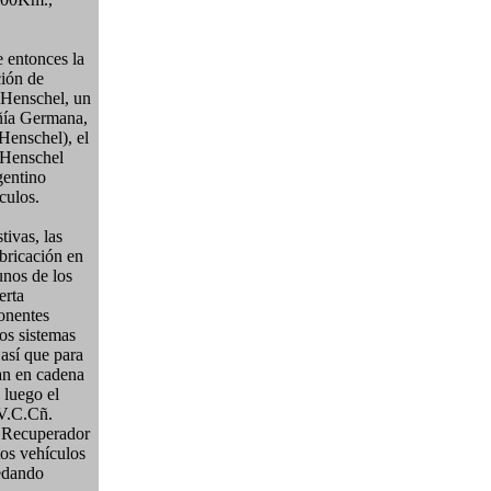
e entonces la
ción de
-Henschel, un
añía Germana,
Henschel), el
-Henschel
gentino
culos.
ivas, las
abricación en
unos de los
erta
ponentes
los sistemas
 así que para
an en cadena
 luego el
 V.C.Cñ.
e Recuperador
os vehículos
uedando