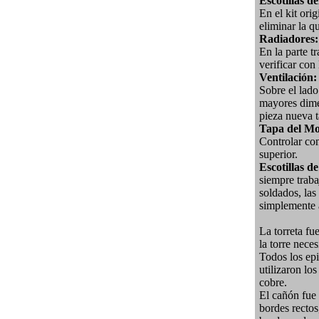
Escotillas d
En el kit ori
eliminar la q
Radiadores:
En la parte t
verificar con 
Ventilación:
Sobre el lado
mayores dimen
pieza nueva t
Tapa del Mo
Controlar con
superior.
Escotillas d
siempre traba
soldados, las
simplemente 
La torreta f
la torre nece
Todos los epi
utilizaron lo
cobre.
El cañón fue
bordes rectos