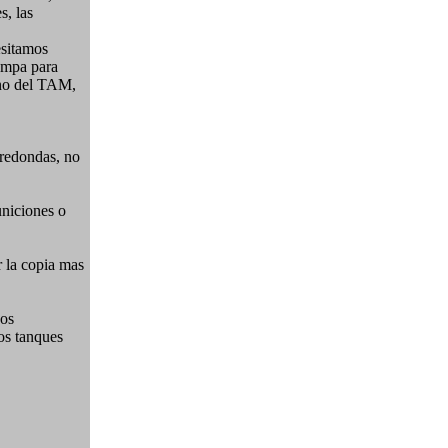
s, las
esitamos
rampa para
ano del TAM,
 redondas, no
uniciones o
 la copia mas
dos
os tanques