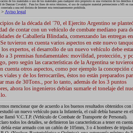
ación de los materiales o uso de los materiales para cualquier otro propósito es una violación de los derechos d
d de Damian Covalski . Para los fines de estos términos, el uso de cualquier material perteneciente a MS en cual
nectada a una red distinta de Internet esta terminantemente prohibida.
í >
Aviso legal
cipios de la década del ´70, el Ejercito Argentino se planteó
dad de contar con un vehículo de combate mediano para do
idades de Caballería Blindada, comenzando las entregas en
Se tuvieron en cuenta varios aspectos en este nuevo tanque
los expertos, el desarrollo de un nuevo vehículo debe esta
do a 3 premisas fundamentales: movilidad, protección, y p
go, pero según las características de la Argentina se tuvier
en cuenta otros aspectos, como por ejemplo la concepción d
s viales y de los ferrocarriles, éstos no están preparados pa
ar mas de 30Tons., por lo tanto, además de los 3 puntos
ores, ahora los ingenieros debían sumarle el tonelaje del nu
lo.
mos mencionar que de acuerdo a los buenos resultados obtenidos con l
tudió un nuevo vehículo para la Infantería, el cuál debía basarse en el
 se llamó V.C.T.P. (Vehículo de Combate de Transporte de Personal).
laro todos los detalles, se definieron las características a tener en cuent
: debía estar armado con un cañón de 105mm, 3 o 4 hombres de tripulac
.B.Q. (Nuclear, Bacteriológica y Química), una autonomía mínima de