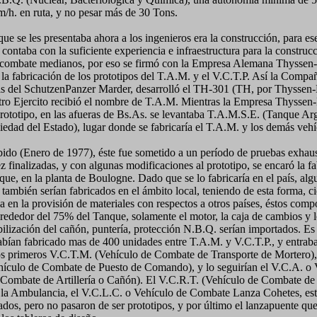
/h. en ruta, y no pesar más de 30 Tons.
ue se les presentaba ahora a los ingenieros era la construcción, para es
contaba con la suficiente experiencia e infraestructura para la construc
 combate medianos, por eso se firmó con la Empresa Alemana Thyssen
 la fabricación de los prototipos del T.A.M. y el V.C.T.P. Así la Comp
sis del SchutzenPanzer Marder, desarrolló el TH-301 (TH, por Thyssen-
stro Ejercito recibió el nombre de T.A.M. Mientras la Empresa Thyssen
prototipo, en las afueras de Bs.As. se levantaba T.A.M.S.E. (Tanque Ar
dad del Estado), lugar donde se fabricaría el T.A.M. y los demás vehí
ido (Enero de 1977), éste fue sometido a un período de pruebas exhaust
z finalizadas, y con algunas modificaciones al prototipo, se encaró la f
ue, en la planta de Boulogne. Dado que se lo fabricaría en el país, alg
ambién serían fabricados en el ámbito local, teniendo de esta forma, ci
 en la provisión de materiales con respectos a otros países, éstos com
alrededor del 75% del Tanque, solamente el motor, la caja de cambios y 
bilización del cañón, puntería, protección N.B.Q. serían importados. Es
abían fabricado mas de 400 unidades entre T.A.M. y V.C.T.P., y entrab
os primeros V.C.T.M. (Vehículo de Combate de Transporte de Mortero),
hículo de Combate de Puesto de Comando), y lo seguirían el V.C.A. o
 Combate de Artillería o Cañón). El V.C.R.T. (Vehículo de Combate d
 la Ambulancia, el V.C.L.C. o Vehículo de Combate Lanza Cohetes, est
ados, pero no pasaron de ser prototipos, y por último el lanzapuente q