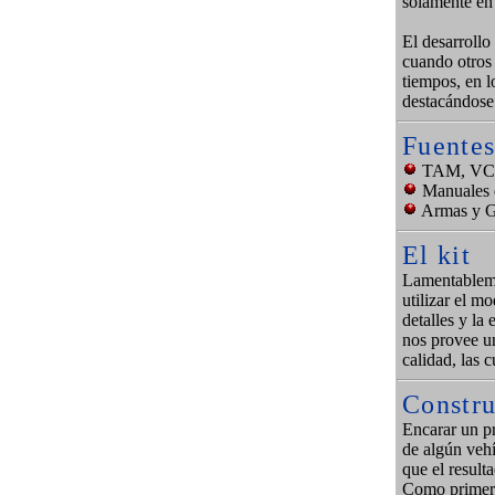
solamente en 
El desarrollo
cuando otros 
tiempos, en l
destacándose
Fuentes
TAM, VCTP
Manuales d
Armas y Ge
El kit
Lamentableme
utilizar el m
detalles y la
nos provee un
calidad, las c
Constr
Encarar un pr
de algún vehí
que el resulta
Como primer 