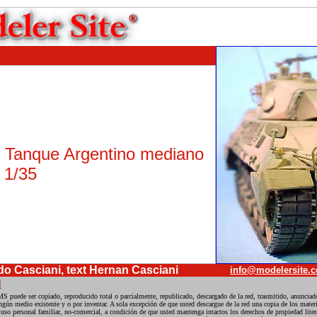
. Tanque Argentino mediano
 1/35
do Casciani, text Hernan Casciani
info@modelersite.
l
S puede ser copiado, reproducido total o parcialmente, republicado, descargado de la red, trasmitido, anunciado
ngún medio existente y o por inventar. A sola excepción de que usted descargue de la red una copia de los materi
uso personal familiar, no-comercial, a condición de que usted mantenga intactos los derechos de propiedad litera