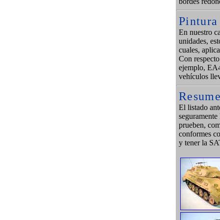
bordes redon
Pintura
En nuestro ca
unidades, est
cuales, aplic
Con respecto 
ejemplo, EA43
vehículos lle
Resum
El listado an
seguramente 
prueben, comp
conformes con
y tener la 