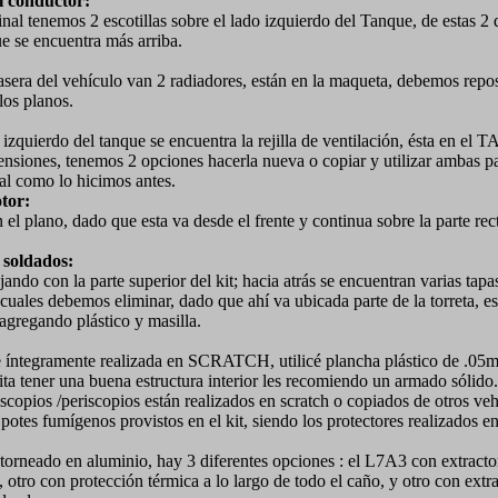
el conductor:
ginal tenemos 2 escotillas sobre el lado izquierdo del Tanque, de estas 
ue se encuentra más arriba.
rasera del vehículo van 2 radiadores, están en la maqueta, debemos repos
los planos.
 izquierdo del tanque se encuentra la rejilla de ventilación, ésta en el 
siones, tenemos 2 opciones hacerla nueva o copiar y utilizar ambas pa
al como lo hicimos antes.
tor:
 el plano, dado que esta va desde el frente y continua sobre la parte rect
e soldados:
jando con la parte superior del kit; hacia atrás se encuentran varias tapa
 cuales debemos eliminar, dado que ahí va ubicada parte de la torreta, e
agregando plástico y masilla.
ue íntegramente realizada en SCRATCH, utilicé plancha plástico de .0
sita tener una buena estructura interior les recomiendo un armado sólido.
scopios /periscopios están realizados en scratch o copiados de otros veh
s potes fumígenos provistos en el kit, siendo los protectores realizados 
 torneado en aluminio, hay 3 diferentes opciones : el L7A3 con extract
, otro con protección térmica a lo largo de todo el caño, y otro con extr