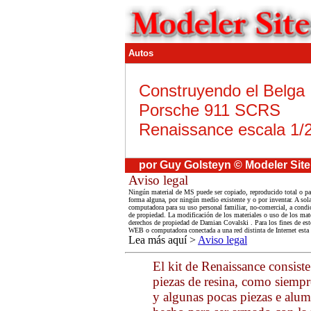
Autos
Construyendo el Belga
Porsche 911 SCRS
Renaissance escala 1/
por Guy Golsteyn © Modeler Site
Aviso legal
Ningún material de MS puede ser copiado, reproducido total o par
forma alguna, por ningún medio existente y o por inventar. A sola
computadora para su uso personal familiar, no-comercial, a condic
de propiedad. La modificación de los materiales o uso de los mate
derechos de propiedad de Damian Covalski . Para los fines de esto
WEB o computadora conectada a una red distinta de Internet esta
Lea más aquí >
Aviso legal
El kit de Renaissance consist
piezas de resina, como siemp
y algunas pocas piezas e alumi