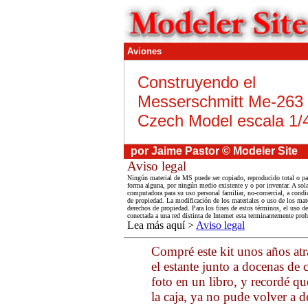
Aviones
Construyendo el
Messerschmitt Me-263 
Czech Model escala 1/
por Jaime Pastor © Modeler Site
Aviso legal
Ningún material de MS puede ser copiado, reproducido total o par
forma alguna, por ningún medio existente y o por inventar. A sola
computadora para su uso personal familiar, no-comercial, a condic
de propiedad. La modificación de los materiales o uso de los mate
derechos de propiedad. Para los fines de estos términos, el uso 
conectada a una red distinta de Internet esta terminantemente proh
Lea más aquí >
Aviso legal
Compré este kit unos años atr
el estante junto a docenas de 
foto en un libro, y recordé qu
la caja, ya no pude volver a de