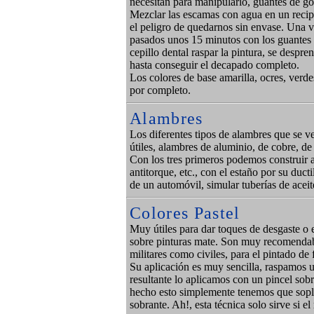
necesitan para manipularlo, guantes de g
Mezclar las escamas con agua en un recip
el peligro de quedarnos sin envase. Una v
pasados unos 15 minutos con los guantes 
cepillo dental raspar la pintura, se despre
hasta conseguir el decapado completo.
Los colores de base amarilla, ocres, verde
por completo.
Alambres
Los diferentes tipos de alambres que se v
útiles, alambres de aluminio, de cobre, de
Con los tres primeros podemos construir as
antitorque, etc., con el estaño por su duct
de un automóvil, simular tuberías de aceit
Colores Pastel
Muy útiles para dar toques de desgaste o e
sobre pinturas mate. Son muy recomendab
militares como civiles, para el pintado de f
Su aplicación es muy sencilla, raspamos un
resultante lo aplicamos con un pincel sob
hecho esto simplemente tenemos que sopla
sobrante. Ah!, esta técnica solo sirve si e