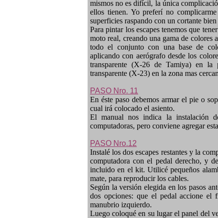
mismos no es difícil, la única complicación
ellos tienen. Yo preferí no complicarm
superficies raspando con un cortante bien 
Para pintar los escapes tenemos que tener
moto real, creando una gama de colores a
todo el conjunto con una base de colo
aplicando con aerógrafo desde los colore
transparente (X-26 de Tamiya) en la 
transparente (X-23) en la zona mas cercan
PASO Nro. 11
En éste paso debemos armar el pie o sopo
cual irá colocado el asiento.
El manual nos indica la instalación
computadoras, pero conviene agregar esta
PASO Nro.12
Instalé los dos escapes restantes y la co
computadora con el pedal derecho, y de
incluido en el kit. Utilicé pequeños ala
mate, para reproducir los cables.
Según la versión elegida en los pasos ant
dos opciones: que el pedal accione el f
manubrio izquierdo.
Luego coloqué en su lugar el panel del vel