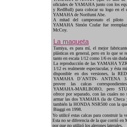
oficiales de YAMAHA junto con los eq
y RedBull) para colocar su logo en el 
YAMAHA de Norifumi Abe.
A mitad del campeonato el pilot
YAMAHA Simón Crafar fue reemplaz
McCoy.
La maqueta
Tamiya, es para mí, el mejor fabrican
plásticas en general, pero en lo que se r
tanto en escala 1/12 como 1/6 es sin duda
La reproducción de las YAMAHA YZR5
1/12 es realmente espectacular, y ésta m
disponible en dos versiones, la R
YAMAHA D´ANTIN- ANTENA 3.
provee las calcas correspondient
YAMAHA-MARLBORO, pero STU
ofrece por separado, con las cuales no
armar las dos YAMAHA (la de Checa y
también la HONDA NSR500 con la que
Biaggi en 1998.
Yo utilicé estas calcas para construir la
Esta no se diferencia de la que corrió en 
por que no utilizó los alerones laterales.