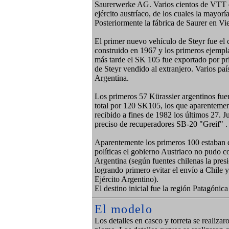
Saurerwerke AG. Varios cientos de VTT d
ejército austríaco, de los cuales la mayor
Posteriormente la fábrica de Saurer en V
El primer nuevo vehículo de Steyr fue el 
construido en 1967 y los primeros ejempl
más tarde el SK 105 fue exportado por pr
de Steyr vendido al extranjero. Varios paí
Argentina.
Los primeros 57 Kürassier argentinos fue
total por 120 SK105, los que aparentemen
recibido a fines de 1982 los últimos 27. 
preciso de recuperadores SB-20 "Greif" .
Aparentemente los primeros 100 estaban de
políticas el gobierno Austriaco no pudo co
Argentina (según fuentes chilenas la presi
logrando primero evitar el envío a Chile y
Ejército Argentino).
El destino inicial fue la región Patagóni
El modelo
Los detalles en casco y torreta se realiza