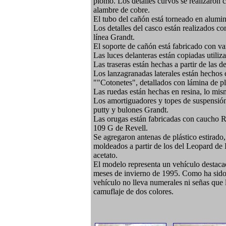
plomo. Los detalles curvos se realizaron 
alambre de cobre.
El tubo del cañón está torneado en alumin
Los detalles del casco están realizados c
línea Grandt.
El soporte de cañón está fabricado con var
Las luces delanteras están copiadas utiliz
Las traseras están hechas a partir de las 
Los lanzagranadas laterales están hechos c
""Cotonetes", detallados con lámina de 
Las ruedas están hechas en resina, lo mism
Los amortiguadores y topes de suspensión 
putty y bulones Grandt.
Las orugas están fabricadas con caucho R
109 G de Revell.
Se agregaron antenas de plástico estirad
moldeados a partir de los del Leopard de I
acetato.
El modelo representa un vehículo destaca
meses de invierno de 1995. Como ha sido h
vehículo no lleva numerales ni señas que 
camuflaje de dos colores.