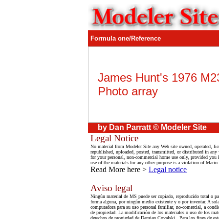
Formula one/Reference
James Hunt's 1976 M2
Photo array
by
Dan Parratt © Modeler Site
Legal Notice
No material from Modeler Site any Web site owned, operated, li
republished, uploaded, posted, transmitted, or distributed in an
for your personal, non-commercial home use only, provided you kee
use of the materials for any other purpose is a violation of Mario
Read More here >
Legal notice
Aviso legal
Ningún material de MS puede ser copiado, reproducido total o par
forma alguna, por ningún medio existente y o por inventar. A sola
computadora para su uso personal familiar, no-comercial, a condic
de propiedad. La modificación de los materiales o uso de los mate
derechos de propiedad de Damian Covalski . Para los fines de esto